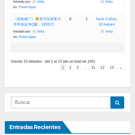
Iniciado por:
bnky
bnky
en:
Power Apps
《谷歌推广》
买卡尔加里大
0
1
hace 3 años,
学毕业证书Q微：185572
10 meses
Iniciado por:
bnky
bnky
en:
Power Apps
Viendo 15 debates - del 1 al 15 (de un total de 195)
1
2
3
…
11
12
13
→
Entradas Recientes