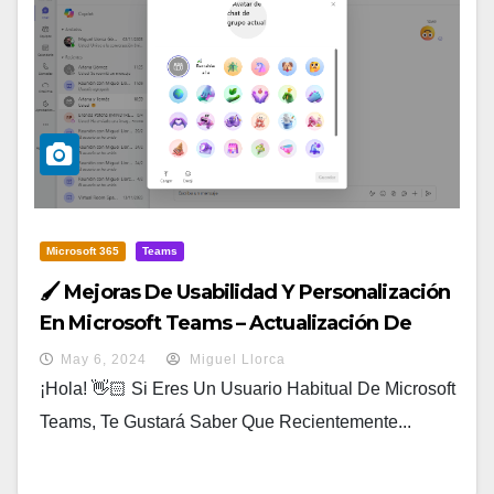
Microsoft 365
Teams
🖌️ Mejoras De Usabilidad Y Personalización
En Microsoft Teams – Actualización De
Abril 2024
May 6, 2024
Miguel Llorca
¡Hola! 👋🏻 Si Eres Un Usuario Habitual De Microsoft
Teams, Te Gustará Saber Que Recientemente...