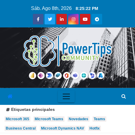
Sáb. Ago 8th, 2026
8:25:23 PM
Etiquetas principales
Microsoft 365
Microsoft Teams
Novedades
Teams
Business Central
Microsoft Dynamics NAV
Hotfix