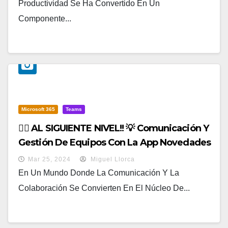
Productividad Se Ha Convertido En Un
Componente...
Microsoft 365
Teams
✌🏻 AL SIGUIENTE NIVEL!! 💡 Comunicación Y
Gestión De Equipos Con La App Novedades
En Microsoft Teams
Mar 25, 2024
Miguel Llorca
En Un Mundo Donde La Comunicación Y La
Colaboración Se Convierten En El Núcleo De...