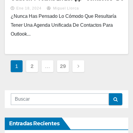
Microsoft Teams
Ene 18, 2024
Miguel Llorca
¿Nunca Has Pensado Lo Cómodo Que Resultaría
Tener Una Agenda Unificada De Contactos Para
Outlook...
1
2
…
29
Entradas Recientes