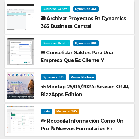
Business Central
Dynamics 365
🗃️ Archivar Proyectos En Dynamics
365 Business Central
Business Central
Dynamics 365
⚖️ Consolidar Saldos Para Una
Empresa Que Es Cliente Y
Proveedor En Dynamics 365
Business Central
Dynamics 365
Power Platform
📣 Meetup 25/06/2024: Season Of AI,
BizzApps Edition
Lists
Microsoft 365
✏️ Recopila Información Como Un
Pro 📝 Nuevos Formularios En
Microsoft Lists