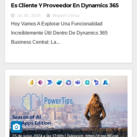
Es Cliente Y Proveedor En Dynamics 365
Business Central
Jul 30, 2024
Miguel Llorca
Hoy Vamos A Explorar Una Funcionalidad
Increíblemente Útil Dentro De Dynamics 365
Business Central: La...