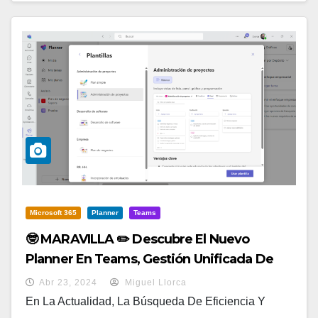
Microsoft 365
Planner
Teams
🤓 MARAVILLA ✏️ Descubre El Nuevo
Planner En Teams, Gestión Unificada De
Proyectos Y Tareas!
Abr 23, 2024
Miguel Llorca
En La Actualidad, La Búsqueda De Eficiencia Y