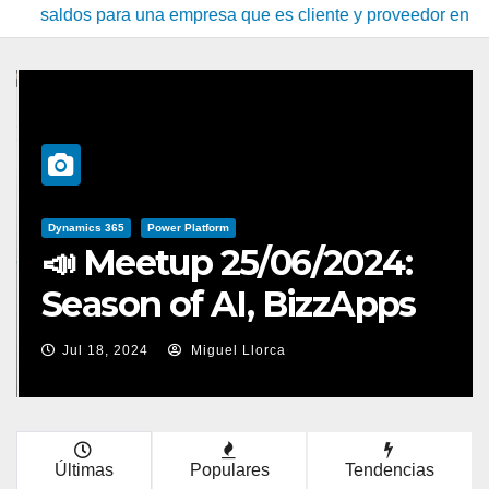
 para una empresa que es cliente y proveedor en Dynamics 365
Dynamics 365
Power Platform
📣 Meetup 25/06/2024:
Season of AI, BizzApps
Edition
Jul 18, 2024
Miguel Llorca
Últimas
Populares
Tendencias