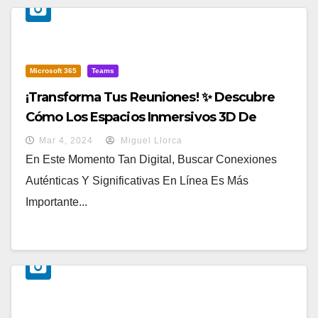
Microsoft 365
Teams
¡Transforma Tus Reuniones! ✨ Descubre
Cómo Los Espacios Inmersivos 3D De
Teams Lo Cambiarán TODO 🤯
Mar 4, 2024
Miguel Llorca
En Este Momento Tan Digital, Buscar Conexiones
Auténticas Y Significativas En Línea Es Más
Importante...