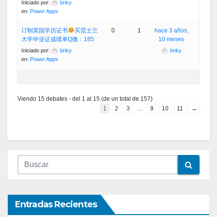
Iniciado por:
bnky
en:
Power Apps
订制英国学历证书
买昆士兰
0
1
hace 3 años,
大学毕业证成绩单Q微：185
10 meses
Iniciado por:
bnky
bnky
en:
Power Apps
Viendo 15 debates - del 1 al 15 (de un total de 157)
1
2
3
…
9
10
11
→
Entradas Recientes