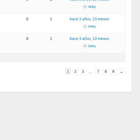
bnky
0
1
hace 3 años, 10 meses
bnky
0
1
hace 3 años, 10 meses
bnky
1
2
3
…
7
8
9
→