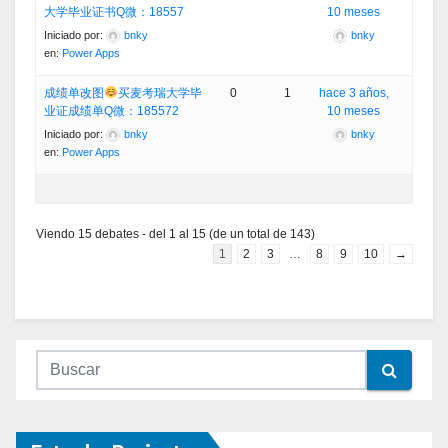
大学毕业证书Q微：18557
10 meses
Iniciado por:
bnky
bnky
en:
Power Apps
成绩单改图
买麦考瑞大学毕
0
1
hace 3 años,
业证成绩单Q微：185572
10 meses
Iniciado por:
bnky
bnky
en:
Power Apps
Viendo 15 debates - del 1 al 15 (de un total de 143)
1
2
3
…
8
9
10
→