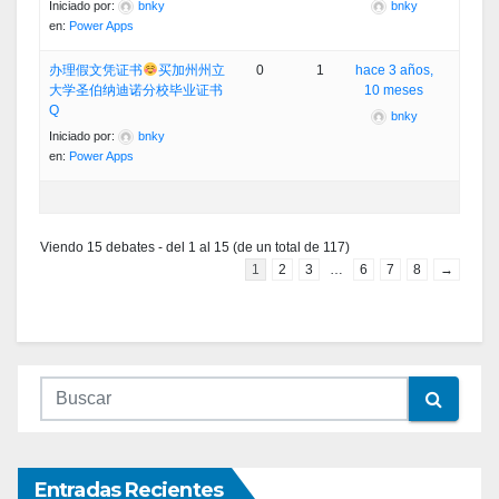
Iniciado por:
bnky
bnky
en:
Power Apps
办理假文凭证书
买加州州立
0
1
hace 3 años,
大学圣伯纳迪诺分校毕业证书
10 meses
Q
bnky
Iniciado por:
bnky
en:
Power Apps
Viendo 15 debates - del 1 al 15 (de un total de 117)
1
2
3
…
6
7
8
→
Entradas Recientes