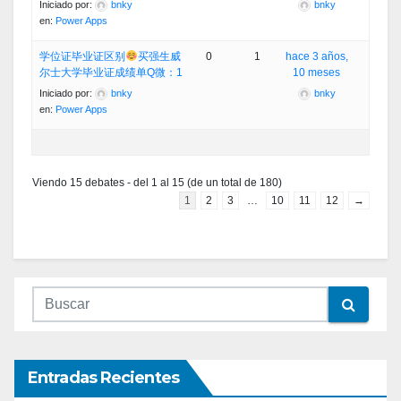
Iniciado por:
bnky
bnky
en:
Power Apps
学位证毕业证区别
买强生威
0
1
hace 3 años,
尔士大学毕业证成绩单Q微：1
10 meses
Iniciado por:
bnky
bnky
en:
Power Apps
Viendo 15 debates - del 1 al 15 (de un total de 180)
1
2
3
…
10
11
12
→
Entradas Recientes