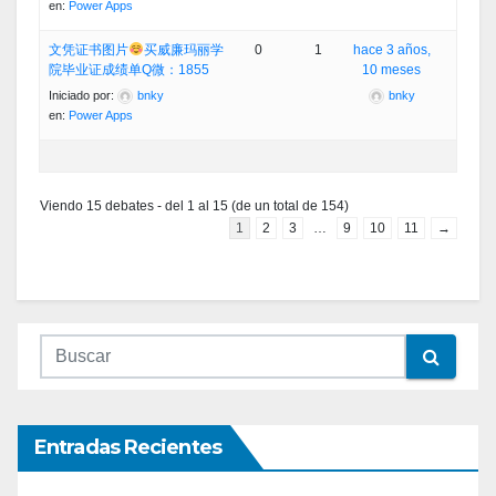
en:
Power Apps
文凭证书图片
买威廉玛丽学
0
1
hace 3 años,
院毕业证成绩单Q微：1855
10 meses
Iniciado por:
bnky
bnky
en:
Power Apps
Viendo 15 debates - del 1 al 15 (de un total de 154)
1
2
3
…
9
10
11
→
Entradas Recientes