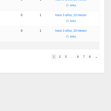
bnky
0
1
hace 3 años, 10 meses
bnky
0
1
hace 3 años, 10 meses
bnky
1
2
3
…
6
7
8
→