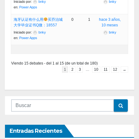
Iniciado por:
bnky
bnky
en:
Power Apps
海牙认证有什么用
买乔治城
0
1
hace 3 años,
大学毕业证书Q微：18557
10 meses
Iniciado por:
bnky
bnky
en:
Power Apps
Viendo 15 debates - del 1 al 15 (de un total de 180)
1
2
3
…
10
11
12
→
Entradas Recientes