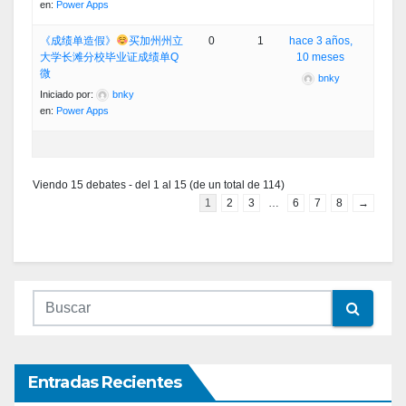
en:
Power Apps
《成绩单造假》
买加州州立
0
1
hace 3 años,
大学长滩分校毕业证成绩单Q
10 meses
微
bnky
Iniciado por:
bnky
en:
Power Apps
Viendo 15 debates - del 1 al 15 (de un total de 114)
1
2
3
…
6
7
8
→
Entradas Recientes