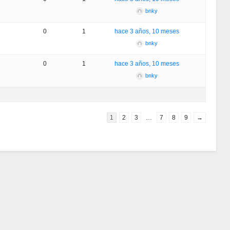
bnky
0
1
hace 3 años, 10 meses
bnky
0
1
hace 3 años, 10 meses
bnky
1
2
3
…
7
8
9
→