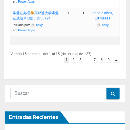
en:
Power Apps
毕业证办理
买邓迪大学毕业
0
1
hace 3 años,
证成绩单Q微：1855724
10 meses
Iniciado por:
bnky
bnky
en:
Power Apps
Viendo 15 debates - del 1 al 15 (de un total de 127)
1
2
3
…
7
8
9
→
Entradas Recientes