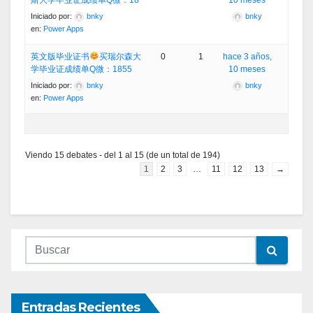
斯大学毕业证成绩单Q微：18
10 meses
Iniciado por:
bnky
bnky
en:
Power Apps
英文版毕业证书
买瑞尔森大
0
1
hace 3 años,
学毕业证成绩单Q微：1855
10 meses
Iniciado por:
bnky
bnky
en:
Power Apps
Viendo 15 debates - del 1 al 15 (de un total de 194)
1
2
3
…
11
12
13
→
Entradas Recientes