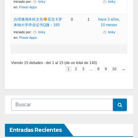
Iniciado por:
bnky
bnky
en:
Power Apps
办理澳洲本科文凭
买北卡罗
0
1
hace 3 años,
来纳大学毕业证书Q微：185
10 meses
Iniciado por:
bnky
bnky
en:
Power Apps
Viendo 15 debates - del 1 al 15 (de un total de 140)
1
2
3
…
8
9
10
→
Entradas Recientes