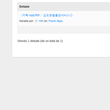
Debate
〔카톡-opp369 〕김포호텔출장서비스♧
Iniciado por:
hhh
en:
Power Apps
Viendo 1 debate (de un total de 1)