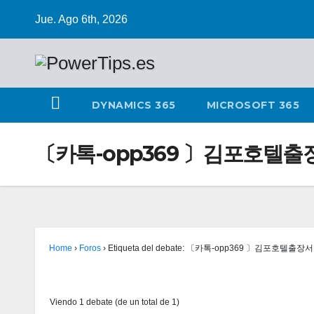
Jue. Ago 6th, 2026
DYNAMICS 365
MICROSOFT 365
〔카톡-opp369 〕김포호텔
Home
›
Foros
›
Etiqueta del debate: 〔카톡-opp369 〕김포호텔출
Viendo 1 debate (de un total de 1)