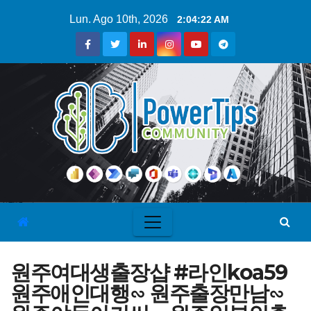
Lun. Ago 10th, 2026
2:04:23 AM
원주여대생출장샵 #라인koa59
원주애인대행∽ 원주출장만남∽