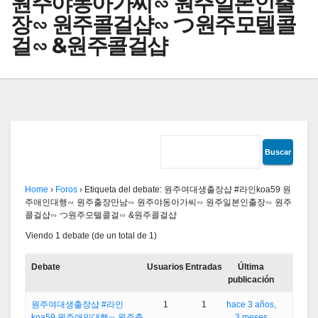
원주야동아가씨∽ 원주일본인출
장∽ 원주콜걸샵∽ つ원주모텔콜
걸∽ &원주콜걸샵
Home
›
Foros
›
Etiqueta del debate: 원주여대생출장샵 #라인koa59 원
주애인대행∽ 원주출장만남∽ 원주야동아가씨∽ 원주일본인출장∽ 원주
콜걸샵∽ つ원주모텔콜걸∽ &원주콜걸샵
Viendo 1 debate (de un total de 1)
Debate
Usuarios
Entradas
Última
publicación
원주여대생출장샵 #라인
1
1
hace 3 años,
koa59 원주애인대행∽ 원주출
3 meses