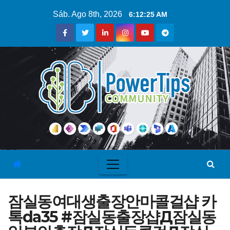
Sáb. Ago 8th, 2026
6:12:26 AM
잠실동여대생출장안마콜걸샵 카
톡da35 #잠실동출장샵Д잠실동