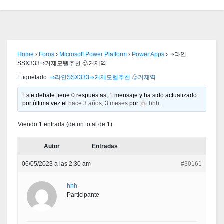
Home
›
Foros
›
Microsoft Power Platform
›
Power Apps
›
⇒라인
SSX333⇒거제모텔추천 ♧거제역
Etiquetado:
⇒라인SSX333⇒거제모텔추천 ♧거제역
Este debate tiene 0 respuestas, 1 mensaje y ha sido actualizado
por última vez el
hace 3 años, 3 meses
por
hhh
.
Viendo 1 entrada (de un total de 1)
Autor
Entradas
06/05/2023 a las 2:30 am
#30161
hhh
Participante