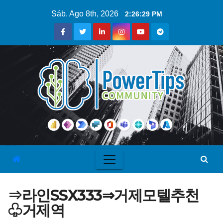
Sáb. Ago 8th, 2026
2:26:30 PM
⇒라인SSX333⇒거제모텔추천
♧거제역