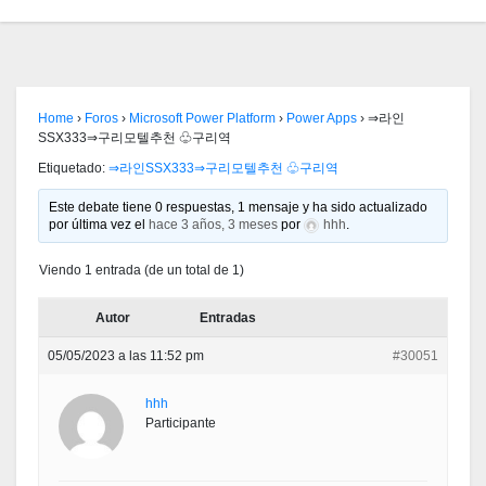
Home
›
Foros
›
Microsoft Power Platform
›
Power Apps
›
⇒라인
SSX333⇒구리모텔추천 ♧구리역
Etiquetado:
⇒라인SSX333⇒구리모텔추천 ♧구리역
Este debate tiene 0 respuestas, 1 mensaje y ha sido actualizado
por última vez el
hace 3 años, 3 meses
por
hhh
.
Viendo 1 entrada (de un total de 1)
Autor
Entradas
05/05/2023 a las 11:52 pm
#30051
hhh
Participante