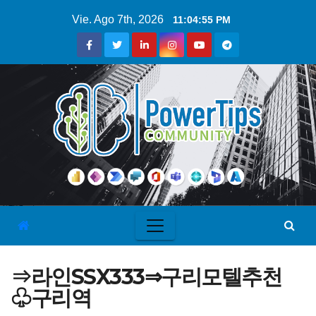
Vie. Ago 7th, 2026
11:04:56 PM
⇒라인SSX333⇒구리모텔추천
♧구리역