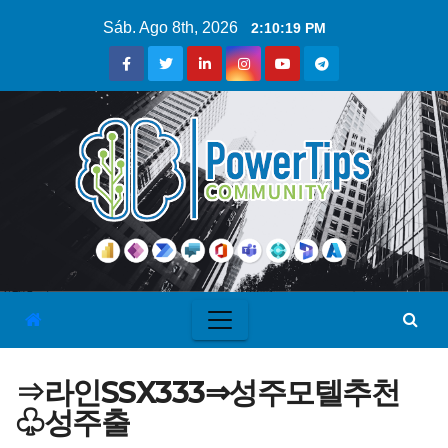
Sáb. Ago 8th, 2026
2:10:19 PM
⇒라인SSX333⇒성주모텔추천
♧성주출