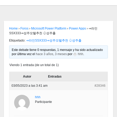
Home
›
Foros
›
Microsoft Power Platform
›
Power Apps
›
⇒라인
SSX333⇒성주모텔추천 ♧성주출
Etiquetado:
⇒라인SSX333⇒성주모텔추천 ♧성주출
Este debate tiene 0 respuestas, 1 mensaje y ha sido actualizado
por última vez el
hace 3 años, 3 meses
por
hhh
.
Viendo 1 entrada (de un total de 1)
Autor
Entradas
03/05/2023 a las 3:41 am
#28346
hhh
Participante