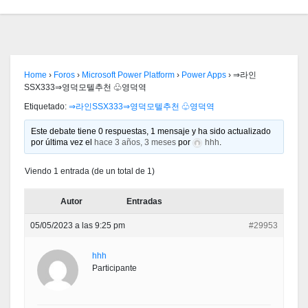
Home
›
Foros
›
Microsoft Power Platform
›
Power Apps
›
⇒라인
SSX333⇒영덕모텔추천 ♧영덕역
Etiquetado:
⇒라인SSX333⇒영덕모텔추천 ♧영덕역
Este debate tiene 0 respuestas, 1 mensaje y ha sido actualizado
por última vez el
hace 3 años, 3 meses
por
hhh
.
Viendo 1 entrada (de un total de 1)
Autor
Entradas
05/05/2023 a las 9:25 pm
#29953
hhh
Participante