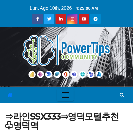
Lun. Ago 10th, 2026
4:25:01 AM
⇒라인SSX333⇒영덕모텔추천
♧영덕역