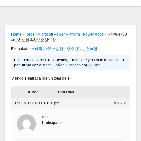
Home
›
Foros
›
Microsoft Power Platform
›
Power Apps
›
⇒카톡-sx58
⇒순천모텔추천♧순천역할
Etiquetado:
⇒카톡-sx58 ⇒순천모텔추천♧순천역할
Este debate tiene 0 respuestas, 1 mensaje y ha sido actualizado
por última vez el
hace 3 años, 3 meses
por
hhh
.
Viendo 1 entrada (de un total de 1)
Autor
Entradas
07/05/2023 a las 10:16 pm
#30755
hhh
Participante