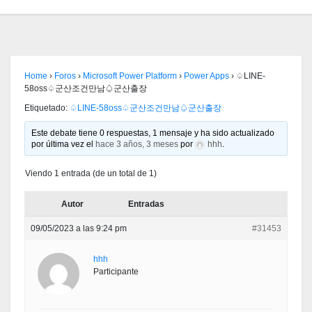
Home
›
Foros
›
Microsoft Power Platform
›
Power Apps
›
♤LINE-
58oss♤군산조건만남♤군산출장
Etiquetado:
♤LINE-58oss♤군산조건만남♤군산출장
Este debate tiene 0 respuestas, 1 mensaje y ha sido actualizado
por última vez el
hace 3 años, 3 meses
por
hhh
.
Viendo 1 entrada (de un total de 1)
Autor
Entradas
09/05/2023 a las 9:24 pm
#31453
hhh
Participante