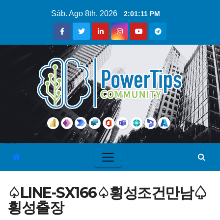
Sáb. Ago 8th, 2026
2:01:11 PM
♤LINE-SX166♤횡성조건만남♤
횡성출장