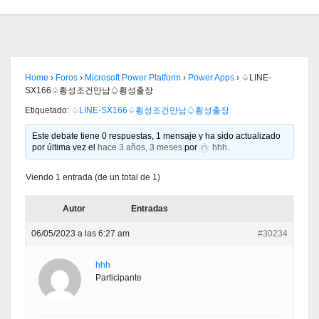
Home
›
Foros
›
Microsoft Power Platform
›
Power Apps
›
♤LINE-
SX166♤횡성조건만남♤횡성출장
Etiquetado:
♤LINE-SX166♤횡성조건만남♤횡성출장
Este debate tiene 0 respuestas, 1 mensaje y ha sido actualizado
por última vez el
hace 3 años, 3 meses
por
hhh
.
Viendo 1 entrada (de un total de 1)
Autor
Entradas
06/05/2023 a las 6:27 am
#30234
hhh
Participante