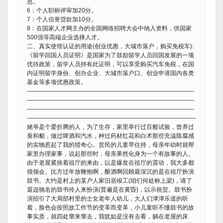
息。
6：个人职称评审加20分。
7：个人信誉贷款加10分。
8：在国家人才网主办的全国网络招聘大会中纳入资料，供国家
500强等高端企业选择人才。
二、真实使馆认证的用途(创业优惠，大城市落户，购买免税车):
《留学回国人员证明》是国家为了鼓励留学人员回国发展的一项
优待政策，留学人员持有此证明，可以享受购买汽车免税，在国
内证明留学身份、创办企业、大城市落户口、创业申请国内各类
基金等多项优惠政策。
————————————————————————————
————————————————————————————
————————————————————————————
————————————————————————————-
姥爷是个爱折腾的人，为了生存，家里举行过百般试验，曾养过
蚕和貂，做过啤酒和汽水，种过药材红花和白术那些充溢陈腐感
的实物惹起了我的猎奇心。贫民的儿童早住持，母亲年幼时就帮
家里办理家事，说起那些时，母亲果然化身为一个有故事的人。
由于老屋紧挨着祖厅的来由，以是爆发在祖厅的震动，我大多都
很领会。比方过年放鞭炮啊，酿酒啊回顾最深沉的是在祖厅扮演
鼓书。大约是村上的某户人家旧居竣工(咱们何处称上梁)，请了
遐迩驰名的鼓书伶人来扮演(普遍是在黄昏)，以示祝贺。鼓书扮
演招引了大局部村里的士女老年人幼儿，大人们津津乐道的听
着，脸色会按照故工作节的变革而变革，小儿童听不懂鼓书的故
事实质，就四处窜来窜去，我犹如是没有去看，躺在老屋的床