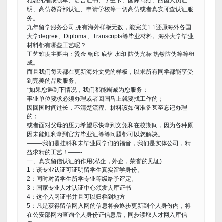
雅思托福成绩单、语言证书、学生卡、国际驾照、回国人员证
明、高仿教育部认证、申请学校等一切高仿或者真实可查认证服
务。
九年留学服务公司,拥有海外样板无数，能完美1:1还原海外各国
大学degree、Diploma、Transcripts等毕业材料。海外大学毕业
材料都有哪些工艺呢？
工艺难度主要由：烫金.钢印.底纹.水印.防伪光标.热敏防伪等等组
成。
而且我们每天都在更新海外文凭的样板，以求所有同学都能享受
到完美的品质服务。
*如果您遇到下情况，我们都能竭诚为您服务：
事业单位要求必须办理或者回国马上就要找工作的；
因回国时间过长，不清楚流程、材料该如何准备甚至忘记办理
的；
或者面对父母的压力希望尽快拿到文凭和在校期间，因为各种原
因未能顺利拿到官方毕业证等等问题都可以您解决。
——–我们是挂科和未毕业同学们的福音，我们是实体公司，精
益求精的工艺！——-
一、真实留信认证的作用(私企，外企，荣誉的见证):
1：该专业认证可证明留学生真实留学身份。
2：同时对留学生所学专业等级给予评定。
3：国家专业人才认证中心颁发入库证书
4：这个入网证书并且可以归档到地方
5：凡是获得留信网入网的信息将会逐步更新到个人身份内，将
在公安部网内查询个人身份证信息后，同步读取人才网入库信