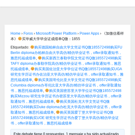
Home
›
Foros
›
Microsoft Power Platform
›
Power Apps
›
《加微信看样
本》
买华威大学毕业证成绩单Q微：1855
Etiquetado:
购买德国柏林自由大学文凭证书Q微185572498购买FU
Berlin diploma办柏林自由大学高仿/精仿毕业证书，offer录取通知书，
雅思托福成绩单
,
购买新西兰泰勒学院文凭证书Q微185572498购买
TAFY diploma办泰勒学院高仿/精仿毕业证书，offer录取通知书，雅思
托福成绩单
,
购买美国佐治亚大学学位证书Q微185572498购买UGA
研究生学历证书办佐治亚大学高仿/精仿毕业证书，offer录取通知书，雅
思托福成绩单
,
购买美国哥伦比亚大学文凭证书Q微185572498购买
Columbia diploma办哥伦比亚大学高仿/精仿毕业证书，offer录取通知
书，雅思托福成绩单
,
购买美国密苏里大学学位证书Q微185572498
购买Mizzou 研究生学历证书办密苏里大学高仿/精仿毕业证书，offer录
取通知书，雅思托福成绩单
,
购买美国杜克大学文凭证书Q微
185572498购买Duke diploma办杜克大学高仿/精仿毕业证书，offer录
取通知书，雅思托福成绩单
,
购买英国爱丁堡大学学位证书Q微
185572498购买UOE 研究生学历证书办爱丁堡大学高仿/精仿毕业证
书，offer录取通知书，雅思托福成绩单
Este debate tiene 0 respuestas, 1 mensaje y ha sido actualizado