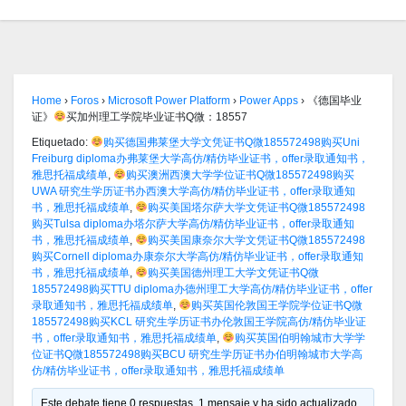
Home
›
Foros
›
Microsoft Power Platform
›
Power Apps
›
《德国毕业
证》
买加州理工学院毕业证书Q微：18557
Etiquetado:
购买德国弗莱堡大学文凭证书Q微185572498购买Uni
Freiburg diploma办弗莱堡大学高仿/精仿毕业证书，offer录取通知书，
雅思托福成绩单
,
购买澳洲西澳大学学位证书Q微185572498购买
UWA 研究生学历证书办西澳大学高仿/精仿毕业证书，offer录取通知
书，雅思托福成绩单
,
购买美国塔尔萨大学文凭证书Q微185572498
购买Tulsa diploma办塔尔萨大学高仿/精仿毕业证书，offer录取通知
书，雅思托福成绩单
,
购买美国康奈尔大学文凭证书Q微185572498
购买Cornell diploma办康奈尔大学高仿/精仿毕业证书，offer录取通知
书，雅思托福成绩单
,
购买美国德州理工大学文凭证书Q微
185572498购买TTU diploma办德州理工大学高仿/精仿毕业证书，offer
录取通知书，雅思托福成绩单
,
购买英国伦敦国王学院学位证书Q微
185572498购买KCL 研究生学历证书办伦敦国王学院高仿/精仿毕业证
书，offer录取通知书，雅思托福成绩单
,
购买英国伯明翰城市大学学
位证书Q微185572498购买BCU 研究生学历证书办伯明翰城市大学高
仿/精仿毕业证书，offer录取通知书，雅思托福成绩单
Este debate tiene 0 respuestas, 1 mensaje y ha sido actualizado