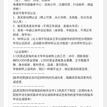
（证）、制作、办理、仿制等
海通留学归国服务中心：实体公司，注册经营，行业标杆，精益
求精！
真实可查学历认证：
1、真实留信网认证（网上可查，永久存档，无风险，百分百成
功入库）；
2、购买英美真实学籍（不用正常就读，直接出学历）；
3、英美一年硕士保毕业证项目（保录取，学校挂名，不用正常
就读，保毕业）
4、WSE认证（出入境不符或未正常出国留学的同学想办理国外
学历认证的话，必须要办理WSE认证才能进一步办理学历认证）
— — — — — — — — —
《认证材料》：
1:1完美还原海外各大学毕业材料上的工艺：水印，阴影底纹，
钢印LOGO烫金烫银，LOGO烫金烫银复合重叠。文字图案浮
雕，激光镭射，紫外荧光，温感，复印防伪。
学校材料上该有的，我们一样都不会少，保证最高程度还原。
— — — — — — — — —
[效率优势]保证在约定的时间内完成任务，视频语音电话查询完
成进度。
— — — — — — — — —
[品质优势]与学校颁发的相关证件1:1纸质尺寸制定（定期向各大
院校毕业生购买版本毕业证成绩单保证您拿到的是学校内部版本
毕业证成绩单）
— — — — — — — — —