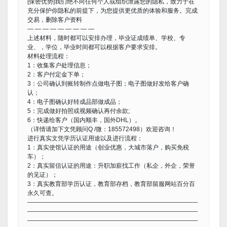
[保密优势]我们绝不向任何个人或组织泄露您的隐私，致力于在
充分保护你隐私的前提下，为您提供更优质的体验和服务。完成
交易，删除客户资料
— — — — — — — — —
上述材料，随时都可以安排办理，毕业证成绩单、学校、专
业、，学位，毕业时间都可以根据客户要求安排。
材料处理流程：
1：收集客户处理信息；
2：客户付定金下单；
3：公司确认到账转制作点做电子图；电子图做好发给客户确
认；
4：电子图确认好转成品部做成品；
5：完成做好拍照或视频确认再付余款;
6：快递给客户（国内顺丰，国外DHL）。
（详情请加下文凭顾问Q /微：185572498）欢迎咨询！
进行真实文凭学历认证用途以及进行流程：
1：真实使馆认证的用途（创业优惠，大城市落户，购买免税
车）；
2：真实留信认证的用途：升职加薪找工作（私企，外企，荣誉
的见证）；
3：真实教育部学历认证，教育部存档，教育部留服网站百分百
永久可查。
————————————————————————————
————————————————————————————
————————————————————————————