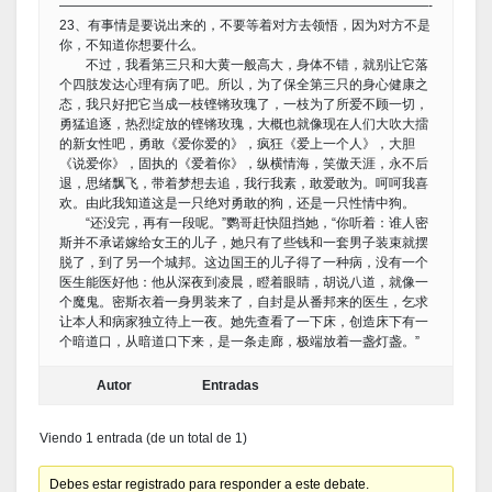
————————————————————————————-
23、有事情是要说出来的，不要等着对方去领悟，因为对方不是
你，不知道你想要什么。
不过，我看第三只和大黄一般高大，身体不错，就别让它落
个四肢发达心理有病了吧。所以，为了保全第三只的身心健康之
态，我只好把它当成一枝铿锵玫瑰了，一枝为了所爱不顾一切，
勇猛追逐，热烈绽放的铿锵玫瑰，大概也就像现在人们大吹大擂
的新女性吧，勇敢《爱你爱的》，疯狂《爱上一个人》，大胆
《说爱你》，固执的《爱着你》，纵横情海，笑傲天涯，永不后
退，思绪飘飞，带着梦想去追，我行我素，敢爱敢为。呵呵我喜
欢。由此我知道这是一只绝对勇敢的狗，还是一只性情中狗。
“还没完，再有一段呢。”鹦哥赶快阻挡她，“你听着：谁人密
斯并不承诺嫁给女王的儿子，她只有了些钱和一套男子装束就摆
脱了，到了另一个城邦。这边国王的儿子得了一种病，没有一个
医生能医好他：他从深夜到凌晨，瞪着眼睛，胡说八道，就像一
个魔鬼。密斯衣着一身男装来了，自封是从番邦来的医生，乞求
让本人和病家独立待上一夜。她先查看了一下床，创造床下有一
个暗道口，从暗道口下来，是一条走廊，极端放着一盏灯盏。”
Autor
Entradas
Viendo 1 entrada (de un total de 1)
Debes estar registrado para responder a este debate.