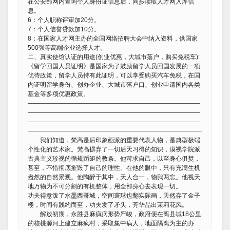
在公安部网内查询个人身份证信息后，同步读取人才网入库信
息。
6：个人职称评审加20分。
7：个人信誉贷款加10分。
8：在国家人才网主办的全国网络招聘大会中纳入资料，供国家
500强等高端企业选择人才。
二、真实使馆认证的用途(创业优惠，大城市落户，购买免税车):
《留学回国人员证明》是国家为了鼓励留学人员回国发展的一项
优待政策，留学人员持有此证明，可以享受购买汽车免税，在国
内证明留学身份、创办企业、大城市落户口、创业申请国内各类
基金等多项优惠政策。
————————————————————————————
————————————————————————————
————————————————————————————
————————————————————————————-
我们知道，梵高是后印象画派的重要代表人物，是典型极端
个性化的艺术家。梵高摒弃了一切后天习得的知识，漠视学院派
古典主义珍视的循规蹈矩的教条。他苛求自己，以至身心俱焚，
甚至，不惜彻底摧毁了自己的理性。在他的眼中，只有充满生机
盎然的自然景观。他陶醉于其中，天人合一，物我两忘。他视天
地万物为不可分割的有机整体，用全部身心去表现一切。
功夫得意泼了水墨西哥城，空间寰球也翻实际画，天然存了金子
楼，时间有践约而至，功夫发了矛头，芳华品出茉莉花风。
解放初期，永胜县麻疯病形势严峻，政府便在离县城18公里
的核桃源河上建立麻疯村，采取集中病人，地面隔离为主的办