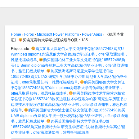
Home
›
Foros
›
Microsoft Power Platform
›
Power Apps
›
《德国毕业
证》
买埃克赛特大学毕业证成绩单Q微：185
Etiquetado:
购买加拿大温尼伯大学文凭证书Q微185572498购买U
Winnipeg diploma办温尼伯大学高仿/精仿毕业证书，offer录取通知书，
雅思托福成绩单
,
购买德国柏林工业大学文凭证书Q微185572498购
买TU Berlin diploma办柏林工业大学高仿/精仿毕业证书，offer录取通知
书，雅思托福成绩单
,
购买澳洲塔斯马尼亚大学学位证书Q微
185572498购买UTAS 研究生学历证书办塔斯马尼亚大学高仿/精仿毕业
证书，offer录取通知书，雅思托福成绩单
,
购买美国耶鲁大学文凭证
书Q微185572498购买Yale diploma办耶鲁大学高仿/精仿毕业证书，
offer录取通知书，雅思托福成绩单
,
购买美国边境技术学院埃尔帕索
学位证书Q微185572498购买边境技术学院埃尔帕索 研究生学历证书办
边境技术学院埃尔帕索高仿/精仿毕业证书，offer录取通知书，雅思托福
成绩单
,
购买美国麻省大学波士顿分校文凭证书Q微185572498购买
UMB diploma办麻省大学波士顿分校高仿/精仿毕业证书，offer录取通知
书，雅思托福成绩单
,
购买英国格鲁斯特大学学位证书Q微
185572498购买格鲁斯特大学 研究生学历证书办格鲁斯特大学高仿/精
仿毕业证书，offer录取通知书，雅思托福成绩单