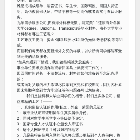
Offer、请假条、
雅思托福成绩单、语言证书、学生卡、国际驾照、回国人员证
明、高仿教育部认证、申请学校等一切高仿或者真实可查认证服
务。
九年留学服务公司,拥有海外样板无数，能完美1:1还原海外各国
大学degree、Diploma、Transcripts等毕业材料。海外大学毕业
材料都有哪些工艺呢？
工艺难度主要由：烫金.钢印.底纹.水印.防伪光标.热敏防伪等等组
成。
而且我们每天都在更新海外文凭的样板，以求所有同学都能享受
到完美的品质服务。
*如果您遇到下情况，我们都能竭诚为您服务：
事业单位要求必须办理或者回国马上就要找工作的；
因回国时间过长，不清楚流程、材料该如何准备甚至忘记办理
的；
或者面对父母的压力希望尽快拿到文凭和在校期间，因为各种原
因未能顺利拿到官方毕业证等等问题都可以您解决。
——–我们是挂科和未毕业同学们的福音，我们是实体公司，精
益求精的工艺！——-
一、真实留信认证的作用(私企，外企，荣誉的见证):
1：该专业认证可证明留学生真实留学身份。
2：同时对留学生所学专业等级给予评定。
3：国家专业人才认证中心颁发入库证书
4：这个入网证书并且可以归档到地方
5：凡是获得留信网入网的信息将会逐步更新到个人身份内，将