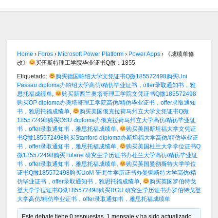
Home
›
Foros
›
Microsoft Power Platform
›
Power Apps
›
《成绩单修
改》
买伍斯特理工学院毕业证书Q微：1855
Etiquetado:
购买德国帕绍大学文凭证书Q微185572498购买Uni
Passau diploma办帕绍大学高仿/精仿毕业证书，offer录取通知书，雅
思托福成绩单
,
购买新西兰奥塔哥理工学院文凭证书Q微185572498
购买OP diploma办奥塔哥理工学院高仿/精仿毕业证书，offer录取通知
书，雅思托福成绩单
,
购买美国俄克拉荷马州立大学文凭证书Q微
185572498购买OSU diploma办俄克拉荷马州立大学高仿/精仿毕业证
书，offer录取通知书，雅思托福成绩单
,
购买美国斯坦福大学文凭证
书Q微185572498购买Stanford diploma办斯坦福大学高仿/精仿毕业证
书，offer录取通知书，雅思托福成绩单
,
购买美国杜兰大学学位证书Q
微185572498购买Tulane 研究生学历证书办杜兰大学高仿/精仿毕业证
书，offer录取通知书，雅思托福成绩单
,
购买英国曼彻斯特大学学位
证书Q微185572498购买UoM 研究生学历证书办曼彻斯特大学高仿/精
仿毕业证书，offer录取通知书，雅思托福成绩单
,
购买英国罗伯特戈
登大学学位证书Q微185572498购买RGU 研究生学历证书办罗伯特戈登
大学高仿/精仿毕业证书，offer录取通知书，雅思托福成绩单
Este debate tiene 0 respuestas, 1 mensaje y ha sido actualizado