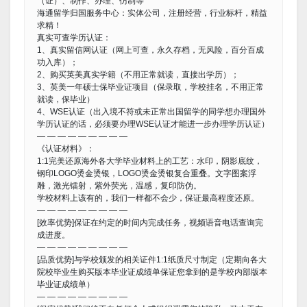
（证）、制作、办理、仿制等
海通留学归国服务中心：实体公司，注册经营，行业标杆，精益
求精！
真实可查学历认证：
1、真实留信网认证（网上可查，永久存档，无风险，百分百成
功入库）；
2、购买英美真实学籍（不用正常就读，直接出学历）；
3、英美一年硕士保毕业证项目（保录取，学校挂名，不用正常
就读，保毕业）
4、WSE认证（出入境不符或未正常出国留学的同学想办理国外
学历认证的话，必须要办理WSE认证才能进一步办理学历认证）
— — — — — — — — —
《认证材料》：
1:1完美还原海外各大学毕业材料上的工艺：水印，阴影底纹，
钢印LOGO烫金烫银，LOGO烫金烫银复合重叠。文字图案浮
雕，激光镭射，紫外荧光，温感，复印防伪。
学校材料上该有的，我们一样都不会少，保证最高程度还原。
— — — — — — — — —
[效率优势]保证在约定的时间内完成任务，视频语音电话查询完
成进度。
— — — — — — — — —
[品质优势]与学校颁发的相关证件1:1纸质尺寸制定（定期向各大
院校毕业生购买版本毕业证成绩单保证您拿到的是学校内部版本
毕业证成绩单）
— — — — — — — — —