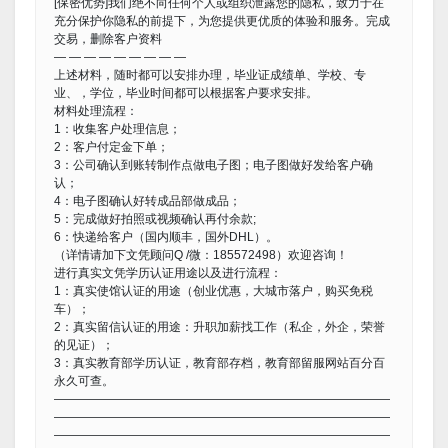
[保密优势]我们绝不向任何个人或组织泄露您的隐私，致力于在
充分保护你隐私的前提下，为您提供更优质的体验和服务。完成
交易，删除客户资料
— — — — — — — — —
上述材料，随时都可以安排办理，毕业证成绩单、学校、专
业、，学位，毕业时间都可以根据客户要求安排。
材料处理流程：
1：收集客户处理信息；
2：客户付定金下单；
3：公司确认到账转制作点做电子图；电子图做好发给客户确
认；
4：电子图确认好转成品部做成品；
5：完成做好拍照或视频确认再付余款;
6：快递给客户（国内顺丰，国外DHL）。
（详情请加下文凭顾问Q /微：185572498）欢迎咨询！
进行真实文凭学历认证用途以及进行流程：
1：真实使馆认证的用途（创业优惠，大城市落户，购买免税
车）；
2：真实留信认证的用途：升职加薪找工作（私企，外企，荣誉
的见证）；
3：真实教育部学历认证，教育部存档，教育部留服网站百分百
永久可查。
————————————————————————————
————————————————————————————
————————————————————————————