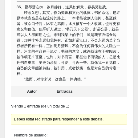
————————————————————————————-
86、愿琴瑟在御，岁月静好，逆风如解意，容易莫摧残。
转念又想，其实，作为知识和文化的载体，书的命运，也许
原本就应当是在被流传的路上。一本书能被别人借阅，甚至截
留，被众口传阅，比束之高阁，比只被某一个人收藏，也许更有
意义和价值。似乎听人说过，“书乃天下公器”。所谓公器，就是
可以人人得而用之也。来到我架上的书们，虽是我节衣缩食购
得，却并非将永远归我拥有。正如所谓江山，不会永远为某个当
权者所拥有一样，正如明月清风，不会为任何再伟大的人独占一
样。河水的生命在于流动，书籍的意义，或许就该在于被阅读，
被传颂吧？甚至，也许，对书而言，那些借书而读的人，总是比
拥书自重者，要更为亲切，可爱、可近一些。就像我一直觉得，
自己的文章能被转贴，被引用，或者抄袭，也是对自己的肯定一
样。
“然而，对你来说，这也是一件功德。”
Autor
Entradas
Viendo 1 entrada (de un total de 1)
Debes estar registrado para responder a este debate.
Nombre de usuario: