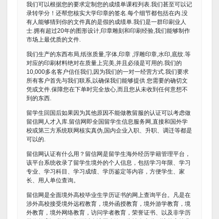
我们可以根据您的要求定制您的成绩单课程列表.我们甚至可以记
录转学分！还帮您核实大学印章的签名.每个细节都包括在内.没
有人能够猜到你的文件真的是假的成绩单.我们是一群印刷业人
士.拥有超过20年的图形设计,印章雕刻和印刷经验,我们能够制作
市场上最优质的文件.
我们生产的东西布局,纸张质量,字体,印章 ,浮雕印章,水印,底纹.等
对应的印刷材料绝对在质量上完美,并且必须是可用的.我们的
10,000多名客户信任我们,因为我们的一对一经营方式.我们要求
所有客户首先与我们联系,以确保我们能够提供 您需要的确切文
凭或文件.保障您在下单时完全放心,而且您从未收到任何意想不
到的东西.
留学生回国后如果因为其他原因不能做教留服的认证可以考虑做
留信网人才入库.留信网即全国留学生信息服务网,直接和国外学
校或第三方系统联网核实真伪,国内企业入职、升职、调迁等都是
可以的.
留信网认证有什么用？留信网是留学生海外经历学籍管理平台，
该平台系统收录了留学生境外的个人信息，包括学习年限、学习
专业、学习科目、学习成绩、学历鉴定等内容，方便学生、家
长、用人单位查询。
留信网是全面境外高校毕业生学历证书的网上查询平台。凡是在
涉外高校接受境外远程教育，境外函授教育，境外游学教育，境
外教育，境外网络教育，访问学者教育，荣誉证书、以及非学历