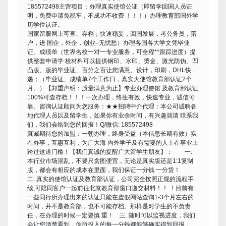
185572498主营项目：办理真实使馆公证（即留学回国人员证
明，免费申请免税车，不成功不收费 ！！！）办理教育部国外学
历学位认证。
国家留服网上可查、存档；快速稳妥，回国发展，考公务员，落
户，进 国企，外企，创业–无忧愁）办理各国各大学文凭毕业
证、成绩单（世界名校一对一专业服务，可全程**跟踪进度）提
供整套申请学 校材料可以提供钢印、水印、烫金、激光防伪、凹
凸版、版的毕业证、百分之百让您满意、设计，印刷，DHL快
递；（毕业证、成绩单7个工作日，真实大使馆教育部认证2个
月。）【郑重声明：质量满意为止】专业办理使馆 及教育部认证
100%可查存档！！！一次办理，终生有效，快速专业，诚信可
靠。咨询认证顾问为您服务：★★招聘中介代理：本公司诚聘各
地代理人员以及留学生，如果你有业余时间，有兴趣就请 联系我
们，我们会给到您的回报！Q/微信: 185572498
真诚期待您的加盟：一朝办理，终身受益（本信息长期有效）实
在办事，互惠互利，为广大海 内外学子及有需要的人士在事业上
跨过这道门槛！【我们真诚的提醒广大留学生朋友】： 一.
本行业市场混乱，不要只贪图便宜，无论是真实版还是1:1复制
版，都会有相应的成本在里面，我们保证一分钱 一分货！
二. 真实的使馆认证及教育部认证，公司完全按照正规的流程手
续,可陪同客户一起前往北京教育部窗口递交材料！！ ！目前有
一些同行所办理出来的认证只能在虚假网站查询1-3个月左右的
时间，并不是教育部，也不可能存档。那样是对学生的不负责
任，在办理的时候一定要慎 重！ 三. 随时可以监视进度，我们
会让您清楚看到，你所投入的每一分钱都能够确实得到回报，