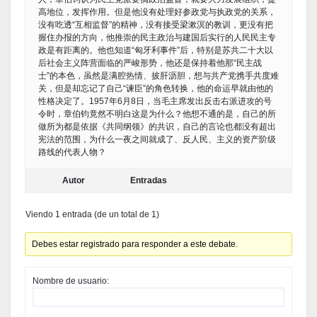
高地位，发挥作用。但是他没有处理好参政党与执政党的关系，
没有吃透“互相监督”的精神，没有接受梁漱溟的教训，更没有把
握住办报的方向，他推崇的民主政治与建国后实行的人民民主专
政是有距离的。他也知道“匈牙利事件”后，特别是苏共二十大以
后社会主义阵营面临的严峻形势，他还是保持着他那“民主战
士”的本色，虽然是满腔热情、披肝沥胆，想与共产党携手共度难
关，但是却忘记了自己“谏臣”的角色转换，他的命运早就由他的
性格决定了。1957年6月8日，当毛主席发出反击右派进攻的号
令时，章伯钧竟然不明白这是为什么？他想不通的是，自己的所
做所为都是依据《共同纲领》的共识，自己的言论也都没有超出
宪法的范围，为什么一夜之间就成了、反人民、主义的资产阶级
路线的代表人物？
Autor
Entradas
Viendo 1 entrada (de un total de 1)
Debes estar registrado para responder a este debate.
Nombre de usuario: