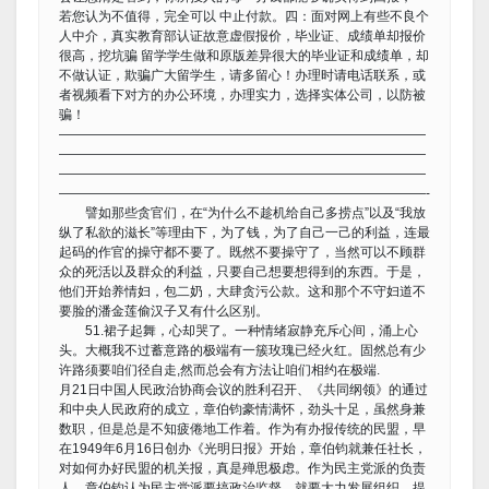
若您认为不值得，完全可以 中止付款。四：面对网上有些不良个
人中介，真实教育部认证故意虚假报价，毕业证、成绩单却报价
很高，挖坑骗 留学学生做和原版差异很大的毕业证和成绩单，却
不做认证，欺骗广大留学生，请多留心！办理时请电话联系，或
者视频看下对方的办公环境，办理实力，选择实体公司，以防被
骗！
————————————————————————————
————————————————————————————
————————————————————————————
————————————————————————————-
譬如那些贪官们，在“为什么不趁机给自己多捞点”以及“我放
纵了私欲的滋长”等理由下，为了钱，为了自己一己的利益，连最
起码的作官的操守都不要了。既然不要操守了，当然可以不顾群
众的死活以及群众的利益，只要自己想要想得到的东西。于是，
他们开始养情妇，包二奶，大肆贪污公款。这和那个不守妇道不
要脸的潘金莲偷汉子又有什么区别。
51.裙子起舞，心却哭了。一种情绪寂静充斥心间，涌上心
头。大概我不过蓄意路的极端有一簇玫瑰已经火红。固然总有少
许路须要咱们径自走,然而总会有方法让咱们相约在极端.
月21日中国人民政治协商会议的胜利召开、《共同纲领》的通过
和中央人民政府的成立，章伯钧豪情满怀，劲头十足，虽然身兼
数职，但是总是不知疲倦地工作着。作为有办报传统的民盟，早
在1949年6月16日创办《光明日报》开始，章伯钧就兼任社长，
对如何办好民盟的机关报，真是殚思极虑。作为民主党派的负责
人，章伯钧认为民主党派要搞政治监督，就要大力发展组织，提