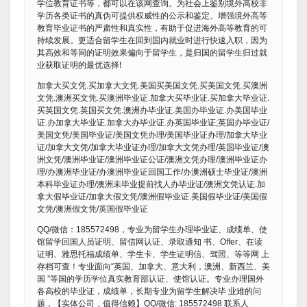
学位教育证书等，都可以在该网查询。为社会上鉴别境外高校非
学历各类证书的真伪可提供权威性的公示和鉴定。增强境外高等
教育毕业证书的严肃性和真实性，有助于促进海外高等教育的可
持续发展。更适合留学生在回到国内就业时进行快速入职，因为
其高效和等同的证明效果偏向于留学生，是归国的留学生归过就
业获取证明的最优选择!
加拿大买文凭.买加拿大文凭.美国买美国文凭.买美国文凭.买澳洲
文凭.澳洲买文凭.买澳洲毕业证.加拿大买毕业证.买加拿大毕业证.
买英国文凭.英国买文凭.澳洲办毕业证.美国办毕业证.办美国毕业
证.办加拿大毕业证.加拿大办毕业证.办英国毕业证;英国办毕业证/
美国文凭/美国毕业证/美国文凭办理/美国毕业证办理/加拿大毕业
证/加拿大文凭/加拿大毕业证办理/加拿大文凭办理/英国毕业证/澳
洲文凭/澳洲毕业证/澳洲毕业证公证/澳洲文凭办理/澳洲毕业证办
理/办澳洲毕业证/办澳洲毕业证回国工作/办澳洲硕士毕业证/澳洲
本科毕业证办理/澳洲未毕业提前找人办毕业证/澳洲文凭认证.加
拿大假毕业证/加拿大假文凭/澳洲假毕业证.美国假毕业证/美国假
文凭/澳洲假文凭/英国假毕业证
QQ/微信：185572498，专业为留学生办理毕业证、成绩单、使
馆留学回国人员证明、留信网认证、录取通知 书、Offer、在读
证明、雅思托福成绩单、学生卡、学生证明信、驾照、等等网 上
存档可查！专业面向“英国、加拿大、意大利，澳洲、新西兰、美
国 ”等国的学历学位真实教育部认证、使馆认证。专业办理国外
各高校的毕业证，成绩单，长期专业为留学生解决毕 业难的问
题，【实体公司，值得信赖】QQ/微信: 185572498 联系人