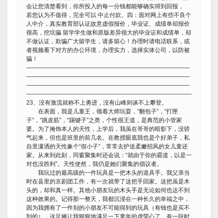
会让您清楚看到，你所投入的每一分钱都能够确实得到回报，
若您认为不值得，完全可以 中止付款。四：面对网上有些不良个
人中介，真实教育部认证故意虚假报价，毕业证、成绩单却报价
很高，挖坑骗 留学学生做和原版差异很大的毕业证和成绩单，却
不做认证，欺骗广大留学生，请多留心！办理时请电话联系，或
者视频看下对方的办公环境，办理实力，选择实体公司，以防被
骗！
————————————————————————————
————————————————————————————
————————————————————————————
————————————————————————————-
23、没有激流就称不上勇进，没有山峰则谈不上攀登。
在表面，我是儿童王，领着大师玩耍，“翻包子”，“打匣
子”，“跳皮筋”，“踢键子”之类，个性很王道，是典范的小管家
婆。为了掩饰本人的天性，上学后，我虽在哥哥的暗影下，没骄
气起来，但也是班里的前几名。在教授眼底我也是个好弟子，私
自里潇洒的天性象个“假小子”，常常去护送柔嫩招风的女儿童还
家。从来到此刻，同窗聚集时还会说：“就由于你的霸道，以是一
对也没胜利”。天性使然，我仍是她们聚集的倡议者。
我玩过的最高级的一件玩具是一把木头的道具手。我父亲当
时在县里的京剧团工作，有一次就带了这把手回家。这把虽是木
头的，却和真一样。其他小朋友玩的木头手是无论如何也达不到
这种效果的。记得那一整天，我都沉浸在一种长久的幸福之中，
因为我拥有了一件别的小朋友不可能得到的玩具（有钱也是买不
到的），这足够让我狠狠地满足一下童年的虚荣心了。有一段时