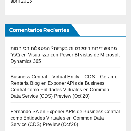
abril 2013
Comentarios Recientes
מחפש דירות דיסקרטיות בקריות? המטפלות הכי חמות
בעיר
en
Visualizar con Power BI vistas de Microsoft
Dynamics 365
Business Central – Virtual Entity – CDS – Gerardo
Rentería Blog
en
Exponer APIs de Business
Central como Entidades Virtuales en Common
Data Service (CDS) Preview (Oct’20)
Fernando SA
en
Exponer APIs de Business Central
como Entidades Virtuales en Common Data
Service (CDS) Preview (Oct’20)