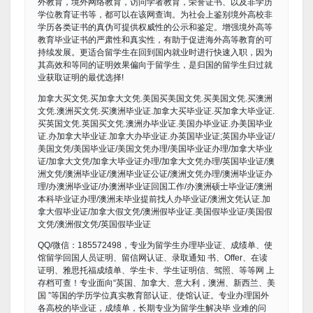
外教育，境外网络教育，访问学者教育，荣誉证书、以及非学历
学位教育证书等，都可以在该网查询。为社会上鉴别境外高校非
学历各类证书的真伪可提供权威性的公示和鉴定。增强境外高等
教育毕业证书的严肃性和真实性，有助于促进海外高等教育的可
持续发展。更适合留学生在回到国内就业时进行快速入职，因为
其高效和等同的证明效果偏向于留学生，是归国的留学生归过就
业获取证明的最优选择!
加拿大买文凭.买加拿大文凭.美国买美国文凭.买美国文凭.买澳洲
文凭.澳洲买文凭.买澳洲毕业证.加拿大买毕业证.买加拿大毕业证.
买英国文凭.英国买文凭.澳洲办毕业证.美国办毕业证.办美国毕业
证.办加拿大毕业证.加拿大办毕业证.办英国毕业证;英国办毕业证/
美国文凭/美国毕业证/美国文凭办理/美国毕业证办理/加拿大毕业
证/加拿大文凭/加拿大毕业证办理/加拿大文凭办理/英国毕业证/澳
洲文凭/澳洲毕业证/澳洲毕业证公证/澳洲文凭办理/澳洲毕业证办
理/办澳洲毕业证/办澳洲毕业证回国工作/办澳洲硕士毕业证/澳洲
本科毕业证办理/澳洲未毕业提前找人办毕业证/澳洲文凭认证.加
拿大假毕业证/加拿大假文凭/澳洲假毕业证.美国假毕业证/美国假
文凭/澳洲假文凭/英国假毕业证
QQ/微信：185572498，专业为留学生办理毕业证、成绩单、使
馆留学回国人员证明、留信网认证、录取通知 书、Offer、在读
证明、雅思托福成绩单、学生卡、学生证明信、驾照、等等网 上
存档可查！专业面向“英国、加拿大、意大利，澳洲、新西兰、美
国 ”等国的学历学位真实教育部认证、使馆认证。专业办理国外
各高校的毕业证，成绩单，长期专业为留学生解决毕 业难的问