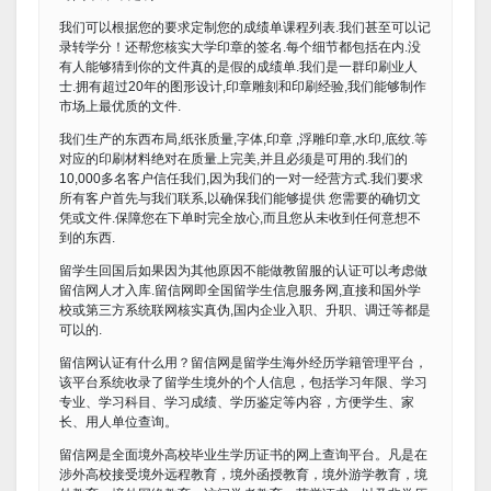
我们可以根据您的要求定制您的成绩单课程列表.我们甚至可以记
录转学分！还帮您核实大学印章的签名.每个细节都包括在内.没
有人能够猜到你的文件真的是假的成绩单.我们是一群印刷业人
士.拥有超过20年的图形设计,印章雕刻和印刷经验,我们能够制作
市场上最优质的文件.
我们生产的东西布局,纸张质量,字体,印章 ,浮雕印章,水印,底纹.等
对应的印刷材料绝对在质量上完美,并且必须是可用的.我们的
10,000多名客户信任我们,因为我们的一对一经营方式.我们要求
所有客户首先与我们联系,以确保我们能够提供 您需要的确切文
凭或文件.保障您在下单时完全放心,而且您从未收到任何意想不
到的东西.
留学生回国后如果因为其他原因不能做教留服的认证可以考虑做
留信网人才入库.留信网即全国留学生信息服务网,直接和国外学
校或第三方系统联网核实真伪,国内企业入职、升职、调迁等都是
可以的.
留信网认证有什么用？留信网是留学生海外经历学籍管理平台，
该平台系统收录了留学生境外的个人信息，包括学习年限、学习
专业、学习科目、学习成绩、学历鉴定等内容，方便学生、家
长、用人单位查询。
留信网是全面境外高校毕业生学历证书的网上查询平台。凡是在
涉外高校接受境外远程教育，境外函授教育，境外游学教育，境