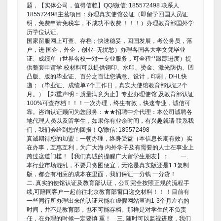
题，【实体公司，值得信赖】QQ/微信: 185572498 联系人
185572498主营项目：办理真实使馆公证（即留学回国人员证
明，免费申请免税车，不成功不收费 ！！！）办理教育部国外学
历学位认证。
国家留服网上可查、存档；快速稳妥，回国发展，考公务员，落
户，进 国企，外企，创业–无忧愁）办理各国各大学文凭毕业
证、成绩单（世界名校一对一专业服务，可全程**跟踪进度）提
供整套申请学 校材料可以提供钢印、水印、烫金、激光防伪、凹
凸版、版的毕业证、百分之百让您满意、设计，印刷，DHL快
递；（毕业证、成绩单7个工作日，真实大使馆教育部认证2个
月。）【郑重声明：质量满意为止】专业办理使馆 及教育部认证
100%可查存档！！！一次办理，终生有效，快速专业，诚信可
靠。咨询认证顾问为您服务：★★招聘中介代理：本公司诚聘各
地代理人员以及留学生，如果你有业余时间，有兴趣就请 联系我
们，我们会给到您的回报！Q/微信: 185572498
真诚期待您的加盟：一朝办理，终身受益（本信息长期有效）实
在办事，互惠互利，为广大海 内外学子及有需要的人士在事业上
跨过这道门槛！【我们真诚的提醒广大留学生朋友】： 一.
本行业市场混乱，不要只贪图便宜，无论是真实版还是1:1复制
版，都会有相应的成本在里面，我们保证一分钱 一分货！
二. 真实的使馆认证及教育部认证，公司完全按照正规的流程手
续,可陪同客户一起前往北京教育部窗口递交材料！！ ！目前有
一些同行所办理出来的认证只能在虚假网站查询1-3个月左右的
时间，并不是教育部，也不可能存档。那样是对学生的不负责
任，在办理的时候一定要慎 重！ 三. 随时可以监视进度，我们