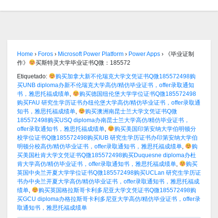
Home
›
Foros
›
Microsoft Power Platform
›
Power Apps
›
《毕业证制
作》
买斯特灵大学毕业证书Q微：185572
Etiquetado:
购买加拿大新不伦瑞克大学文凭证书Q微185572498购
买UNB diploma办新不伦瑞克大学高仿/精仿毕业证书，offer录取通知
书，雅思托福成绩单
,
购买德国纽伦堡大学学位证书Q微185572498
购买FAU 研究生学历证书办纽伦堡大学高仿/精仿毕业证书，offer录取通
知书，雅思托福成绩单
,
购买澳洲南昆士兰大学文凭证书Q微
185572498购买USQ diploma办南昆士兰大学高仿/精仿毕业证书，
offer录取通知书，雅思托福成绩单
,
购买美国印第安纳大学伯明顿分
校学位证书Q微185572498购买IUB 研究生学历证书办印第安纳大学伯
明顿分校高仿/精仿毕业证书，offer录取通知书，雅思托福成绩单
,
购
买美国杜肯大学文凭证书Q微185572498购买Duquesne diploma办杜
肯大学高仿/精仿毕业证书，offer录取通知书，雅思托福成绩单
,
购买
英国中央兰开夏大学学位证书Q微185572498购买UCLan 研究生学历证
书办中央兰开夏大学高仿/精仿毕业证书，offer录取通知书，雅思托福成
绩单
,
购买英国格拉斯哥卡利多尼亚大学文凭证书Q微185572498购
买GCU diploma办格拉斯哥卡利多尼亚大学高仿/精仿毕业证书，offer录
取通知书，雅思托福成绩单