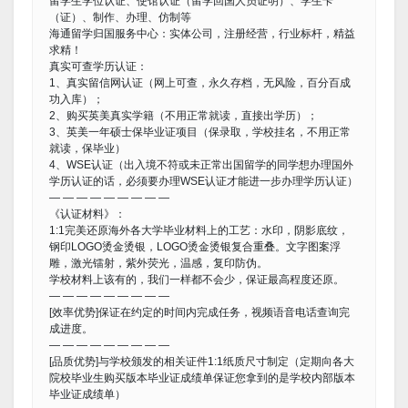
留学生学位认证、使馆认证（留学回国人员证明）、学生卡
（证）、制作、办理、仿制等
海通留学归国服务中心：实体公司，注册经营，行业标杆，精益
求精！
真实可查学历认证：
1、真实留信网认证（网上可查，永久存档，无风险，百分百成
功入库）；
2、购买英美真实学籍（不用正常就读，直接出学历）；
3、英美一年硕士保毕业证项目（保录取，学校挂名，不用正常
就读，保毕业）
4、WSE认证（出入境不符或未正常出国留学的同学想办理国外
学历认证的话，必须要办理WSE认证才能进一步办理学历认证）
— — — — — — — — —
《认证材料》：
1:1完美还原海外各大学毕业材料上的工艺：水印，阴影底纹，
钢印LOGO烫金烫银，LOGO烫金烫银复合重叠。文字图案浮
雕，激光镭射，紫外荧光，温感，复印防伪。
学校材料上该有的，我们一样都不会少，保证最高程度还原。
— — — — — — — — —
[效率优势]保证在约定的时间内完成任务，视频语音电话查询完
成进度。
— — — — — — — — —
[品质优势]与学校颁发的相关证件1:1纸质尺寸制定（定期向各大
院校毕业生购买版本毕业证成绩单保证您拿到的是学校内部版本
毕业证成绩单）