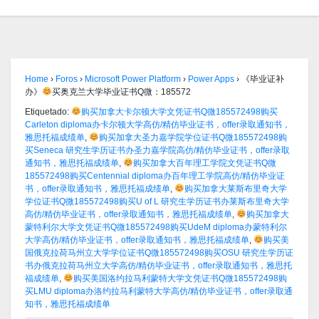
Home
›
Foros
›
Microsoft Power Platform
›
Power Apps
›
《毕业证补
办》
买奥克兰大学毕业证书Q微：185572
Etiquetado:
购买加拿大卡尔顿大学文凭证书Q微185572498购买
Carleton diploma办卡尔顿大学高仿/精仿毕业证书，offer录取通知书，
雅思托福成绩单
,
购买加拿大圣力嘉学院学位证书Q微185572498购
买Seneca 研究生学历证书办圣力嘉学院高仿/精仿毕业证书，offer录取
通知书，雅思托福成绩单
,
购买加拿大百年理工学院文凭证书Q微
185572498购买Centennial diploma办百年理工学院高仿/精仿毕业证
书，offer录取通知书，雅思托福成绩单
,
购买加拿大莱斯布里奇大学
学位证书Q微185572498购买U of L 研究生学历证书办莱斯布里奇大学
高仿/精仿毕业证书，offer录取通知书，雅思托福成绩单
,
购买加拿大
蒙特利尔大学文凭证书Q微185572498购买UdeM diploma办蒙特利尔
大学高仿/精仿毕业证书，offer录取通知书，雅思托福成绩单
,
购买美
国俄克拉荷马州立大学学位证书Q微185572498购买OSU 研究生学历证
书办俄克拉荷马州立大学高仿/精仿毕业证书，offer录取通知书，雅思托
福成绩单
,
购买美国洛约拉马利蒙特大学文凭证书Q微185572498购
买LMU diploma办洛约拉马利蒙特大学高仿/精仿毕业证书，offer录取通
知书，雅思托福成绩单