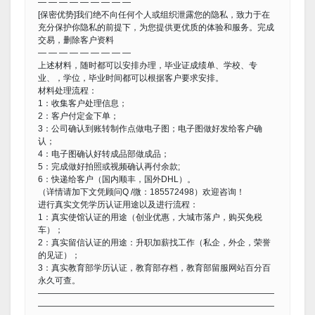
— — — — — — — — —
[保密优势]我们绝不向任何个人或组织泄露您的隐私，致力于在
充分保护你隐私的前提下，为您提供更优质的体验和服务。完成
交易，删除客户资料
— — — — — — — — —
上述材料，随时都可以安排办理，毕业证成绩单、学校、专
业、，学位，毕业时间都可以根据客户要求安排。
材料处理流程：
1：收集客户处理信息；
2：客户付定金下单；
3：公司确认到账转制作点做电子图；电子图做好发给客户确
认；
4：电子图确认好转成品部做成品；
5：完成做好拍照或视频确认再付余款;
6：快递给客户（国内顺丰，国外DHL）。
（详情请加下文凭顾问Q /微：185572498）欢迎咨询！
进行真实文凭学历认证用途以及进行流程：
1：真实使馆认证的用途（创业优惠，大城市落户，购买免税
车）；
2：真实留信认证的用途：升职加薪找工作（私企，外企，荣誉
的见证）；
3：真实教育部学历认证，教育部存档，教育部留服网站百分百
永久可查。
————————————————————————————
————————————————————————————