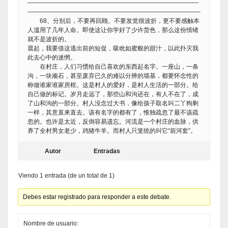
————————————————————————————
————————————————————————————-
68、分别后，不要再回顾。不要发觉很波折，更不要感触本
人滥用了几年人命。即使这让你学好了少许货色，那么这份情绪
就不是波折的。
晨起，我要借这逃出前的短促，吸吮如蜜般的甜汁，以此扑灭我
此去心中的迷惘。
在村庄，人们习惯给自己喜欢的东西起名字。一座山，一条
沟，一块顽石，甚至废弃已久的难以分辨的墙基，都要怀念性的
称做谁家谁家房框。这是村人的爱好，是村人生活的一部分。给
自己做的标记。岁月走远了，那些山和沟还在，有人不在了，成
了山和沟的一部分。村人没念过大书，像给孩子取名叫二丫狗剩
一样，其意直来直去。该有名字的都有了，惟独疏忽了最不该疏
忽的。也许是太近，反倒容易遗忘。河流是一个村庄的血脉，供
养了全村男女老少，鸡猪牛羊。而村人只笼统的叫它“前河套”。
Autor
Entradas
Viendo 1 entrada (de un total de 1)
Debes estar registrado para responder a este debate.
Nombre de usuario: