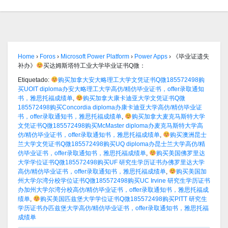
Home
›
Foros
›
Microsoft Power Platform
›
Power Apps
›
《毕业证遗失
补办》
买达姆斯塔特工业大学毕业证书Q微：
Etiquetado:
购买加拿大安大略理工大学文凭证书Q微185572498购
买UOIT diploma办安大略理工大学高仿/精仿毕业证书，offer录取通知
书，雅思托福成绩单
,
购买加拿大康卡迪亚大学文凭证书Q微
185572498购买Concordia diploma办康卡迪亚大学高仿/精仿毕业证
书，offer录取通知书，雅思托福成绩单
,
购买加拿大麦克马斯特大学
文凭证书Q微185572498购买McMaster diploma办麦克马斯特大学高
仿/精仿毕业证书，offer录取通知书，雅思托福成绩单
,
购买澳洲昆士
兰大学文凭证书Q微185572498购买UQ diploma办昆士兰大学高仿/精
仿毕业证书，offer录取通知书，雅思托福成绩单
,
购买美国佛罗里达
大学学位证书Q微185572498购买UF 研究生学历证书办佛罗里达大学
高仿/精仿毕业证书，offer录取通知书，雅思托福成绩单
,
购买美国加
州大学尔湾分校学位证书Q微185572498购买UC Irvine 研究生学历证书
办加州大学尔湾分校高仿/精仿毕业证书，offer录取通知书，雅思托福成
绩单
,
购买美国匹兹堡大学学位证书Q微185572498购买PITT 研究生
学历证书办匹兹堡大学高仿/精仿毕业证书，offer录取通知书，雅思托福
成绩单