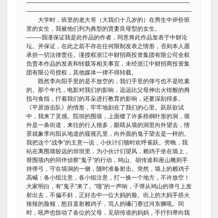
————————————————————————————
————————————————————————————-
大学时，班里的老大哥（大我们十几岁的）在男生中评价班
里的女生，我被他们列为典型的贤妻良母型的女生。
——–我谨保证我是此作品的作者，同意将此作品发表于中财论
坛。并保证，在此之前不存在任何限制发表之情形，否则本人愿
承担一切法律责任。谨授权浙江中财招商投资集团有限公司全权
负责本作品的发表和转载等相关事宜，未经浙江中财招商投资集
团有限公司授权，其他媒体一律不得转载。
既然李向阳手里的是不放空的，我们手里的弹弓也不是吃素
的。那个年代，电影对我们的影响，远远比父母伸出火钳般的拇
指与食指，拧着我们的耳朵进行教育的影响，还要深刻得多。
《平原游击队》的情形，牢牢地刻在了我们的心里。跃跃欲试
中，我来了灵感。院坝的围墙，上面镂了许多梧桐叶形的洞，墙
外是一条街道，来往的行人很多，眼睛从墙的洞里向外望去，情
景就象李向阳从地道的窥视孔里，向外面的鬼子望去是一样的。
我把这个“战争”的主意一说，小伙计们顿时欢呼雀跃。旁晚，我
站在离围墙较远的坝坝里，为小伙计们望风，赖鸡子坐在墙上，
替围墙内的同伴侦察“鬼子”的行动，鸠山、胡传逵和座山雕则手
持弹弓，守在墙洞的一侧，随时准备射击。突然，墙上的赖鸡子
高喊：各小组注意，各小组注意，打一换一个地方，不许放空！
大家明白，有“鬼子”来了。“嗖”的一声响，子弹从鸠山的弹弓上发
射出去，不偏不斜，正好击中一位大妈的脸。街上的大妈手捂火
辣辣的脸颊，怒目直射赖鸡子，骂人的嗓门赛过河东狮吼。同
时，吼声也惊动了各位的父母，见胡传逵的妈妈，手拧扫帚向我