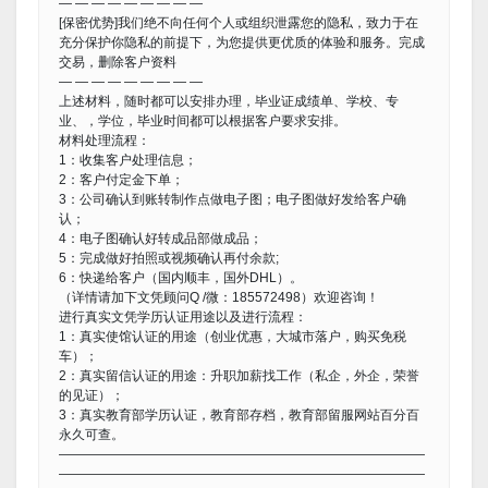
— — — — — — — — —
[保密优势]我们绝不向任何个人或组织泄露您的隐私，致力于在
充分保护你隐私的前提下，为您提供更优质的体验和服务。完成
交易，删除客户资料
— — — — — — — — —
上述材料，随时都可以安排办理，毕业证成绩单、学校、专
业、，学位，毕业时间都可以根据客户要求安排。
材料处理流程：
1：收集客户处理信息；
2：客户付定金下单；
3：公司确认到账转制作点做电子图；电子图做好发给客户确
认；
4：电子图确认好转成品部做成品；
5：完成做好拍照或视频确认再付余款;
6：快递给客户（国内顺丰，国外DHL）。
（详情请加下文凭顾问Q /微：185572498）欢迎咨询！
进行真实文凭学历认证用途以及进行流程：
1：真实使馆认证的用途（创业优惠，大城市落户，购买免税
车）；
2：真实留信认证的用途：升职加薪找工作（私企，外企，荣誉
的见证）；
3：真实教育部学历认证，教育部存档，教育部留服网站百分百
永久可查。
————————————————————————————
————————————————————————————