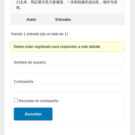
们走来，我赶紧示意大家撤退。一支刚组建的游击队，顿作鸟兽
散。
Autor
Entradas
Viendo 1 entrada (de un total de 1)
Debes estar registrado para responder a este debate.
Nombre de usuario:
Contraseña:
Recordar mi contraseña
Acceder