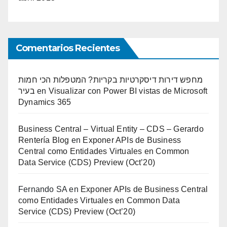
Comentarios Recientes
מחפש דירות דיסקרטיות בקריות? המטפלות הכי חמות
בעיר
en
Visualizar con Power BI vistas de Microsoft
Dynamics 365
Business Central – Virtual Entity – CDS – Gerardo
Rentería Blog
en
Exponer APIs de Business
Central como Entidades Virtuales en Common
Data Service (CDS) Preview (Oct’20)
Fernando SA
en
Exponer APIs de Business Central
como Entidades Virtuales en Common Data
Service (CDS) Preview (Oct’20)