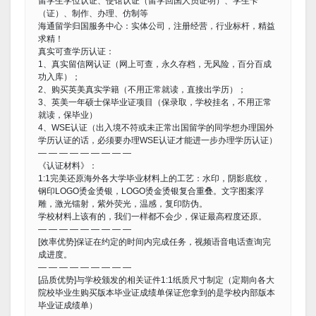
留学生学位认证、使馆认证（留学回国人员证明）、学生卡
（证）、制作、办理、仿制等
海通留学归国服务中心：实体公司，注册经营，行业标杆，精益
求精！
真实可查学历认证：
1、真实留信网认证（网上可查，永久存档，无风险，百分百成
功入库）；
2、购买英美真实学籍（不用正常就读，直接出学历）；
3、英美一年硕士保毕业证项目（保录取，学校挂名，不用正常
就读，保毕业）
4、WSE认证（出入境不符或未正常出国留学的同学想办理国外
学历认证的话，必须要办理WSE认证才能进一步办理学历认证）
— — — — — — — — —
《认证材料》：
1:1完美还原海外各大学毕业材料上的工艺：水印，阴影底纹，
钢印LOGO烫金烫银，LOGO烫金烫银复合重叠。文字图案浮
雕，激光镭射，紫外荧光，温感，复印防伪。
学校材料上该有的，我们一样都不会少，保证最高程度还原。
— — — — — — — — —
[效率优势]保证在约定的时间内完成任务，视频语音电话查询完
成进度。
— — — — — — — — —
[品质优势]与学校颁发的相关证件1:1纸质尺寸制定（定期向各大
院校毕业生购买版本毕业证成绩单保证您拿到的是学校内部版本
毕业证成绩单）