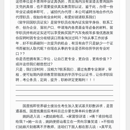
这些单位是不查询毕业证真伪的，而且海内没有渠道去查询国外
文凭的真假，也不需要提供真实教育部认证。鉴于此，办理一份
毕业证成绩单即可。。诚招代办代理：本公司诚聘当地合作代办
代理职员，假如你有业余时间，有爱好就请联系我们
《留学回国职员证实》是留学职员在海内证实留学身份、联系工
作、创办企业、落转户口、申请海内各类基金等必备的材料。留
学职员持有此证实还可以享受购买国产汽车免税等多项优惠政策
你应聘时因专业分歧错误口而备淘汰过吗？?你从事工作好多
年，好不轻易碰到一次提升的机会，有没有由于只是缺少一个证
书而被别人取代呢？你现在从事的专业是否和你所学的专业对
口？?
你是否想拥有第二学位，让自己更专业，更自信，更有价值？?
或许这些我们都曾想过?
只是，我们没时间，没精力?联系我们，通过免费专业测评，审
核，便可短期内获得教育部颁发的学历学位认证书，让你求职应
聘，考公务员，定岗，提升，职称评定更顺利！！！
————————————————————————————
————————————————————————————
————————————————————————————
————————————————————————————-
国度线即世界硕士接洽生考生加入复试基天职数诉求，是普
通基线。国度线囊括应考科目总分要乞降单科分数诉求
姚妈进入说：»虞姑娘电话。»家茵惊讶道：»咦？谁挂电话
给我？»她一出去，姚妈便搭讪着立在一旁向宗豫笑道：»不怪咱
们姑娘片刻都离不开教师。连咱们下面人都在那儿说：»真罕见