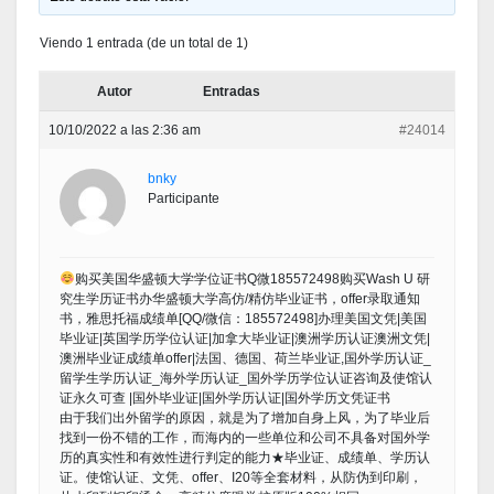
Viendo 1 entrada (de un total de 1)
Autor
Entradas
10/10/2022 a las 2:36 am
#24014
bnky
Participante
购买美国华盛顿大学学位证书Q微185572498购买Wash U 研
究生学历证书办华盛顿大学高仿/精仿毕业证书，offer录取通知
书，雅思托福成绩单[QQ/微信：185572498]办理美国文凭|美国
毕业证|英国学历学位认证|加拿大毕业证|澳洲学历认证澳洲文凭|
澳洲毕业证成绩单offer|法国、德国、荷兰毕业证,国外学历认证_
留学生学历认证_海外学历认证_国外学历学位认证咨询及使馆认
证永久可查 |国外毕业证|国外学历认证|国外学历文凭证书
由于我们出外留学的原因，就是为了增加自身上风，为了毕业后
找到一份不错的工作，而海内的一些单位和公司不具备对国外学
历的真实性和有效性进行判定的能力★毕业证、成绩单、学历认
证。使馆认证、文凭、offer、I20等全套材料，从防伪到印刷，