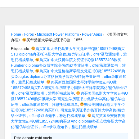
Home
›
Foros
›
Microsoft Power Platform
›
Power Apps
›
《美国假文凭
办理》
买华盛顿大学毕业证书Q微：1855
Etiquetado:
购买加拿大圣托马斯大学文凭证书Q微185572498购买
STU diploma办圣托马斯大学高仿/精仿毕业证书，offer录取通知书，雅
思托福成绩单
,
购买加拿大汉博学院文凭证书Q微185572498购买
Humber diploma办汉博学院高仿/精仿毕业证书，offer录取通知书，雅
思托福成绩单
,
购买加拿大道格拉斯学院文凭证书Q微185572498购
买Douglas diploma办道格拉斯学院高仿/精仿毕业证书，offer录取通知
书，雅思托福成绩单
,
购买新西兰国际太平洋学院学位证书Q微
185572498购买PIA 研究生学历证书办国际太平洋学院高仿/精仿毕业证
书，offer录取通知书，雅思托福成绩单
,
购买美国佩斯大学学位证书Q
微185572498购买佩斯大学 研究生学历证书办佩斯大学高仿/精仿毕业
证书，offer录取通知书，雅思托福成绩单
,
购买美国杨百翰大学学位
证书Q微185572498购买BYU 研究生学历证书办杨百翰大学高仿/精仿
毕业证书，offer录取通知书，雅思托福成绩单
,
购买英国圣安德鲁斯
大学文凭证书Q微185572498购买St And diploma办圣安德鲁斯大学高
仿/精仿毕业证书，offer录取通知书，雅思托福成绩单
Este debate está vacío.