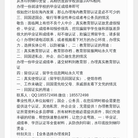
从水印到钢印烫金，高精仿度跟学校原版100%相同.
办理一份就读学校的毕业证成绩单即可
假如您计划在海内发展，那么办理海内教育部认证是必不可少的
三、回国进国企、银行等事业性单位或者考公务员的情况
敬告：面临网上有些不良个人中介，真实教育部认证故意虚假报
价，毕业证、成绩单却报价很高，挖坑骗留学学生做和原版差异
很大的毕业证和成绩单，却不做认证，欺骗泛博留学生，请多留
心！办理时请电话联系，或者视频看下对方的办公环境，办理实
力，选择实体公司，以防被骗！。二：教育部认证的用途：
三：真实教育部认证，教育部存档，教育部留服网站永久可查
二、回国进私企、外企、自己做生意的情况
办理一份毕业证成绩单，递交材料到教育部，办理真实教育部认
证
四：留信认证，留学生信息网站永久可查
二：真实使馆认证（留学职员回国证实），使馆存档
一、工作未确定，回国需先给父母、亲戚朋友看下文凭的情况
一：回国证实的用途：
联系人：QQ:185572498.微信：185572498
事业性用人单位如银行，国企，公务员，在您应聘时都会需要您
提供这个认证。其他私营、外企企业，无需提供！办理教育部认
证所需资料众多且啰嗦，所有材料您都必需提供原件，我们凭借
丰硕的经验，帮您快速整合材料，让您少走弯路。一：毕业证、
成绩单、学历认证等全套材料，从防伪到印刷，水印底纹到钢印
烫金，
特别关注：【业务选择办理准则】