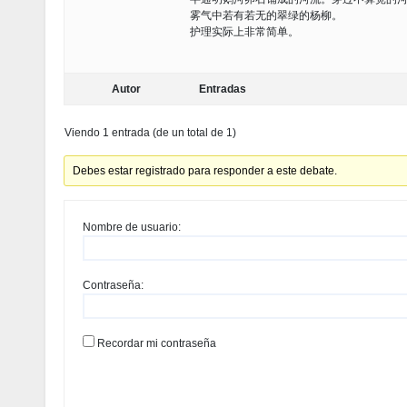
雾气中若有若无的翠绿的杨柳。
护理实际上非常简单。
Autor
Entradas
Viendo 1 entrada (de un total de 1)
Debes estar registrado para responder a este debate.
Nombre de usuario:
Contraseña:
Recordar mi contraseña