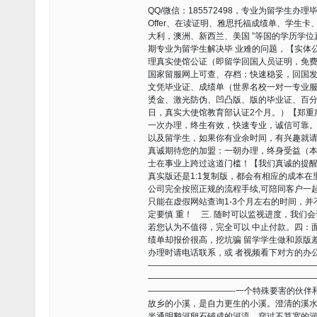
QQ/微信：185572498，专业为留学生
Offer、在读证明、雅思托福成绩单、学生
大利，澳洲、新西兰、美国 ”等国的学历学
期专业为留学生解决毕 业难的问题，【实体公司，值
理真实使馆公证（即留学回国人员证明，免费
国家留服网上可查、存档；快速稳妥，回国发
文凭毕业证、成绩单（世界名校一对一专业服
烫金、激光防伪、凹凸版、版的毕业证、百分
日，真实大使馆教育部认证2个月。）【郑重
一次办理，终生有效，快速专业，诚信可靠
以及留学生，如果你有业余时间，有兴趣就请 联系
真诚期待您的加盟：一朝办理，终身受益（本
士在事业上跨过这道门槛！【我们真诚的提醒
真实版还是1:1复制版，都会有相应的成本在
公司完全按照正规的流程手续,可陪同客户一
只能在虚假网站查询1-3个月左右的时间，
定要慎 重！ 三. 随时可以监视进度，我
若您认为不值得，完全可以 中止付款。四：
绩单却报价很高，挖坑骗 留学学生做和原版
办理时请电话联系，或 者视频看下对方的办
———————————————————
———————————————————
——————————-一个特殊要害的伙伴
故乡的小溪，是自力更生的小溪。澄清的溪
半通明鹅河卵石铺成的河流。穿过不算宽的