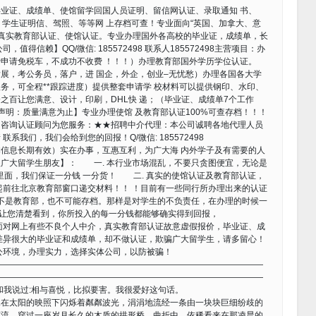
办理毕业证、成绩单、使馆留学回国人员证明、留信网认证、录取通知 书、
卡、学生证明信、驾照、等等网 上存档可查！专业面向“英国、加拿大、意
位真实教育部认证、使馆认证。专业办理国外各高校的毕业证，成绩单，长
得信赖】QQ/微信: 185572498 联系人185572498主营项目：办
申请免税车，不成功不收费 ！！！）办理教育部国外学历学位认证。
展，考公务员，落户，进 国企，外企，创业–无忧愁）办理各国各大学
务，可全程**跟踪进度）提供整套申请学 校材料可以提供钢印、水印、
之百让您满意、设计，印刷，DHL快 递；（毕业证、成绩单7个工作
声明：质量满意为止】专业办理使馆 及教育部认证100%可查存档！！！
。咨询认证顾问为您服务：★★招聘中介代理：本公司诚聘各地代理人员
我们，我们会给到您的回报！Q/微信: 185572498
信息长期有效）实在办事，互惠互利，为广大海 内外学子及有需要的人
广大留学生朋友】： 一. 本行业市场混乱，不要只贪图便宜，无论是
里面，我们保证一分钱 一分货！ 二. 真实的使馆认证及教育部认证，
起前往北京教育部窗口递交材料！！ ！目前有一些同行所办理出来的认证
并不是教育部，也不可能存档。那样是对学生的不负责任，在办理的时候一
们会让您清楚看到，你所投入的每一分钱都能够确实得到回报，
面对网上有些不良个人中介，真实教育部认证故意虚假报价，毕业证、成
差异很大的毕业证和成绩单，却不做认证，欺骗广大留学生，请多留心！
公环境，办理实力，选择实体公司，以防被骗！
————————————————————————————————
————————————————————————————————
和我说过:相与喜悦，比拟要害。我很爱好这句话。
水在太阳的映照下闪烁着粼粼波光，涓涓地流经一条由一块块巨细纷歧的
河流，穿过一座岁月长久的木质的拱形桥，曲折中，依稀看来在那凌晨的