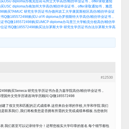
OSU diploma办俄克拉荷马州立大学高仿/精仿毕业证书，offer录取通知
买USC diploma办南加州大学高仿/精仿毕业证书，offer录取通知书，雅思
498购买TAMUC 研究生学历证书办德州农工大学康莫斯校区高仿/精仿毕业证
185572498购买U of R diploma办罗彻斯特大学高仿/精仿毕业证书，
Q微185572498购买UMCP diploma办马里兰大学帕克分校高仿/精仿毕
证书Q微185572498购买法尔茅斯大学 研究生学历证书办法尔茅斯大学高
#12530
2498购买Seneca 研究生学历证书办圣力嘉学院高仿/精仿毕业证书，
理国外文凭学历请咨询学历顾问 Q/微185572498
创建了假文凭和匹配的正式成绩单.这些来自全球的学校,大学和学院.我们
是联系我们 ,我们将检查您是否拥有所需的文凭或成绩单模板.当您收到
表.我们甚至可以记录转学分！还帮您核实大学印章的签名.每个细节都包