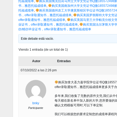
托福成绩单
,
购买美国俄克拉荷马州立大学文凭证书Q微185572498购买
书，雅思托福成绩单
,
购买美国南加州大学文凭证书Q微185572498购
托福成绩单
,
购买美国德州农工大学康莫斯校区学位证书Q微185572
书，offer录取通知书，雅思托福成绩单
,
购买美国罗彻斯特大学文凭证书Q微
offer录取通知书，雅思托福成绩单
,
购买美国马里兰大学帕克分校文凭证书
业证书，offer录取通知书，雅思托福成绩单
,
购买英国法尔茅斯大学学位
仿/精仿毕业证书，offer录取通知书，雅思托福成绩单
Este debate está vacío.
Viendo 1 entrada (de un total de 1)
Autor
Entradas
07/10/2022 a las 2:26 pm
购买加拿大圣力嘉学院学位证书Q微18557
offer录取通知书，雅思托福成绩单更多关于办
多年来,我们收集了无数的原件文凭,我们从中
每天都在新名单中加入新的大学,您所要做的就
bnky
确认文档模板可用时,可以下单定制.
Participante
我们可以根据您的要求定制您的成绩单课程列