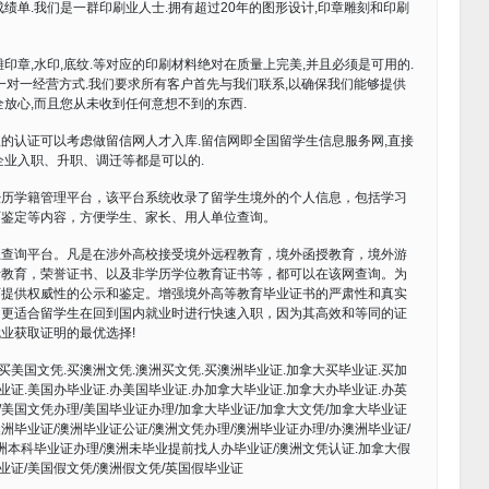
绩单.我们是一群印刷业人士.拥有超过20年的图形设计,印章雕刻和印刷
浮雕印章,水印,底纹.等对应的印刷材料绝对在质量上完美,并且必须是可用的.
们的一对一经营方式.我们要求所有客户首先与我们联系,以确保我们能够提供
放心,而且您从未收到任何意想不到的东西.
的认证可以考虑做留信网人才入库.留信网即全国留学生信息服务网,直接
企业入职、升职、调迁等都是可以的.
经历学籍管理平台，该平台系统收录了留学生境外的个人信息，包括学习
历鉴定等内容，方便学生、家长、用人单位查询。
上查询平台。凡是在涉外高校接受境外远程教育，境外函授教育，境外游
者教育，荣誉证书、以及非学历学位教育证书等，都可以在该网查询。为
可提供权威性的公示和鉴定。增强境外高等教育毕业证书的严肃性和真实
。更适合留学生在回到国内就业时进行快速入职，因为其高效和等同的证
业获取证明的最优选择!
买美国文凭.买澳洲文凭.澳洲买文凭.买澳洲毕业证.加拿大买毕业证.买加
业证.美国办毕业证.办美国毕业证.办加拿大毕业证.加拿大办毕业证.办英
/美国文凭办理/美国毕业证办理/加拿大毕业证/加拿大文凭/加拿大毕业证
澳洲毕业证/澳洲毕业证公证/澳洲文凭办理/澳洲毕业证办理/办澳洲毕业证/
洲本科毕业证办理/澳洲未毕业提前找人办毕业证/澳洲文凭认证.加拿大假
业证/美国假文凭/澳洲假文凭/英国假毕业证