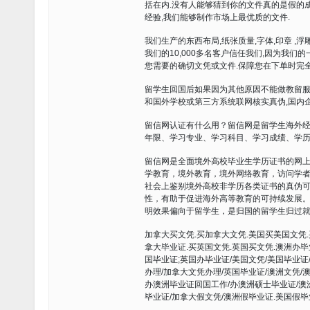
括在内.没有人能够猜到你的文件真的是假的成
经验,我们能够制作市场上最优质的文件.
我们生产的东西布局,纸张质量,字体,印章 ,
我们的10,000多名客户信任我们,因为我
您需要的确切文凭或文件.保障您在下单时完全
留学生回国后如果因为其他原因不能做教留服
和国外学校或第三方系统联网核实真伪,国内
留信网认证有什么用？留信网是留学生海外
年限、学习专业、学习科目、学习成绩、学
留信网是全面境外高校毕业生学历证书的网
学教育，境外教育，境外网络教育，访问学
社会上鉴别境外高校非学历各类证书的真伪
性，有助于促进海外高等教育的可持续发展
明效果偏向于留学生，是归国的留学生归过就
加拿大买文凭.买加拿大文凭.美国买美国文凭.
拿大毕业证.买英国文凭.英国买文凭.澳洲办毕
国毕业证;英国办毕业证/美国文凭/美国毕业证
办理/加拿大文凭办理/英国毕业证/澳洲文凭/
办澳洲毕业证回国工作/办澳洲硕士毕业证/澳
毕业证/加拿大假文凭/澳洲假毕业证.美国假毕