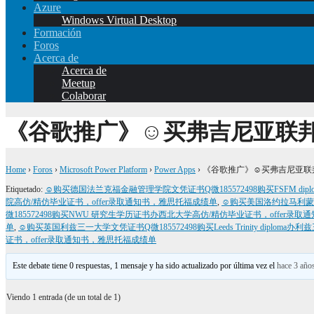
Azure
Windows Virtual Desktop
Formación
Foros
Acerca de
Acerca de
Meetup
Colaborar
《谷歌推广》☺买弗吉尼亚联邦
Home
›
Foros
›
Microsoft Power Platform
›
Power Apps
›
《谷歌推广》☺买弗吉尼亚联邦
Etiquetado:
☺购买德国法兰克福金融管理学院文凭证书Q微185572498购买FSFM d
院高仿/精仿毕业证书，offer录取通知书，雅思托福成绩单
,
☺购买美国洛约拉马利蒙特
微185572498购买NWU 研究生学历证书办西北大学高仿/精仿毕业证书，offer录
单
,
☺购买英国利兹三一大学文凭证书Q微185572498购买Leeds Trinity dipl
证书，offer录取通知书，雅思托福成绩单
Este debate tiene 0 respuestas, 1 mensaje y ha sido actualizado por última vez el
hace 3 año
Viendo 1 entrada (de un total de 1)