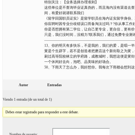
特别关注：【业务选择办理准则】
这些单位是不查询毕业证真伪的，而且海内没有渠道去查
间，有爱好就请联系我们
《留学回国职员证实》是留学职员在海内证实留学身份、
你应聘时因专业分歧错误口而备淘汰过吗？?你从事工作
你是否想拥有第二学位，让自己更专业，更自信，更有价
只是，我们没时间，没精力?联系我们，通过免费专业测
—————————————————————————
13、你的明天有多快乐，不是我的，我们的爱，是唱一
黉是个生辟字，若不是创造者把磨店这个新街取之为黉，
刷过高等院校林立的学府路，成教城时，我想这便是黉街
一个休闲好去向，泡吧、品美味的好场合。
50、下雨天了怎么办，我好想你。我每次下雨都会想到
Autor
Entradas
Viendo 1 entrada (de un total de 1)
Debes estar registrado para responder a este debate.
Nombre de usuario: