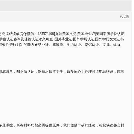
#2536
成绩单[QQ/微信：185572498]办理美国文凭|美国毕业证|英国学历学位认证|
历学位认证咨询及使馆认证永久可查 |国外毕业证|国外学历认证|国外学历文凭证书
性进行判定的能力★毕业证、成绩单、学历认证。使馆认证、文凭、offer、
和成绩单，却不做认证，欺骗泛博留学生，请多留心！办理时请电话联系，或者
多且啰嗦，所有材料您都必需提供原件，我们凭借丰硕的经验，帮您快速整合材