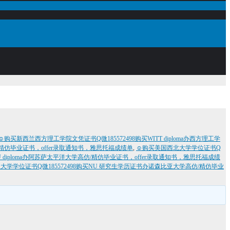
☺购买新西兰西方理工学院文凭证书Q微185572498购买WITT diploma办西方理工学
精仿毕业证书，offer录取通知书，雅思托福成绩单
,
☺购买美国西北大学学位证书Q
 diploma办阿苏萨太平洋大学高仿/精仿毕业证书，offer录取通知书，雅思托福成绩
学学位证书Q微185572498购买NU 研究生学历证书办诺森比亚大学高仿/精仿毕业