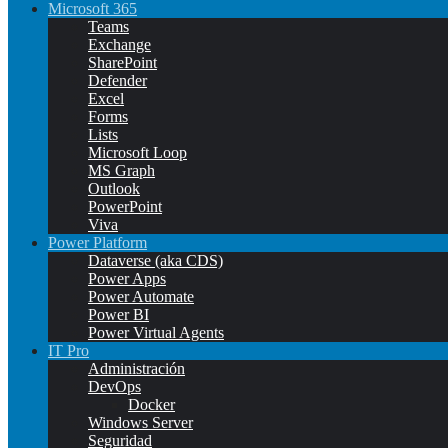
Microsoft 365
Teams
Exchange
SharePoint
Defender
Excel
Forms
Lists
Microsoft Loop
MS Graph
Outlook
PowerPoint
Viva
Power Platform
Dataverse (aka CDS)
Power Apps
Power Automate
Power BI
Power Virtual Agents
IT Pro
Administración
DevOps
Docker
Windows Server
Seguridad