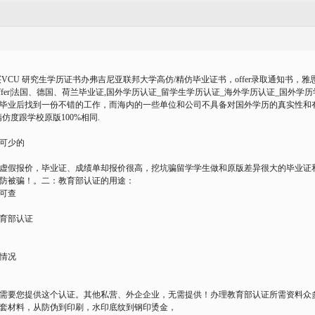
VCU 研究生学历证书办弗吉尼亚联邦大学高仿/精仿毕业证书，offer录取通知书，雅思托福
ffer|法国、德国、荷兰毕业证,国外学历认证_留学生学历认证_海外学历认证_国外学
毕业后找到一份不错的工作，而海内的一些单位和公司不具备对国外学历的真实性和有效
仿度跟学校原版100%相同.
可少的
虚假报价，毕业证、成绩单却报价很高，挖坑骗留学学生做和原版差异很大的毕业证
防被骗！。二：教育部认证的用途：
可查
育部认证
情况
需要您提供这个认证。其他私营、外企企业，无需提供！办理教育部认证所需资料众
套材料，从防伪到印刷，水印底纹到钢印烫金，