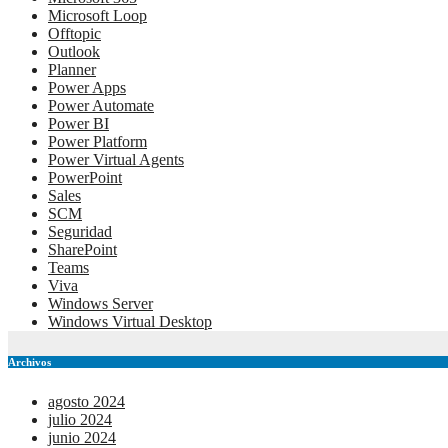
Microsoft Loop
Offtopic
Outlook
Planner
Power Apps
Power Automate
Power BI
Power Platform
Power Virtual Agents
PowerPoint
Sales
SCM
Seguridad
SharePoint
Teams
Viva
Windows Server
Windows Virtual Desktop
Archivos
agosto 2024
julio 2024
junio 2024