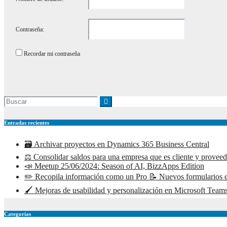
Contraseña:
Recordar mi contraseña
Entradas recientes
🗃️ Archivar proyectos en Dynamics 365 Business Central
⚖️ Consolidar saldos para una empresa que es cliente y prove
📣 Meetup 25/06/2024: Season of AI, BizzApps Edition
✏️ Recopila información como un Pro 📝 Nuevos formularios e
🖌️ Mejoras de usabilidad y personalización en Microsoft Teams
Categorías