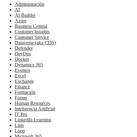
Administración
AI
AI Builder
Azure
Business Central
Customer Insights
Customer Service
Dataverse (aka CDS)
Defender
DevOps
Docker
Dynamics 365
Eventos
Excel
Exchange
Finance
Formación
Forms
Human Resources
Inteligencia Artificial
IT Pro
LinkedIn Learning
Lists
Loop
Microsoft 365