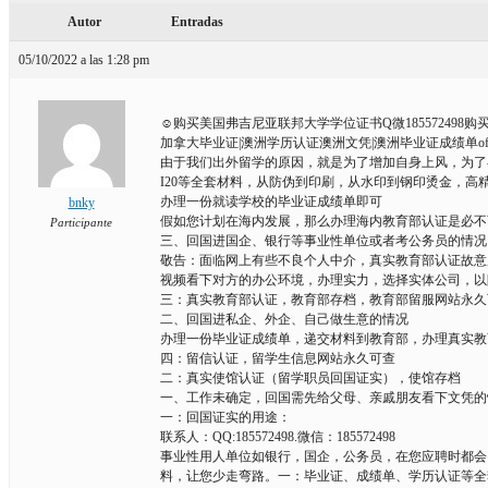
Autor
Entradas
05/10/2022 a las 1:28 pm
☺购买美国弗吉尼亚联邦大学学位证书Q微185572498购买
加拿大毕业证|澳洲学历认证澳洲文凭|澳洲毕业证成绩单o
由于我们出外留学的原因，就是为了增加自身上风，为了
I20等全套材料，从防伪到印刷，从水印到钢印烫金，高精
办理一份就读学校的毕业证成绩单即可
bnky
假如您计划在海内发展，那么办理海内教育部认证是必不
Participante
三、回国进国企、银行等事业性单位或者考公务员的情况
敬告：面临网上有些不良个人中介，真实教育部认证故意
视频看下对方的办公环境，办理实力，选择实体公司，以
三：真实教育部认证，教育部存档，教育部留服网站永久
二、回国进私企、外企、自己做生意的情况
办理一份毕业证成绩单，递交材料到教育部，办理真实教
四：留信认证，留学生信息网站永久可查
二：真实使馆认证（留学职员回国证实），使馆存档
一、工作未确定，回国需先给父母、亲戚朋友看下文凭的
一：回国证实的用途：
联系人：QQ:185572498.微信：185572498
事业性用人单位如银行，国企，公务员，在您应聘时都会
料，让您少走弯路。一：毕业证、成绩单、学历认证等全