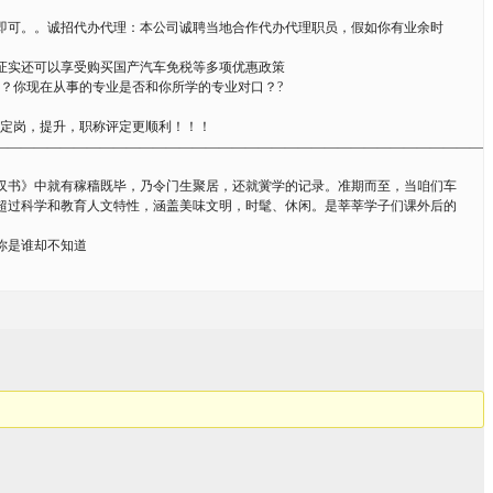
即可。。诚招代办代理：本公司诚聘当地合作代办代理职员，假如你有业余时
证实还可以享受购买国产汽车免税等多项优惠政策
？你现在从事的专业是否和你所学的专业对口？?
，定岗，提升，职称评定更顺利！！！
——————————————————————————————————————
汉书》中就有稼穑既毕，乃令门生聚居，还就黉学的记录。准期而至，当咱们车
超过科学和教育人文特性，涵盖美味文明，时髦、休闲。是莘莘学子们课外后的
你是谁却不知道