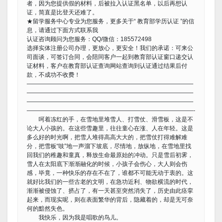
者，因为您提供假的材料，后被拉入认证黑名单，以后再想认
证，简直是比登天还难了。
★留学服务中心专业为您服务，更多关于“ 教育部学历认证 ”的信
息，请通过下面方式联系我
认证咨询顾问为您服务：QQ/微信：185572498
选择实体注册公司办理，更放心，更安全！我们的承诺：可来公
司面谈，可签订合同，会陪同客户一起到教育部认证窗口递交认
证材料，客户在教育部认证查询网站查询到认证通过结果后付
款，不成功不收费！
————————————————————————————
————————————————————————————
————————————————————————————
————————————————————————————-
呵着冻红的手，在雪地里堆雪人、打雪仗、滑雪板，这是不
论大人小孩的。在这些雪趣里，往往童心在涨、人在年轻。这是
多么好的时光啊，把雪人堆得高高大大的，把雪仗打得难解难
分，把雪板“吱”地一声溜下坡底，尽情地，放纵地，在雪地里找
回我们的稚趣和童真，释放生命最原始的冲动。只是雪后初霁，
雪人在太阳底下渐渐融化的时候，小孩子会伤心，大人则会伤
感，毕竟，一种快乐的存在不在了，谁都不可能无动于衷的。这
就好比我们的一些古老的文明，在急功近利、物欲横流的时代，
渐渐被侵蚀了、挤占了，有一天甚至突然消失了，历史由此痉挛
起来，而现实呢，则在表面繁华的背后，隐藏着的，却是无可奈
何的黯然失色。
我快乐，因为我是唱歌的鸟儿。