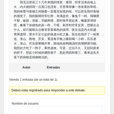
我无法形容三十几年来我的情形：瘦弱，经常没来由地上
火，内火烧得我一点胃口也没有，舌苔厚得像一张发黄的草纸，
我的味蕾与食物之间隔着一层毫无知觉的纸，可以想见我对食物
的感觉了。我的眼睛经常红肿，布满血丝，像兔子一样。我嘴唇
干裂，破损，溃疡，牙龈肿痛，那时候早晨起来，喉咙里堵得
慌，像塞了块烧热的炭一样，干呕、刷牙时经常反胃，想呕出点
什么，却只能呕出点喉管里黄褐色的痰滞。医生说是内火炽盛，
胃脾虚弱，肾水不足引起的体虚火旺之象。医生给我开了一味黄
连、淮山、熟地、芡实，黄连每天晚上睡前喝一小杯，压压虚
火，淮山、芡实煲粥喝开胃，熟地炖老鸭喝汤吃肉增脾肾功能。
我照此方吃了一阵子，果然凑效。可是，过后不久，又回到原来
的样子。想起小时候的煨阳雀子，想起周四和黄三，看来这先天
落下的病根是很难根治的。
Autor
Entradas
Viendo 1 entrada (de un total de 1)
Debes estar registrado para responder a este debate.
Nombre de usuario: