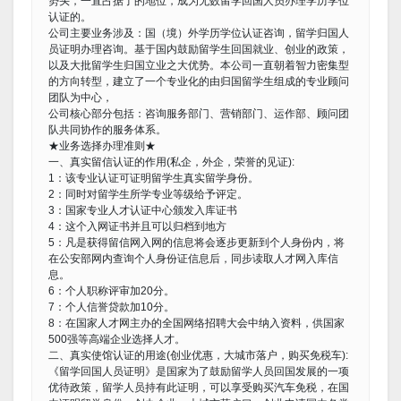
势头，一直占据了的地位，成为无数留学回国人员办理学历学位
认证的。
公司主要业务涉及：国（境）外学历学位认证咨询，留学归国人
员证明办理咨询。基于国内鼓励留学生回国就业、创业的政策，
以及大批留学生归国立业之大优势。本公司一直朝着智力密集型
的方向转型，建立了一个专业化的由归国留学生组成的专业顾问
团队为中心，
公司核心部分包括：咨询服务部门、营销部门、运作部、顾问团
队共同协作的服务体系。
★业务选择办理准则★
一、真实留信认证的作用(私企，外企，荣誉的见证):
1：该专业认证可证明留学生真实留学身份。
2：同时对留学生所学专业等级给予评定。
3：国家专业人才认证中心颁发入库证书
4：这个入网证书并且可以归档到地方
5：凡是获得留信网入网的信息将会逐步更新到个人身份内，将
在公安部网内查询个人身份证信息后，同步读取人才网入库信
息。
6：个人职称评审加20分。
7：个人信誉贷款加10分。
8：在国家人才网主办的全国网络招聘大会中纳入资料，供国家
500强等高端企业选择人才。
二、真实使馆认证的用途(创业优惠，大城市落户，购买免税车):
《留学回国人员证明》是国家为了鼓励留学人员回国发展的一项
优待政策，留学人员持有此证明，可以享受购买汽车免税，在国