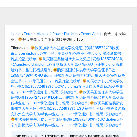
Home
›
Foros
›
Microsoft Power Platform
›
Power Apps
›
伪造加拿大毕
业证
买天主教大学毕业证成绩单Q微：185
Etiquetado:
购买加拿大布兰登大学文凭证书Q微185572498购买
Brandon diploma办布兰登大学高仿/精仿毕业证书，offer录取通知书，
雅思托福成绩单
,
购买德国奥格斯堡大学文凭证书Q微185572498购
买Augsburg U diploma办奥格斯堡大学高仿/精仿毕业证书，offer录取
通知书，雅思托福成绩单
,
购买德国柏林洪堡大学学位证书Q微
185572498购买HU Berlin 研究生学历证书办柏林洪堡大学高仿/精仿毕
业证书，offer录取通知书，雅思托福成绩单
,
购买澳洲卧龙岗大学文
凭证书Q微185572498购买UOW diploma办卧龙岗大学高仿/精仿毕业
证书，offer录取通知书，雅思托福成绩单
,
购买美国德保罗大学学位
证书Q微185572498购买DePaul 研究生学历证书办德保罗大学高仿/精
仿毕业证书，offer录取通知书，雅思托福成绩单
,
购买美国路易斯安
那州立大学学位证书Q微185572498购买LSU 研究生学历证书办路易斯
安那州立大学高仿/精仿毕业证书，offer录取通知书，雅思托福成绩单
,
购买美国辛辛那提大学文凭证书Q微185572498购买UC diploma办
辛辛那提大学高仿/精仿毕业证书，offer录取通知书，雅思托福成绩单
Este debate tiene 0 respuestas, 1 mensaje y ha sido actualizado