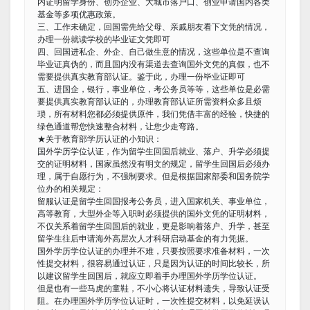
内证明留学身份、创办企业、大城市落户口、创业申请国内各类
基金等多项优惠政策。
三、工作未确定，回国需先给父母、亲戚朋友看下文凭的情况，
办理一份就读学校的毕业证文凭即可
四、回国进私企、外企、自己做生意的情况，这些单位是不查询
毕业证真伪的，而且国内没有渠道去查询国外文凭的真假，也不
需要提供真实教育部认证。鉴于此，办理一份毕业证即可
五、进国企，银行，事业单位，考公务员等等，这些单位是必需
要提供真实教育部认证的，办理教育部认证所需资料众多且烦
琐，所有材料您都必须提供原件，我们凭借丰富的经验，快捷的
绿色通道帮您快速整合材料，让您少走弯路。
★关于教育部学历认证的小知识：
国外学历学位认证，作为留学生回国后就业、落户、升学必须提
交的证明材料，国家虽然没有明文的规定，留学生回国后必须办
理，属于自愿行为，不强制要求。但是根据国家部委和国务院学
位办的相关规定：
留服认证是留学生回国报考公务员，进入国家机关、事业单位，
高等教育，大型外企等入职时必须提供的国外文凭的证明材料，
不仅关系着留学生回国后的就业，更是影响着落户、升学，甚至
留学生往后申请海外高层次人才科研启动基金的有力凭据。
国外学历学位认证的办理并不难，只要按照要求准备材料，一次
性提交材料，很容易通过认证，只是因为认证的时间比较长，所
以建议留学生回国后，就应立即着手办理国外学历学位认证。
但是也有一些马虎的童鞋，不小心将认证材料遗失，导致认证受
阻。在办理国外学历学位认证时，一次性提交材料，以免延误认