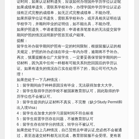
证时间，如果认证材料遗失，应该如何办理国外学历学位认证呢
如果成绩单遗失，需联系学校补办，办理学国外学历学位认证必
须有正式完整的成绩单，如无正式完整成绩单，不能办理。
如果所获学位证书遗失，需联系学校补办，或开具相关证明在该
学校学习，并顺利毕业的证明信，如不能出具，不能办理。
如果护照遗失，申请者需提供：申请者亲笔签名的无法提交留学
期间护照的情况说明新护照首页或户籍簿。
提醒：
留学生补办留学期间护照有一定的时间限制，根据留服认证的相
关规定，护照的补办必须在毕业一年内办理，逾期将不予补办。
再次，慎重提醒各位广大留学生，一定要妥善保管留学期间的一
切材料，因为其中任何一样都有可能关系到您回国后的学历认
证。如果有遗失的情况自己实在处理不了的，我公司可代为办
理！
如果您处于一下几种情况：
1：留学期间由于种种原因没有毕业，无法获得加拿大大学。
2：留学生取得学历的学校不被国家教育部认可，因此取得的学
历学位也不会被认可。
3：留学生提供的认证材料不真实，不完整（缺少Study Permit和
出入境Visa）
4：留学生在加拿大的学习居留时间不符合标准
5：留学生前置学历存在问题，不被教育部认可
6：留学生存在转学分的情况，转学分不被认可。
如果您处于以上几种情况，自己贸然去申请认证,您必然不会被通
过，甚至连递交材料都无法完成，教育部留服不会受理。更有甚