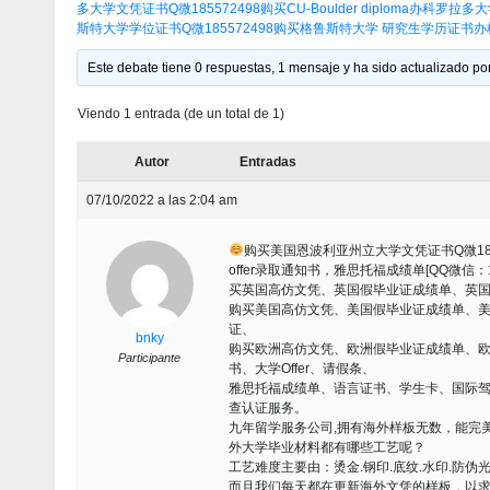
多大学文凭证书Q微185572498购买CU-Boulder diploma办科
斯特大学学位证书Q微185572498购买格鲁斯特大学 研究生学历证书
Este debate tiene 0 respuestas, 1 mensaje y ha sido actualizado por
Viendo 1 entrada (de un total de 1)
Autor
Entradas
07/10/2022 a las 2:04 am
购买美国恩波利亚州立大学文凭证书Q微1855
offer录取通知书，雅思托福成绩单[QQ微信
买英国高仿文凭、英国假毕业证成绩单、英
购买美国高仿文凭、美国假毕业证成绩单、
证、
bnky
购买欧洲高仿文凭、欧洲假毕业证成绩单、欧
Participante
书、大学Offer、请假条、
雅思托福成绩单、语言证书、学生卡、国际
查认证服务。
九年留学服务公司,拥有海外样板无数，能完美1:1还
外大学毕业材料都有哪些工艺呢？
工艺难度主要由：烫金.钢印.底纹.水印.防伪
而且我们每天都在更新海外文凭的样板，以