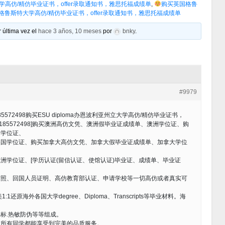
罗拉多大学高仿/精仿毕业证书，offer录取通知书，雅思托福成绩单
,
购买英国格鲁
办格鲁斯特大学高仿/精仿毕业证书，offer录取通知书，雅思托福成绩单
 última vez el
hace 3 años, 10 meses
por
bnky
.
#9979
72498购买ESU diploma办恩波利亚州立大学高仿/精仿毕业证书，
：185572498]购买澳洲高仿文凭、澳洲假毕业证成绩单、澳洲学位证、购
国学位证、
美国学位证、购买加拿大高仿文凭、加拿大假毕业证成绩单、加拿大学位
洲学位证、[学历认证(留信认证、使馆认证)毕业证、成绩单、毕业证
驾照、回国人员证明、高仿教育部认证、申请学校等一切高仿或者真实可
原海外各国大学degree、Diploma、Transcripts等毕业材料。海
光标.热敏防伪等等组成。
求所有同学都能享受到完美的品质服务。