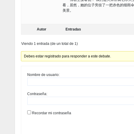
看，居然，她的位子旁挂了一把赤色的细雨
美景。
Autor
Entradas
Viendo 1 entrada (de un total de 1)
Debes estar registrado para responder a este debate.
Nombre de usuario:
Contraseña:
Recordar mi contraseña