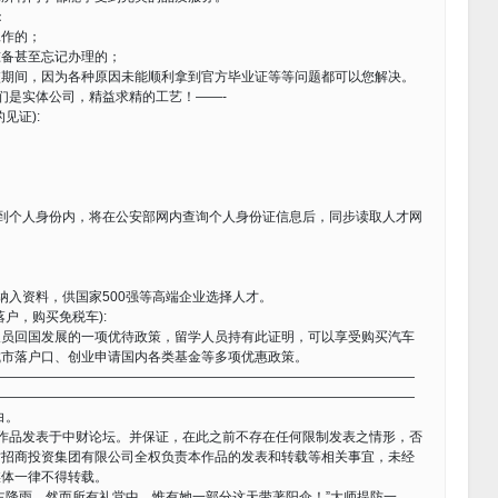
：
工作的；
准备甚至忘记办理的；
校期间，因为各种原因未能顺利拿到官方毕业证等等问题都可以您解决。
们是实体公司，精益求精的工艺！——-
见证):
到个人身份内，将在公安部网内查询个人身份证信息后，同步读取人才网
纳入资料，供国家500强等高端企业选择人才。
户，购买免税车):
人员回国发展的一项优待政策，留学人员持有此证明，可以享受购买汽车
城市落户口、创业申请国内各类基金等多项优惠政策。
————————————————————————————————
————————————————————————————————
白。
作品发表于中财论坛。并保证，在此之前不存在任何限制发表之情形，否
财招商投资集团有限公司全权负责本作品的发表和转载等相关事宜，未经
媒体一律不得转载。
降雨，然而所有礼堂中，惟有她一部分这天带著阳伞！”大师提防一