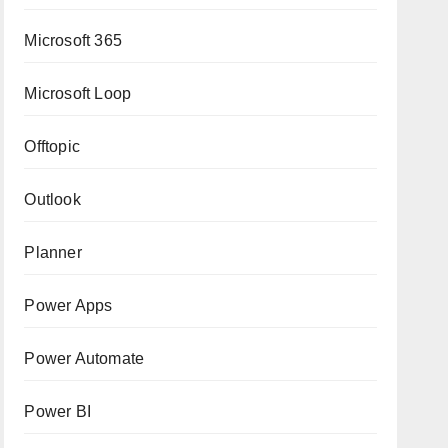
Microsoft 365
Microsoft Loop
Offtopic
Outlook
Planner
Power Apps
Power Automate
Power BI