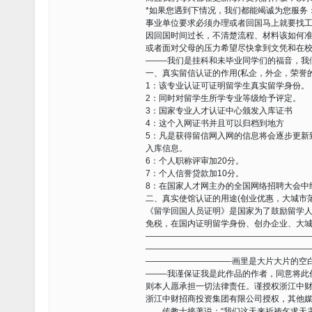
*如果您遇到下情况，我们都能竭诚为您服务
事业单位要求必须办理或者回国马上就要找
因回国时间过长，不清楚流程、材料该如何
或者面对父母的压力希望尽快拿到文凭和在
——–我们是挂科和未毕业同学们的福音，我
一、真实留信认证的作用(私企，外企，荣誉的
1：该专业认证可证明留学生真实留学身份。
2：同时对留学生所学专业等级给予评定。
3：国家专业人才认证中心颁发入库证书
4：这个入网证书并且可以归档到地方
5：凡是获得留信网入网的信息将会逐步更新
入库信息。
6：个人职称评审加20分。
7：个人信誉贷款加10分。
8：在国家人才网主办的全国网络招聘大会中
二、真实使馆认证的用途(创业优惠，大城市落
《留学回国人员证明》是国家为了鼓励留学
免税，在国内证明留学身份、创办企业、大
———————————————————
———————————————————
——————————-画里是大片大片的空
——–我谨保证我是此作品的作者，同意将此
则本人愿承担一切法律责任。谨授权浙江中
浙江中财招商投资集团有限公司授权，其他
传教士接著说：“我们这天来祈祷乞求天主