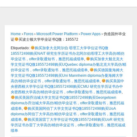
Home
›
Foros
›
Microsoft Power Platform
›
Power Apps
›
伪造国外毕业
证
买波士顿大学毕业证书Q微：185572
Etiquetado:
购买加拿大北阿尔伯 塔理工大学学位证书Q微
185572498购买NAIT 研究生学历证书办北阿尔伯塔理工大学高仿/精仿
毕业证书，offer录取通知书，雅思托福成绩单
,
购买加拿大魁北克大
学文凭证书Q微185572498购买UQuebec diploma办魁北克大学高仿/精
仿毕业证书，offer录取通知书，雅思托福成绩单
,
购买德国曼海姆大
学文凭证书Q微185572498购买Uni Mannheim diploma办曼海姆大学
高仿/精仿毕业证书，offer录取通知书，雅思托福成绩单
,
购买美国中
央密西根大学学位证书Q微185572498购买CMU 研究生学历证书办中
央密西根大学高仿/精仿毕业证书，offer录取通知书，雅思托福成绩单
,
购买美国乔治城大学文凭证书Q微185572498购买Georgetown
diploma办乔治城大学高仿/精仿毕业证书，offer录取通知书，雅思托福
成绩单
,
购买英国阿伯丁大学文凭证书Q微185572498购买UoA
diploma办阿伯丁大学高仿/精仿毕业证书，offer录取通知书，雅思托福
成绩单
,
购买英国雷丁大学学位证书Q微185572498购买UoR 研究生
学历证书办雷丁大学高仿/精仿毕业证书，offer录取通知书，雅思托福成
绩单