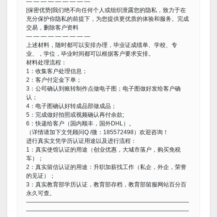
— — — — — — — — —
[保密优势]我们绝不向任何个人或组织泄露您的隐私，致力于在
充分保护你隐私的前提下，为您提供更优质的体验和服务。完成
交易，删除客户资料
— — — — — — — — —
上述材料，随时都可以安排办理，毕业证成绩单、学校、专
业、，学位，毕业时间都可以根据客户要求安排。
材料处理流程：
1：收集客户处理信息；
2：客户付定金下单；
3：公司确认到账转制作点做电子图；电子图做好发给客户确
认；
4：电子图确认好转成品部做成品；
5：完成做好拍照或视频确认再付余款;
6：快递给客户（国内顺丰，国外DHL）。
（详情请加下文凭顾问Q /微：185572498）欢迎咨询！
进行真实文凭学历认证用途以及进行流程：
1：真实使馆认证的用途（创业优惠，大城市落户，购买免税
车）；
2：真实留信认证的用途：升职加薪找工作（私企，外企，荣誉
的见证）；
3：真实教育部学历认证，教育部存档，教育部留服网站百分百
永久可查。
————————————————————————————
————————————————————————————