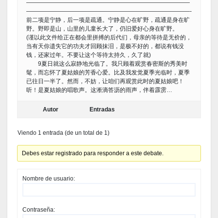
————————————————————————————
————————————————————————————-
前二项是宁静，后一项是疏通。宁静是心在旷野，疏通是身在旷
野。野即是山，山里的儿童长大了，仍旧爱好心身在旷野。
(谨以此文件给正在都会里拼搏的后代们，母亲的等待是无价的，
当有天你遗失它的功夫才回顾抹泪，是极不好的，都说有钱没
钱，还家过年。不要让这个等待太持久，久了就)
9夏日就这么寂静地光临了。我只顾着观赏春密斯的秀美时
髦，而忘怀了夏姑娘的芳香心爱。比及我发觉夏季光临时，夏季
已往日一半了。然而，不妨，让咱们再观赏此时的夏姑娘吧！
听！是夏姑娘的唱歌声。这淅滴答沥的雨声，伴着霹雳…
Autor
Entradas
Viendo 1 entrada (de un total de 1)
Debes estar registrado para responder a este debate.
Nombre de usuario:
Contraseña: