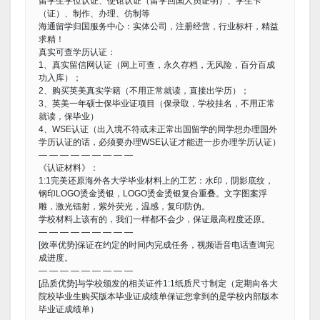
留学生学位认证、使馆认证（留学回国人员证明）、学生卡
（证）、制作、办理、仿制等
海通留学归国服务中心：实体公司，注册经营，行业标杆，精益
求精！
真实可查学历认证：
1、真实留信网认证（网上可查，永久存档，无风险，百分百成
功入库）；
2、购买英美真实学籍（不用正常就读，直接出学历）；
3、英美一年硕士保毕业证项目（保录取，学校挂名，不用正常
就读，保毕业）
4、WSE认证（出入境不符或未正常出国留学的同学想办理国外
学历认证的话，必须要办理WSE认证才能进一步办理学历认证）
— — — — — — — — —
《认证材料》：
1:1完美还原海外各大学毕业材料上的工艺：水印，阴影底纹，
钢印LOGO烫金烫银，LOGO烫金烫银复合重叠。文字图案浮
雕，激光镭射，紫外荧光，温感，复印防伪。
学校材料上该有的，我们一样都不会少，保证最高程度还原。
— — — — — — — — —
[效率优势]保证在约定的时间内完成任务，视频语音电话查询完
成进度。
— — — — — — — — —
[品质优势]与学校颁发的相关证件1:1纸质尺寸制定（定期向各大
院校毕业生购买版本毕业证成绩单保证您拿到的是学校内部版本
毕业证成绩单）