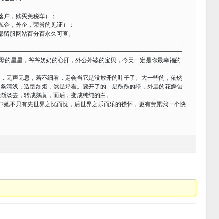
落户，购买免税车）；
私企，外企，荣誉的见证）；
部留服网站百分百永久可查。
————————————————————————————————
————————————————————————————————
，父母的星星，爷爷奶奶的心肝，外公外婆的宝贝，今天一定是你最幸福的
无声无息，若不细看，定会当它是没放开的叶子了。大一些的，依然
线条清浅，造型如炬，煞是好看。要开了的，是鼓鼓的绿，外层的花瓣包
渐渐淡去，转成鹅黄，而后，变成纯纯的白。
?她不只有先世界之忧而忧，后世界之乐而乐的襟怀，更有劳累我一个快