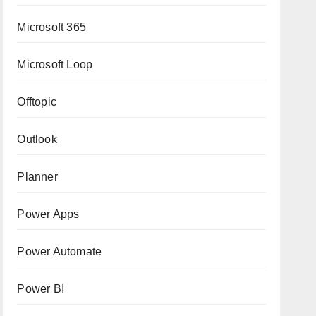
Microsoft 365
Microsoft Loop
Offtopic
Outlook
Planner
Power Apps
Power Automate
Power BI