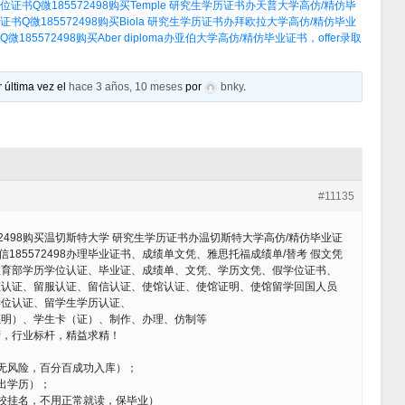
证书Q微185572498购买Temple 研究生学历证书办天普大学高仿/精仿毕
Q微185572498购买Biola 研究生学历证书办拜欧拉大学高仿/精仿毕业
85572498购买Aber diploma办亚伯大学高仿/精仿毕业证书，offer录取
 última vez el
hace 3 años, 10 meses
por
bnky
.
#11135
2498购买温切斯特大学 研究生学历证书办温切斯特大学高仿/精仿毕业证
微信185572498办理毕业证书、成绩单文凭、雅思托福成绩单/替考 假文凭
教育部学历学位认证、毕业证、成绩单、文凭、学历文凭、假学位证书、
证认证、留服认证、留信认证、使馆认证、使馆证明、使馆留学回国人员
学位认证、留学生学历认证、
证明）、学生卡（证）、制作、办理、仿制等
营，行业标杆，精益求精！
无风险，百分百成功入库）；
出学历）；
校挂名，不用正常就读，保毕业）