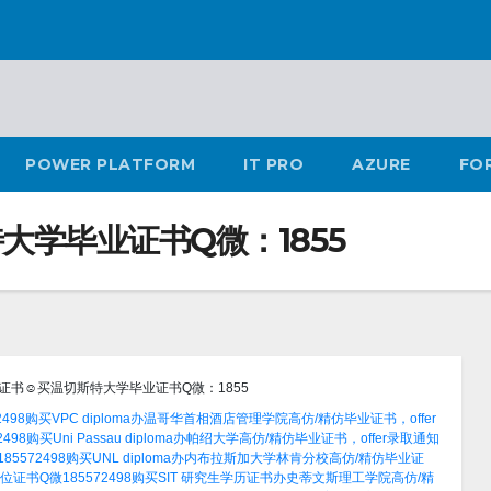
POWER PLATFORM
IT PRO
AZURE
FO
学毕业证书Q微：1855
证书☺买温切斯特大学毕业证书Q微：1855
8购买VPC diploma办温哥华首相酒店管理学院高仿/精仿毕业证书，offer
8购买Uni Passau diploma办帕绍大学高仿/精仿毕业证书，offer录取通知
572498购买UNL diploma办内布拉斯加大学林肯分校高仿/精仿毕业证
书Q微185572498购买SIT 研究生学历证书办史蒂文斯理工学院高仿/精