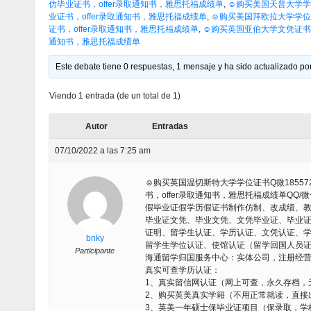
仿毕业证书，offer录取通知书，雅思托福成绩单
,
☺购买美国天普大学学位
业证书，offer录取通知书，雅思托福成绩单
,
☺购买美国拜欧拉大学学位证书
证书，offer录取通知书，雅思托福成绩单
,
☺购买英国亚伯大学文凭证书Q微1
通知书，雅思托福成绩单
Este debate tiene 0 respuestas, 1 mensaje y ha sido actualizado por
Viendo 1 entrada (de un total de 1)
Autor
Entradas
07/10/2022 a las 7:25 am
☺购买英国温切斯特大学学位证书Q微18557
书，offer录取通知书，雅思托福成绩单QQ/
假毕业证假学历假证书制作仿制、改成绩、
毕业证文凭、毕业文凭、文凭毕业证、毕业
证明、留学生认证、学历认证、文凭认证、
bnky
留学生学位认证、使馆认证（留学回国人员
Participante
海通留学归国服务中心：实体公司，注册经
真实可查学历认证：
1、真实留信网认证（网上可查，永久存档，
2、购买英美真实学籍（不用正常就读，直接
3、英美一年硕士保毕业证项目（保录取，学