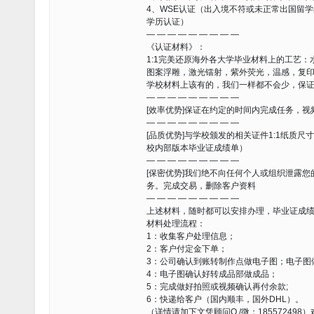
4、WSE认证（出入境不符或未正常出国留
学历认证）
— — — — — — — — —
《认证材料》：
1:1完美还原海外各大学毕业材料上的工艺：
图案浮雕，激光镭射，紫外荧光，温感，复
学校材料上该有的，我们一样都不会少，保
— — — — — — — — —
[效率优势]保证在约定的时间内完成任务，
— — — — — — — — —
[品质优势]与学校颁发的相关证件1:1纸质
校内部版本毕业证成绩单）
— — — — — — — — —
[保密优势]我们绝不向任何个人或组织泄露
务。完成交易，删除客户资料
— — — — — — — — —
上述材料，随时都可以安排办理，毕业证成
材料处理流程：
1：收集客户处理信息；
2：客户付定金下单；
3：公司确认到账转制作点做电子图；电子图
4：电子图确认好转成品部做成品；
5：完成做好拍照或视频确认再付余款;
6：快递给客户（国内顺丰，国外DHL）。
（详情请加下文凭顾问Q /微：185572498