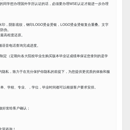
学的同学想办理国外学历认证的话，必须要办理WSE认证才能进一步办理
水印，阴影底纹，钢印LOGO烫金烫银，LOGO烫金烫银复合重叠。文字
印防伪。
证最高程度还原。
视频语音电话查询完成进度。
尺寸制定（定期向各大院校毕业生购买版本毕业证成绩单保证您拿到的是学
您的隐私，致力于在充分保护你隐私的前提下，为您提供更优质的体验和服
绩单、学校、专业、，学位，毕业时间都可以根据客户要求安排。
做好发给客户确认；
）欢迎咨询！