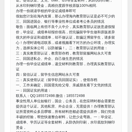
证。使馆认证、文凭、offer、I20等全套材料，从防伪到印刷，
从水印到钢印烫金，高精仿度跟学校原版100%相同.
办理一份就读学校的毕业证成绩单即可
假如您计划在海内发展，那么办理海内教育部认证是必不可少的
三、回国进国企、银行等事业性单位或者考公务员的情况
敬告：面临网上有些不良个人中介，真实教育部认证故意虚假报
价，毕业证、成绩单却报价很高，挖坑骗留学学生做和原版差异
很大的毕业证和成绩单，却不做认证，欺骗泛博留学生，请多留
心！办理时请电话联系，或者视频看下对方的办公环境，办理实
力，选择实体公司，以防被骗！。二：教育部认证的用途：
三：真实教育部认证，教育部存档，教育部留服网站永久可查
二、回国进私企、外企、自己做生意的情况
办理一份毕业证成绩单，递交材料到教育部，办理真实教育部认
证
四：留信认证，留学生信息网站永久可查
二：真实使馆认证（留学职员回国证实），使馆存档
一、工作未确定，回国需先给父母、亲戚朋友看下文凭的情况
一：回国证实的用途：
联系人：QQ:185572498.微信：185572498
事业性用人单位如银行，国企，公务员，在您应聘时都会需要您
提供这个认证。其他私营、外企企业，无需提供！办理教育部认
证所需资料众多且啰嗦，所有材料您都必需提供原件，我们凭借
丰硕的经验，帮您快速整合材料，让您少走弯路。一：毕业证、
成绩单、学历认证等全套材料，从防伪到印刷，水印底纹到钢印
烫金，