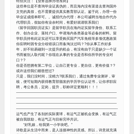
特别关注：【业务选择办理准则】
这些单位是不查询毕业证真伪的，而且海内没有渠道去查询国外
文凭的真假，也不需要提供真实教育部认证。鉴于此，办理一份
毕业证成绩单即可。。诚招代办代理：本公司诚聘当地合作代办
代理职员，假如你有业余时间，有爱好就请联系我们
《留学回国职员证实》是留学职员在海内证实留学身份、联系工
作、创办企业、落转户口、申请海内各类基金等必备的材料。留
学职员持有此证实还可以享受购买国产汽车免税等多项优惠政策
你应聘时因专业分歧错误口而备淘汰过吗？?你从事工作好多
年，好不轻易碰到一次提升的机会，有没有由于只是缺少一个证
书而被别人取代呢？你现在从事的专业是否和你所学的专业对
口？?
你是否想拥有第二学位，让自己更专业，更自信，更有价值？?
或许这些我们都曾想过?
只是，我们没时间，没精力?联系我们，通过免费专业测评，审
核，便可短期内获得教育部颁发的学历学位认证书，让你求职应
聘，考公务员，定岗，提升，职称评定更顺利！！！
————————————————————————————
————————————————————————————
————————————————————————————
————————————————————————————-
运气也产生了各别的实际寰球，有运气正被机会变换，有运气正
被自我鼓励，有运气正与目标完毕共识。
“好乳娘，给我第一小学块吧。”
诗歌是从生活中而来，是人连接神性的灵感。所以，诗意就充满