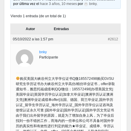
por última vez el
hace 3 años, 10 meses
por
bnky
.
Viendo 1 entrada (de un total de 1)
Autor
Entradas
05/10/2022 a las 1:57 pm
#2612
bnky
Participante
购买美国大峡谷州立大学学位证书Q微185572498购买GVSU
研究生学历证书办大峡谷州立大学高仿/精仿毕业证书，offer录取
通知书，雅思托福成绩单[QQ/微信：185572498]办理美国文凭|
美国毕业证|英国学历学位认证|加拿大毕业证|澳洲学历认证澳洲
文凭|澳洲毕业证成绩单offer|法国、德国、荷兰毕业证,国外学历
认证_留学生学历认证_海外学历认证_国外学历学位认证咨询及
使馆认证永久可查 |国外毕业证|国外学历认证|国外学历文凭证书
由于我们出外留学的原因，就是为了增加自身上风，为了毕业后
找到一份不错的工作，而海内的一些单位和公司不具备对国外学
历的真实性和有效性进行判定的能力★毕业证、成绩单、学历认