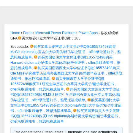
Home
›
Foros
›
Microsoft Power Platform
›
Power Apps
›
修改成绩单
GPA
买大峡谷州立大学毕业证书Q微：185
Etiquetado:
购买加拿大麦吉尔大学文凭证书Q微185572498购买
McGill diploma办麦吉尔大学高仿/精仿毕业证书，offer录取通知书，雅
思托福成绩单
,
购买美国哈佛大学文凭证书Q微185572498购买
Harvard diploma办哈佛大学高仿/精仿毕业证书，offer录取通知书，雅
思托福成绩单
,
购买美国密西西比大学学位证书Q微185572498购买
Ole Miss 研究生学历证书办密西西比大学高仿/精仿毕业证书，offer录取
通知书，雅思托福成绩单
,
购买美国蒂芬大学学位证书Q微
185572498购买TU 研究生学历证书办蒂芬大学高仿/精仿毕业证书，
offer录取通知书，雅思托福成绩单
,
购买美国蒙大拿州立大学学位证
书Q微185572498购买MSU 研究生学历证书办蒙大拿州立大学高仿/精
仿毕业证书，offer录取通知书，雅思托福成绩单
,
购买英国德比大学
文凭证书Q微185572498购买德大 diploma办德比大学高仿/精仿毕业证
书，offer录取通知书，雅思托福成绩单
,
购买英国斯特灵大学文凭证
书Q微185572498购买UoS diploma办斯特灵大学高仿/精仿毕业证书，
offer录取通知书，雅思托福成绩单
Este debate tiene 0 respuestas, 1 mensaje y ha sido actualizado