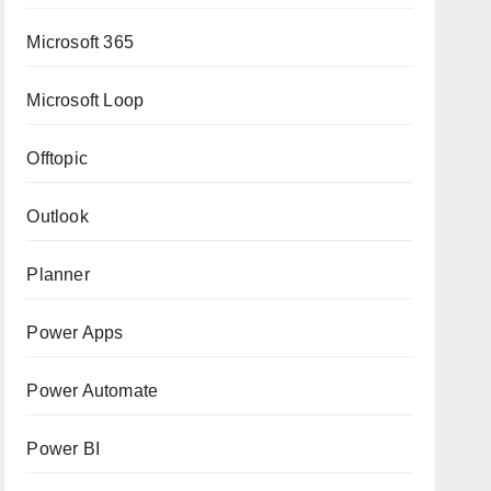
Microsoft 365
Microsoft Loop
Offtopic
Outlook
Planner
Power Apps
Power Automate
Power BI