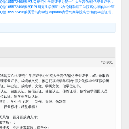
微185572498购买UQ 研究生学历证书办昆士兰大学高仿/精仿毕业证书，
185572498购买RPI 研究生学历证书办伦斯勒理工学院高仿/精仿毕业证
185572498购买雷鸟商学院 diploma办雷鸟商学院高仿/精仿毕业证书，
#24901
98购买York 研究生学历证书办约克大学高仿/精仿毕业证书，offer录取通
98办理毕业证书、成绩单文凭、雅思托福成绩单/替考 假文凭假毕业证假学历
认证、毕业证、成绩单、文凭、学历文凭、假学位证书、
证认证、留服认证、留信认证、使馆认证、使馆证明、使馆留学回国人员
学位认证、留学生学历认证、
证明）、学生卡（证）、制作、办理、仿制等
营，行业标杆，精益求精！
无风险，百分百成功入库）；
出学历）；
校挂名，不用正常就读，保毕业）