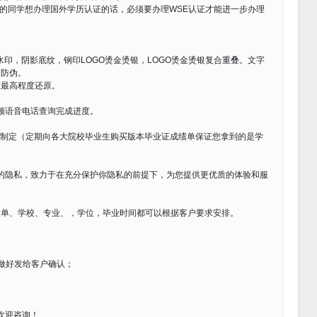
学的同学想办理国外学历认证的话，必须要办理WSE认证才能进一步办理
水印，阴影底纹，钢印LOGO烫金烫银，LOGO烫金烫银复合重叠。文字
印防伪。
证最高程度还原。
视频语音电话查询完成进度。
尺寸制定（定期向各大院校毕业生购买版本毕业证成绩单保证您拿到的是学
您的隐私，致力于在充分保护你隐私的前提下，为您提供更优质的体验和服
绩单、学校、专业、，学位，毕业时间都可以根据客户要求安排。
做好发给客户确认；
）欢迎咨询！