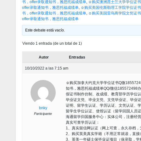
书，offer录取通知书，雅思托福成绩单
,
☺购买澳洲昆士兰大学学位证书Q
offer录取通知书，雅思托福成绩单
,
☺购买美国伦斯勒理工学院学位证书Q微
书，offer录取通知书，雅思托福成绩单
,
☺购买美国雷鸟商学院文凭证书Q微
offer录取通知书，雅思托福成绩单
Este debate está vacío.
Viendo 1 entrada (de un total de 1)
Autor
Entradas
10/10/2022 a las 7:15 am
☺购买加拿大约克大学学位证书Q微1855724
知书，雅思托福成绩单QQ/微信1855724
假证书制作仿制、改成绩、教育部学历学位
毕业证文凭、毕业文凭、文凭毕业证、毕业
证明、留学生认证、学历认证、文凭认证、
bnky
留学生学位认证、使馆认证（留学回国人员
Participante
海通留学归国服务中心：实体公司，注册经
真实可查学历认证：
1、真实留信网认证（网上可查，永久存档，
2、购买英美真实学籍（不用正常就读，直接
3、英美一年硕士保毕业证项目（保录取，学