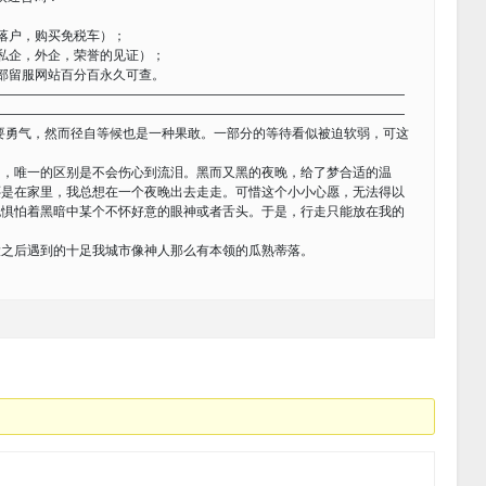
落户，购买免税车）；
私企，外企，荣誉的见证）；
部留服网站百分百永久可查。
————————————————————————————————
————————————————————————————————
要勇气，然而径自等候也是一种果敢。一部分的等待看似被迫软弱，可这
唯一的区别是不会伤心到流泪。黑而又黑的夜晚，给了梦合适的温
还是在家里，我总想在一个夜晚出去走走。可惜这个小小心愿，无法得以
也惧怕着黑暗中某个不怀好意的眼神或者舌头。于是，行走只能放在我的
大之后遇到的十足我城市像神人那么有本领的瓜熟蒂落。