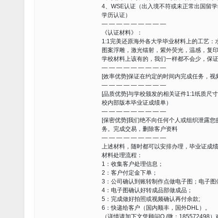
4、WSE认证（出入境不符或未正常出国留
学历认证）
— — — — — — — — —
《认证材料》：
1:1完美还原海外各大学毕业材料上的工艺：
图案浮雕，激光镭射，紫外荧光，温感，复
学校材料上该有的，我们一样都不会少，保
— — — — — — — — —
[效率优势]保证在约定的时间内完成任务，
— — — — — — — — —
[品质优势]与学校颁发的相关证件1:1纸质
校内部版本毕业证成绩单）
— — — — — — — — —
[保密优势]我们绝不向任何个人或组织泄露
务。完成交易，删除客户资料
— — — — — — — — —
上述材料，随时都可以安排办理，毕业证成
材料处理流程：
1：收集客户处理信息；
2：客户付定金下单；
3：公司确认到账转制作点做电子图；电子图
4：电子图确认好转成品部做成品；
5：完成做好拍照或视频确认再付余款;
6：快递给客户（国内顺丰，国外DHL）。
（详情请加下文凭顾问Q /微：185572498