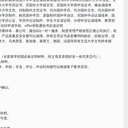
外大学学历证书、买国外大学假文凭、买国外大学假毕业证书、修改成绩单
国外大学文凭、仿制国外文凭证书、代办国外学历、代办国外文凭、代办国外毕
外学历制作、购买国外学历、原版制作国外毕业证、买国外毕业证成绩单、国
方学历公证、学历学位证制作、学生卡在读证明、办理毕业证成绩单、教育部
封申请学校、offer录取通知书在读证明
话看样本，看公司，微信QQ一对一服务，制度管理严格按照正规公司执行，有
，产品质量及安全都可以保障。所有文凭证书及套餐明码标价，价格合理，优
拿大、马来西亚、新加坡、新西兰、德国、法国等所有主流大学文凭样本都
证（全套留学回国必备证明材料，给父母及亲朋好友一份完美交代）;
关材料。
单，学校，专业，学位，毕业时间都可以根据客户要求安排。
确认;
久存档。
档可查。