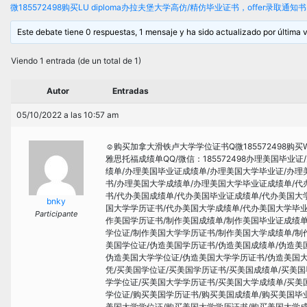
微185572498购买LU diploma办拉夫堡大学高仿/精仿毕业证书，offer录取
Este debate tiene 0 respuestas, 1 mensaje y ha sido actualizado por última 
Viendo 1 entrada (de un total de 1)
Autor
Entradas
05/10/2022 a las 10:57 am
☺购买加拿大滑铁卢大学学位证书Q微185572498购买W
雅思托福成绩单QQ/微信：185572498办理美国毕
绩单/办理美国毕业证成绩单/办理美国大学毕业证/办理
书/办理美国大学成绩单/办理美国大学毕业证成绩单/代
书/代办美国成绩单/代办美国毕业证成绩单/代办美国大
bnky
国大学学历证书/代办美国大学成绩单/代办美国大学毕业
Participante
作美国学历证书/制作美国成绩单/制作美国毕业证成绩单
学位证/制作美国大学学历证书/制作美国大学成绩单/制
美国学位证/伪造美国学历证书/伪造美国成绩单/伪造美
伪造美国大学学位证/伪造美国大学学历证书/伪造美国大
凭/买美国学位证/买美国学历证书/买美国成绩单/买美
学学位证/买美国大学学历证书/买美国大学成绩单/买美
学位证/购买美国学历证书/购买美国成绩单/购买美国毕
美国大学学位证/购买美国大学学历证书/购买美国大学成绩