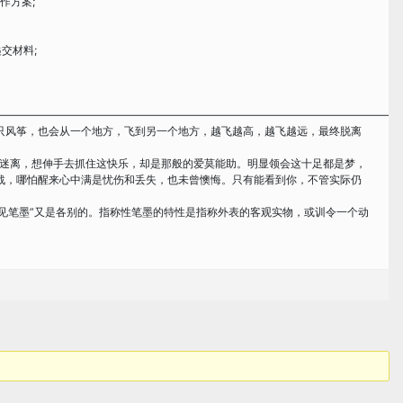
作方案;
交材料;
——————————————————————————————————————
只风筝，也会从一个地方，飞到另一个地方，越飞越高，越飞越远，最终脱离
迷离，想伸手去抓住这快乐，却是那般的爱莫能助。明显领会这十足都是梦，
战，哪怕醒来心中满是忧伤和丢失，也未曾懊悔。只有能看到你，不管实际仍
见笔墨”又是各别的。指称性笔墨的特性是指称外表的客观实物，或训令一个动