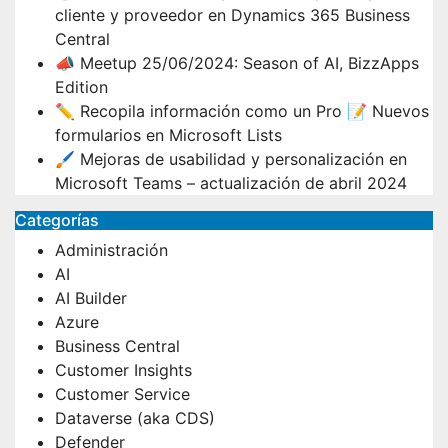
cliente y proveedor en Dynamics 365 Business
Central
📣 Meetup 25/06/2024: Season of AI, BizzApps
Edition
✏️ Recopila información como un Pro 📝 Nuevos
formularios en Microsoft Lists
🖌️ Mejoras de usabilidad y personalización en
Microsoft Teams – actualización de abril 2024
Categorías
Administración
AI
AI Builder
Azure
Business Central
Customer Insights
Customer Service
Dataverse (aka CDS)
Defender