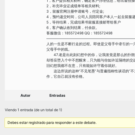
1，客户提供相关材料，确定客户办理信息，给出最佳操
2，补充毕业证成绩单等相关材料;
3，留服官网注册申请账号，付定金;
4，预约递交时间，公司人员陪同客户本人一起去留服递
5，等待结果，完成结果书留服直接邮寄给客户
6，客户确认收到结果，付余款。
客服微信：185572498 QQ：185572498
————————————————————————
人的一生是不断行走的过程。即使是父母手中牵引的一
父母手中的线。
47.老是出此刻幻想中的你，让我发觉是那么的扑朔
却答应堕入个中不想醒来，只为能与你如许近隔绝的交
旧幻想我都不在意，只有能如许守着你就好。
这边所说的这种“不见笔墨”与普遍指称性谈话的“不
作，它自己就没有价格。
Autor
Entradas
Viendo 1 entrada (de un total de 1)
Debes estar registrado para responder a este debate.