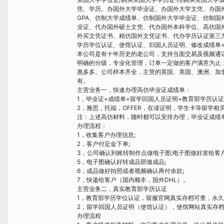
凭、学历。办国外大学毕业证、办国外大学文凭、办国
GPA、仿制大学成绩单、仿制国外大学毕业证、仿制
业证、代办国外硕士文凭、代办国外本科学位、高仿国
外买文凭证书、精仿国外文凭证书、代办学历认证第三
学历学位认证、使馆认证、归国人员证明、修改成绩单+信
本公司是有十年历史的老公司，支持当面交易及视频通
明确的分级，专业化管理，订单一定做的客户满意为止
惠多多。公司样本齐全，主营的英国、美国、澳洲、加
有。
主营业务一，快速办理高仿毕业证成绩单：
1，毕业证+成绩单+留学回国人员证明+教育部学历认
2，雅思，托福，OFFER，在读证明，学生卡等留学相
注：上述高仿材料，随时都可以安排办理，毕业证成绩
办理流程：
1，收集客户办理信息;
2，客户付定金下单;
3，公司确认到账转制作点做电子图;电子图做好发给客户
5，电子图确认好转成品部做成品;
6，成品做好拍照或者视频确认再付余款;
7，快递给客户（国内顺丰，国外DHL）。
主营业务二，真实教育部学历认证
1，教育部学历学位认证，留服官网真实存档可查，永
2，留学回国人员证明（使馆认证），使馆网站真实存
办理流程