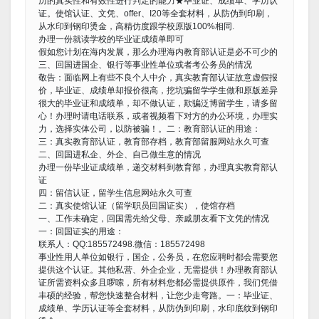
历的真实性和有效性进行判定的能力★毕业证、成绩单、学历认
证。使馆认证、文凭、offer、I20等全套材料，从防伪到印刷，
从水印到钢印烫金，高精仿度跟学校原版100%相同.
办理一份就读学校的毕业证成绩单即可
假如您计划在海内发展，那么办理海内教育部认证是必不可少的
三、回国进国企、银行等事业性单位或者考公务员的情况
敬告：面临网上有些不良个人中介，真实教育部认证故意虚假报
价，毕业证、成绩单却报价很高，挖坑骗留学学生做和原版差异
很大的毕业证和成绩单，却不做认证，欺骗泛博留学生，请多留
心！办理时请电话联系，或者视频看下对方的办公环境，办理实
力，选择实体公司，以防被骗！。二：教育部认证的用途：
三：真实教育部认证，教育部存档，教育部留服网站永久可查
二、回国进私企、外企、自己做生意的情况
办理一份毕业证成绩单，递交材料到教育部，办理真实教育部认
证
四：留信认证，留学生信息网站永久可查
二：真实使馆认证（留学职员回国证实），使馆存档
一、工作未确定，回国需先给父母、亲戚朋友看下文凭的情况
一：回国证实的用途：
联系人：QQ:185572498.微信：185572498
事业性用人单位如银行，国企，公务员，在您应聘时都会需要您
提供这个认证。其他私营、外企企业，无需提供！办理教育部认
证所需资料众多且啰嗦，所有材料您都必需提供原件，我们凭借
丰硕的经验，帮您快速整合材料，让您少走弯路。一：毕业证、
成绩单、学历认证等全套材料，从防伪到印刷，水印底纹到钢印