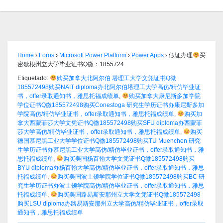
Home
›
Foros
›
Microsoft Power Platform
›
Power Apps
›
假证办理
买
密歇根州立大学毕业证书Q微：1855724
Etiquetado:
购买加拿大北阿尔伯 塔理工大学文凭证书Q微
185572498购买NAIT diploma办北阿尔伯塔理工大学高仿/精仿毕业证
书，offer录取通知书，雅思托福成绩单
,
购买加拿大康尼斯多加学院
学位证书Q微185572498购买Conestoga 研究生学历证书办康尼斯多加
学院高仿/精仿毕业证书，offer录取通知书，雅思托福成绩单
,
购买加
拿大西蒙菲莎大学文凭证书Q微185572498购买SFU diploma办西蒙菲
莎大学高仿/精仿毕业证书，offer录取通知书，雅思托福成绩单
,
购买
德国慕尼黑工业大学学位证书Q微185572498购买TU Muenchen 研究
生学历证书办慕尼黑工业大学高仿/精仿毕业证书，offer录取通知书，雅
思托福成绩单
,
购买美国杨百翰大学文凭证书Q微185572498购买
BYU diploma办杨百翰大学高仿/精仿毕业证书，offer录取通知书，雅思
托福成绩单
,
购买美国波士顿学院学位证书Q微185572498购买BC 研
究生学历证书办波士顿学院高仿/精仿毕业证书，offer录取通知书，雅思
托福成绩单
,
购买美国路易斯安那州立大学文凭证书Q微185572498
购买LSU diploma办路易斯安那州立大学高仿/精仿毕业证书，offer录取
通知书，雅思托福成绩单