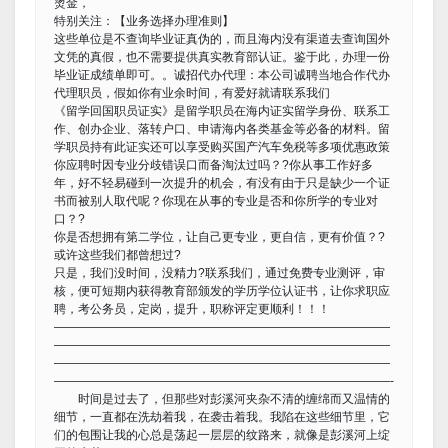
烫金，
特别关注：【业务选择办理准则】
这些单位是不查询毕业证真伪的，而且海内没有渠道去查询国外
文凭的真假，也不需要提供真实教育部认证。鉴于此，办理一份
毕业证成绩单即可。。诚招代办代理：本公司诚聘当地合作代办
代理职员，假如你有业余时间，有爱好就请联系我们
《留学回国职员证实》是留学职员在海内证实留学身份、联系工
作、创办企业、落转户口、申请海内各类基金等必备的材料。留
学职员持有此证实还可以享受购买国产汽车免税等多项优惠政策
你应聘时因专业分歧错误口而备淘汰过吗？?你从事工作好多
年，好不轻易碰到一次提升的机会，有没有由于只是缺少一个证
书而被别人取代呢？你现在从事的专业是否和你所学的专业对
口？?
你是否想拥有第二学位，让自己更专业，更自信，更有价值？?
或许这些我们都曾想过?
只是，我们没时间，没精力?联系我们，通过免费专业测评，审
核，便可短期内获得教育部颁发的学历学位认证书，让你求职应
聘，考公务员，定岗，提升，职称评定更顺利！！！
————————————————————————————
————————————————————————————
————————————————————————————
————————————————————————————-
时间是过去了，但那些对彭溪河夹杂不清的缠绵而又温情的
细节，一直都在洗劫着我，在袭击着我。我陷在这些细节里，它
们的包围让我的心总是荡起一层层的纹路来，就像是彭溪河上绽