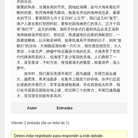
开的水花。
隆重的风俗，当属各类的节庆。因地处海隅，故与大海有着扯不
断的丝缕。祭拜海神最为轰动，散落在岸边的海神庙也多。最著
名的节日，要算阴历七月十五日的“上元节”，我们这儿叫“鬼节”。
渔户人家在夜灯初照时刻，要祭祀因海难死亡的亲人。正月十四
有“渔灯节”，这天的傍晚，渔民手持各式灯盏和供品去龙王庙和
海神娘娘庙拜祭送灯。祭祀后，再虔诚地往自家的渔船迎灯，一
路燃放鞭炮，以示敬若神明。如果恰逢风平浪静的日子，则有“放
船灯”的活动，大海随波涌动着一片灯火，很壮观也很悲壮。大人
禁语，小孩无声，静穆中悼念藏身大海的生灵。大海养育了世世
代代择海而居的人，也淹埋了多少冤屈的灵魂。人们典祭了一
天，直至夜深，子时方休。便顶着满天的繁星，枕着涛声，渐入
梦中。
放羊时，我们最乐意揉羊尾巴，因为越揉，羊尾巴就会越
大，越肥美，将来油脂多，在集市上能卖个好价钱。伙伴们总是
比谁家的羊尾巴大，常常追着揉抱着揉。羊在前面低头吃草，我
们在羊屁股后面跪在地上揉，经过两三个的努力，羊尾巴越甩越
大，背后望去别提有多高兴。
Autor
Entradas
Viendo 1 entrada (de un total de 1)
Debes estar registrado para responder a este debate.