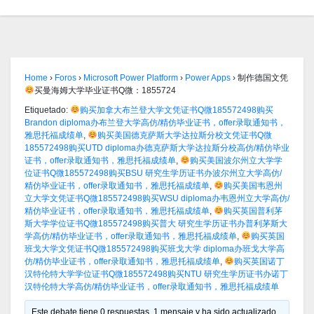
Home
›
Foros
›
Microsoft Power Platform
›
Power Apps
›
制作德国文凭
买曼海姆大学毕业证书Q微：1855724
Etiquetado:
购买加拿大布兰登大学文凭证书Q微185572498购买
Brandon diploma办布兰登大学高仿/精仿毕业证书，offer录取通知书，
雅思托福成绩单
,
购买美国德克萨斯大学达拉斯分校文凭证书Q微
185572498购买UTD diploma办德克萨斯大学达拉斯分校高仿/精仿毕业
证书，offer录取通知书，雅思托福成绩单
,
购买美国波尔州立大学学
位证书Q微185572498购买BSU 研究生学历证书办波尔州立大学高仿/
精仿毕业证书，offer录取通知书，雅思托福成绩单
,
购买美国韦恩州
立大学文凭证书Q微185572498购买WSU diploma办韦恩州立大学高仿/
精仿毕业证书，offer录取通知书，雅思托福成绩单
,
购买英国普利茅
斯大学学位证书Q微185572498购买普大 研究生学历证书办普利茅斯大
学高仿/精仿毕业证书，offer录取通知书，雅思托福成绩单
,
购买英国
班戈大学文凭证书Q微185572498购买班戈大学 diploma办班戈大学高
仿/精仿毕业证书，offer录取通知书，雅思托福成绩单
,
购买英国诺丁
汉特伦特大学学位证书Q微185572498购买NTU 研究生学历证书办诺丁
汉特伦特大学高仿/精仿毕业证书，offer录取通知书，雅思托福成绩单
Este debate tiene 0 respuestas, 1 mensaje y ha sido actualizado