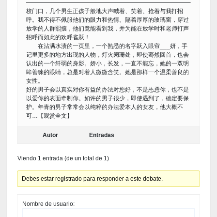
————————————————————————————-
校门口，几个男生正孩子般地大声喊着、笑着、抢着与我打招
呼。我不得不佩服他们的眼力和热情。隔着厚厚的玻璃窗，穿过
放学的人群熙攘，他们竟能看到我，并为能在放学时和老师打声
招呼而如此的欢呼雀跃！
在沾满水渍的一页里，一个熟悉的名字跃入眼帘___妍，手
记里更多的地方出现的人物，灯火阑珊处，即使蓦然回首，也会
认出的一个纤弱的身影。娇小，长发，一直不能忘，她的一双明
眸善睐的眼睛，总是对着人微微含笑。她是那样一个温柔善良的
女性。
好的男子会以真实对你有益的办法对您好，不是怂恿你，也不是
以爱你的表面牵制你。如许的男子很少，即使遇到了，确定要保
护。年青的男子常常会以纯粹的办法爱本人的女友，他大概不
可…【观赏全文】
Autor
Entradas
Viendo 1 entrada (de un total de 1)
Debes estar registrado para responder a este debate.
Nombre de usuario: