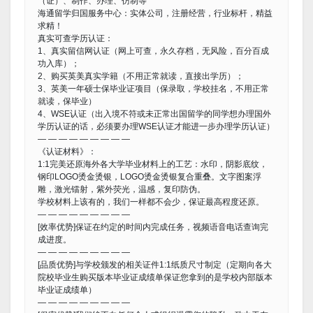
（证）、制作、办理、仿制等
海通留学归国服务中心：实体公司，注册经营，行业标杆，精益
求精！
真实可查学历认证：
1、真实留信网认证（网上可查，永久存档，无风险，百分百成
功入库）；
2、购买英美真实学籍（不用正常就读，直接出学历）；
3、英美一年硕士保毕业证项目（保录取，学校挂名，不用正常
就读，保毕业）
4、WSE认证（出入境不符或未正常出国留学的同学想办理国外
学历认证的话，必须要办理WSE认证才能进一步办理学历认证）
— — — — — — — — —
《认证材料》：
1:1完美还原海外各大学毕业材料上的工艺：水印，阴影底纹，
钢印LOGO烫金烫银，LOGO烫金烫银复合重叠。文字图案浮
雕，激光镭射，紫外荧光，温感，复印防伪。
学校材料上该有的，我们一样都不会少，保证最高程度还原。
— — — — — — — — —
[效率优势]保证在约定的时间内完成任务，视频语音电话查询完
成进度。
— — — — — — — — —
[品质优势]与学校颁发的相关证件1:1纸质尺寸制定（定期向各大
院校毕业生购买版本毕业证成绩单保证您拿到的是学校内部版本
毕业证成绩单）
— — — — — — — — —