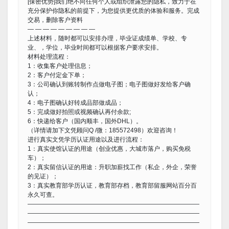
[保密优势]我们绝不向任何个人或组织泄露您的隐私，致力于在
充分保护你隐私的前提下，为您提供更优质的体验和服务。完成
交易，删除客户资料
— — — — — — — — —
上述材料，随时都可以安排办理，毕业证成绩单、学校、专
业、，学位，毕业时间都可以根据客户要求安排。
材料处理流程：
1：收集客户处理信息；
2：客户付定金下单；
3：公司确认到账转制作点做电子图；电子图做好发给客户确
认；
4：电子图确认好转成品部做成品；
5：完成做好拍照或视频确认再付余款;
6：快递给客户（国内顺丰，国外DHL）。
（详情请加下文凭顾问Q /微：185572498）欢迎咨询！
进行真实文凭学历认证用途以及进行流程：
1：真实使馆认证的用途（创业优惠，大城市落户，购买免税
车）；
2：真实留信认证的用途：升职加薪找工作（私企，外企，荣誉
的见证）；
3：真实教育部学历认证，教育部存档，教育部留服网站百分百
永久可查。
————————————————————————————
————————————————————————————
————————————————————————————