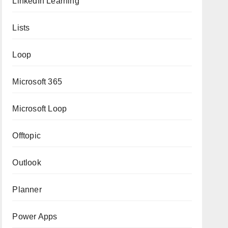
LinkedIn Learning
Lists
Loop
Microsoft 365
Microsoft Loop
Offtopic
Outlook
Planner
Power Apps