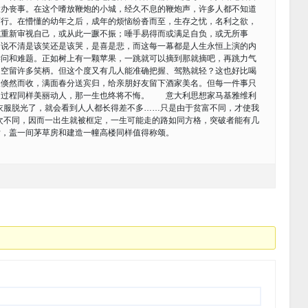
置办丧事。在这个嗜放鞭炮的小城，经久不息的鞭炮声，许多人都不知道
西行。在懵懂的幼年之后，成年的烦恼纷沓而至，生存之忧，名利之欲，
或重新审视自己，或从此一蹶不振；唾手易得而或满足自负，或无所事
，说不清是该笑还是该哭，是喜是悲，而这每一幕都是人生永恒上演的内
学问和难题。正如树上有一颗苹果，一跳就可以摘到那就摘吧，再跳力气
，空留许多笑柄。但这个度又有几人能准确把握、驾熟就轻？这也好比喝
又倏然而收，满面春分送宾归，给亲朋好友留下酒家美名。但每一件事只
的过程同样美丽动人，那一生也终将不悔。 意大利思想家马基雅维利
衣服脱光了，就会看到人人都长得差不多……只是由于贫富不同，才使我
次不同，因而一出生就被框定，一生可能走的路如同方格，突破者能有几
后，盖一间茅草房和建造一幢高楼同样值得称颂。