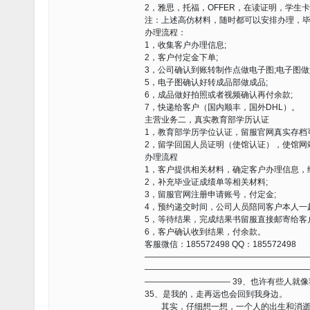
2，雅思，托福，OFFER，在读证明，学生
注：上述高仿材料，随时都可以安排办理，
办理流程：
1，收集客户办理信息;
2，客户付定金下单;
3，公司确认到账转制作点做电子图;电子图做
5，电子图确认好转成品部做成品;
6，成品做好拍照或者视频确认再付余款;
7，快递给客户（国内顺丰，国外DHL）。
主营业务二，真实教育部学历认证
1，教育部学历学位认证，留服官网真实存档
2，留学回国人员证明（使馆认证），使馆网
办理流程
1，客户提供相关材料，确定客户办理信息，
2，补充毕业证成绩单等相关材料;
3，留服官网注册申请账号，付定金;
4，预约递交时间，公司人员陪同客户本人一
5，等待结果，完成结果书留服直接邮寄给客
6，客户确认收到结果，付余款。
客服微信：185572498 QQ：185572498
———————————————————
———————————————————
——————————- 39、也许有些人就
35、是我的，走再远也会回到我身边。
其实，仔细想一想，一个人的出生和消逝显