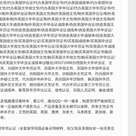
假文凭/代办美国学位证/代办美国学历证书/代办美国成绩单/代办美国毕业
文凭/代办美国大学假文凭/代办美国大学学位证/代办美国大学学历证书/代
/制作美国毕业证/制作美国文凭/制作美国假文凭/制作美国学位证/制作美
成绩单/制作美国大学毕业证/制作美国大学文凭/制作美国大学假文凭/制作
美国大学成绩单/制作美国大学毕业证成绩单/伪造美国毕业证/伪造美国文
国学历证书/伪造美国成绩单/伪造美国毕业证成绩单/伪造美国大学毕业证/
美国大学学位证/伪造美国大学学历证书/伪造美国大学成绩单/伪造美国大
买美国假文凭/买美国学位证/买美国学历证书/买美国成绩单/买美国毕业证
买美国大学假文凭/买美国大学学位证/买美国大学学历证书/买美国大学成绩
/购买美国文凭/购买美国假文凭/购买美国学位证/购买美国学历证书/购买
大学毕业证/购买美国大学文凭/购买美国大学假文凭/购买美国大学学位证/
买美国大学毕业证成绩单Q/微信185572498办理国外大学毕业证、文
文凭、办国外大学学历证书、买国外大学假文凭、买国外大学假毕业证
制国外大学毕业证、仿制国外大学文凭、仿制国外文凭证书、代办国外学
国外硕士文凭、代办国外本科学位、高仿国外学历制作、购买国外学历、
、国外买文凭证书、精仿国外文凭证书、代办学历认证第三方学历公证、
业证成绩单、教育部学历学位认证、使馆认证、归国人员证明、修改成绩
及视频通话看样本，看公司，微信QQ一对一服务，制度管理严格按照正
订单一定做的客户满意为止，产品质量及安全都可以保障。所有文凭证书
司样本齐全，主营的英国、美国、澳洲、加拿大、马来西亚、新加坡、新
都有。
育部学历认证（全套留学回国必备证明材料，给父母及亲朋好友一份完美交