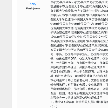
单/代办美国毕业证/代办美国文凭/代办美国
bnky
证成绩单/代办美国大学毕业证/代办美国大学
Participante
办美国大学成绩单/代办美国大学毕业证成绩单
国学历证书/制作美国成绩单/制作美国毕业证
美国大学学位证/制作美国大学学历证书/制作
凭/伪造美国假文凭/伪造美国学位证/伪造美
伪造美国大学文凭/伪造美国大学假文凭/伪造
学毕业证成绩单/买美国毕业证/买美国文凭/
成绩单/买美国大学毕业证/买美国大学文凭/
单/买美国大学毕业证成绩单/购买美国毕业证
美国成绩单/购买美国毕业证成绩单/购买美国
购买美国大学学历证书/购买美国大学成绩单/购
凭、学历。办国外大学毕业证、办国外大学
书、修改成绩单GPA、仿制大学成绩单、仿
历、代办国外文凭、代办国外毕业证、代办
原版制作国外毕业证、买国外毕业证成绩单
学历学位证制作、学生卡在读证明、办理毕
单+信封申请学校、offer录取通知书在读证明
本公司是有十年历史的老公司，支持当面交易
规公司执行，有明确的分级，专业化管理，
及套餐明码标价，价格合理，优惠多多。公
西兰、德国、法国等所有主流大学文凭样本
主营业务一，快速办理高仿毕业证成绩单：
1，毕业证+成绩单+留学回国人员证明+教
代）;