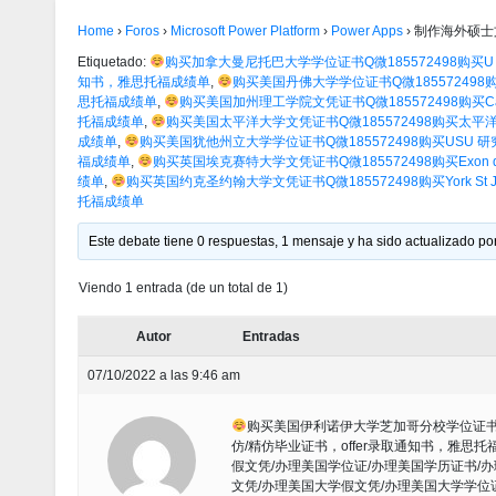
Home
›
Foros
›
Microsoft Power Platform
›
Power Apps
›
制作海外硕士
Etiquetado:
购买加拿大曼尼托巴大学学位证书Q微185572498购买U 
知书，雅思托福成绩单
,
购买美国丹佛大学学位证书Q微185572498
思托福成绩单
,
购买美国加州理工学院文凭证书Q微185572498购买Cal
托福成绩单
,
购买美国太平洋大学文凭证书Q微185572498购买太平洋
成绩单
,
购买美国犹他州立大学学位证书Q微185572498购买USU 
福成绩单
,
购买英国埃克赛特大学文凭证书Q微185572498购买Exon
绩单
,
购买英国约克圣约翰大学文凭证书Q微185572498购买York St 
托福成绩单
Este debate tiene 0 respuestas, 1 mensaje y ha sido actualizado por
Viendo 1 entrada (de un total de 1)
Autor
Entradas
07/10/2022 a las 9:46 am
购买美国伊利诺伊大学芝加哥分校学位证书Q微
仿/精仿毕业证书，offer录取通知书，雅思托
假文凭/办理美国学位证/办理美国学历证书/
文凭/办理美国大学假文凭/办理美国大学学位