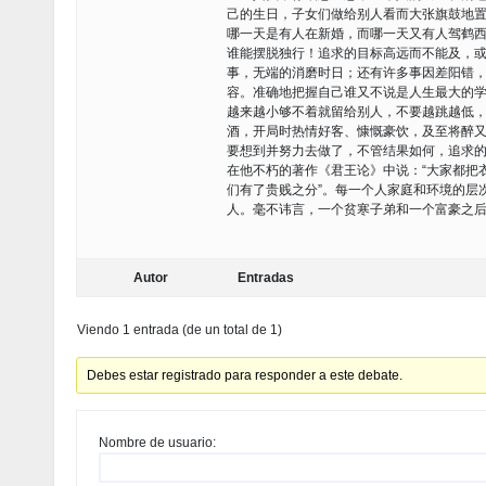
己的生日，子女们做给别人看而大张旗鼓地
哪一天是有人在新婚，而哪一天又有人驾鹤
谁能摆脱独行！追求的目标高远而不能及，
事，无端的消磨时日；还有许多事因差阳错
容。准确地把握自己谁又不说是人生最大的
越来越小够不着就留给别人，不要越跳越低
酒，开局时热情好客、慷慨豪饮，及至将醉
要想到并努力去做了，不管结果如何，追求
在他不朽的著作《君王论》中说：“大家都把
们有了贵贱之分”。每一个人家庭和环境的层
人。毫不讳言，一个贫寒子弟和一个富豪之
Autor
Entradas
Viendo 1 entrada (de un total de 1)
Debes estar registrado para responder a este debate.
Nombre de usuario: