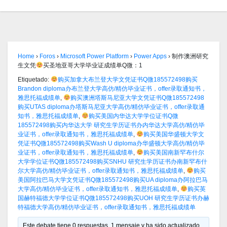
Home
›
Foros
›
Microsoft Power Platform
›
Power Apps
›
制作澳洲研究
生文凭
买圣地亚哥大学毕业证成绩单Q微：1
Etiquetado:
购买加拿大布兰登大学文凭证书Q微185572498购买
Brandon diploma办布兰登大学高仿/精仿毕业证书，offer录取通知书，
雅思托福成绩单
,
购买澳洲塔斯马尼亚大学文凭证书Q微185572498
购买UTAS diploma办塔斯马尼亚大学高仿/精仿毕业证书，offer录取通
知书，雅思托福成绩单
,
购买美国内华达大学学位证书Q微
185572498购买内华达大学 研究生学历证书办内华达大学高仿/精仿毕
业证书，offer录取通知书，雅思托福成绩单
,
购买美国华盛顿大学文
凭证书Q微185572498购买Wash U diploma办华盛顿大学高仿/精仿毕
业证书，offer录取通知书，雅思托福成绩单
,
购买美国南新罕布什尔
大学学位证书Q微185572498购买SNHU 研究生学历证书办南新罕布什
尔大学高仿/精仿毕业证书，offer录取通知书，雅思托福成绩单
,
购买
美国阿拉巴马大学文凭证书Q微185572498购买UA diploma办阿拉巴马
大学高仿/精仿毕业证书，offer录取通知书，雅思托福成绩单
,
购买英
国赫特福德大学学位证书Q微185572498购买UOH 研究生学历证书办赫
特福德大学高仿/精仿毕业证书，offer录取通知书，雅思托福成绩单
Este debate tiene 0 respuestas, 1 mensaje y ha sido actualizado