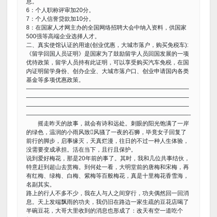
息。
6：个人职称评审加20分。
7：个人信誉贷款加10分。
8：在国家人才网主办的全国网络招聘大会中纳入资料，供国家
500强等高端企业选择人才。
二、真实使馆认证的用途(创业优惠，大城市落户，购买免税车):
《留学回国人员证明》是国家为了鼓励留学人员回国发展的一项
优待政策，留学人员持有此证明，可以享受购买汽车免税，在国
内证明留学身份、创办企业、大城市落户口、创业申请国内各类
基金等多项优惠政策。
————————————————————————————
————————————————————————————
————————————————————————————
————————————————————————————-
摇走昨天的故事，就会有诗和远处。刺眼的阳光饱满了一岸
的绿色，温润的小雨风致风骚了一夜的石狮，毕竟女子回复了
前行的脚步，启事缘灭，天真烂漫，往日的不过一种人生体验，
没需要变成承担。活在当下，且行且保护。
说到爱好梅花，那是20年前的事了。其时，我和几位共事结伙，
特意赶到超山去赏梅。到何处一看，大明堂前的唐梅和宋梅，再
有红梅、绿梅、白梅、紫梅等百般梅花，真是十里梅花香雪海，
名副其实。
路上的行人不多不少，我在人与人之间穿行，功夫偶然回一回消
息。天上发端飘雨的功夫，我仍旧在路边一家生疏的豆花店喝了
半碗豆花，大哥大里收到的消息也形成了：改天有空一道吃个