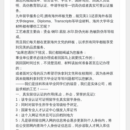
雅思托福成绩单、语言证书、学生卡、国际驾照、回国人员证
明、高仿教育部认证、申请学校等一切高仿或者真实可查认证服
务。
九年留学服务公司,拥有海外样板无数，能完美1:1还原海外各国
大学degree、Diploma、Transcripts等毕业材料。海外大学毕业
材料都有哪些工艺呢？
工艺难度主要由：烫金.钢印.底纹.水印.防伪光标.热敏防伪等等组
成。
而且我们每天都在更新海外文凭的样板，以求所有同学都能享受
到完美的品质服务。
*如果您遇到下情况，我们都能竭诚为您服务：
事业单位要求必须办理或者回国马上就要找工作的；
因回国时间过长，不清楚流程、材料该如何准备甚至忘记办理
的；
或者面对父母的压力希望尽快拿到文凭和在校期间，因为各种原
因未能顺利拿到官方毕业证等等问题都可以您解决。
——–我们是挂科和未毕业同学们的福音，我们是实体公司，精
益求精的工艺！——-
一、真实留信认证的作用(私企，外企，荣誉的见证):
1：该专业认证可证明留学生真实留学身份。
2：同时对留学生所学专业等级给予评定。
3：国家专业人才认证中心颁发入库证书
4：这个入网证书并且可以归档到地方
5：凡是获得留信网入网的信息将会逐步更新到个人身份内，将
在公安部网内查询个人身份证信息后，同步读取人才网入库信