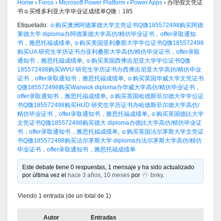
Home
›
Foros
›
Microsoft Power Platform
›
Power Apps
›
办理假文凭证
书☺买维多利亚大学毕业证成绩单Q微：185
Etiquetado:
☺购买澳洲阿德莱德大学文凭证书Q微185572498购买阿德
莱德大学 diploma办阿德莱德大学高仿/精仿毕业证书，offer录取通知
书，雅思托福成绩单
,
☺购买美国亚利桑那大学学位证书Q微185572498
购买UA 研究生学历证书办亚利桑那大学高仿/精仿毕业证书，offer录取
通知书，雅思托福成绩单
,
☺购买美国西弗吉尼亚大学学位证书Q微
185572498购买WVU 研究生学历证书办西弗吉尼亚大学高仿/精仿毕业
证书，offer录取通知书，雅思托福成绩单
,
☺购买英国华威大学文凭证书
Q微185572498购买Warwick diploma办华威大学高仿/精仿毕业证书，
offer录取通知书，雅思托福成绩单
,
☺购买英国哈德斯菲尔德大学学位证
书Q微185572498购买HUD 研究生学历证书办哈德斯菲尔德大学高仿/
精仿毕业证书，offer录取通知书，雅思托福成绩单
,
☺购买英国德比大学
文凭证书Q微185572498购买德大 diploma办德比大学高仿/精仿毕业证
书，offer录取通知书，雅思托福成绩单
,
☺购买英国法尔茅斯大学文凭证
书Q微185572498购买法尔茅斯大学 diploma办法尔茅斯大学高仿/精仿
毕业证书，offer录取通知书，雅思托福成绩单
Este debate tiene 0 respuestas, 1 mensaje y ha sido actualizado
por última vez el
hace 3 años, 10 meses
por
bnky
.
Viendo 1 entrada (de un total de 1)
Autor
Entradas