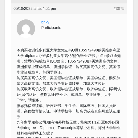
05/10/2022 a las 4:51 pm
#3075
bnky
Participante
☺购买澳洲维多利亚大学文凭证书Q微185572498购买维多利亚
大学 diploma办维多利亚大学高仿/精仿毕业证书，offer录取通知
书，雅思托福成绩单[QQ微信：185572498]购买澳洲高仿文凭、
澳洲假毕业证成绩单、澳洲学位证、购买英国高仿文凭、英国假
毕业证成绩单、英国学位证、
购买美国高仿文凭、美国假毕业证成绩单、美国学位证、购买加
拿大高仿文凭、加拿大假毕业证成绩单、加拿大学位证、
购买欧洲高仿文凭、欧洲假毕业证成绩单、欧洲学位证、[学历认
证(留信认证、使馆认证)毕业证、成绩单、毕业证书、大学
Offer、请假条、
雅思托福成绩单、语言证书、学生卡、国际驾照、回国人员证
明、高仿教育部认证、申请学校等一切高仿或者真实可查认证服
务。
九年留学服务公司,拥有海外样板无数，能完美1:1还原海外各国
大学degree、Diploma、Transcripts等毕业材料。海外大学毕业
材料都有哪些工艺呢？