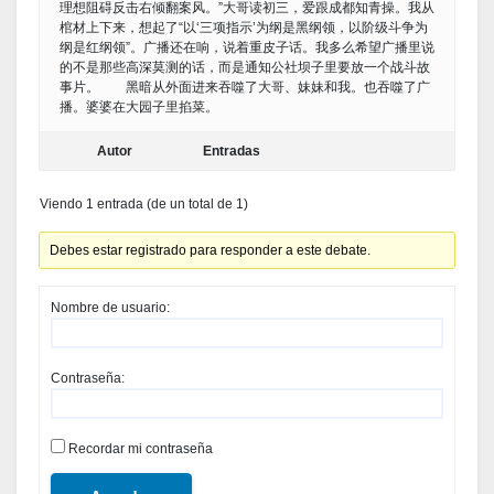
理想阻碍反击右倾翻案风。”大哥读初三，爱跟成都知青操。我从
棺材上下来，想起了“以‘三项指示’为纲是黑纲领，以阶级斗争为
纲是红纲领”。广播还在响，说着重皮子话。我多么希望广播里说
的不是那些高深莫测的话，而是通知公社坝子里要放一个战斗故
事片。 黑暗从外面进来吞噬了大哥、妹妹和我。也吞噬了广
播。婆婆在大园子里掐菜。
Autor
Entradas
Viendo 1 entrada (de un total de 1)
Debes estar registrado para responder a este debate.
Nombre de usuario:
Contraseña:
Recordar mi contraseña