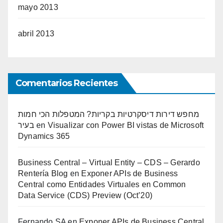
mayo 2013
abril 2013
Comentarios Recientes
מחפש דירות דיסקרטיות בקריות? המטפלות הכי חמות
בעיר
en
Visualizar con Power BI vistas de Microsoft
Dynamics 365
Business Central – Virtual Entity – CDS – Gerardo
Rentería Blog
en
Exponer APIs de Business
Central como Entidades Virtuales en Common
Data Service (CDS) Preview (Oct’20)
Fernando SA
en
Exponer APIs de Business Central