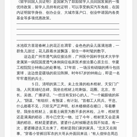
《留学回国人员证明》是国家为了鼓励留学人员回国发展的一项
优待政策，留学人员持有此证明，可以享受购买汽车免税，在国
内证明留学身份、创办企业、大城市落户口、创业申请国内各类
基金等多项优惠政策。
————————————————————————————
————————————————————————————
————————————————————————————
————————————————————————————-
水池双方喜迎春树上的花正在凋零，金色色的朵儿落满池塘，一
群鱼儿游过，花儿跟着水波飘荡，留住一串时髦的数字。
这边是广州市透气病症接洽所，广州医中国科学技术大学学
隶属第一病院国度透气体例病症临床医术接洽重心原主任、华夏
工程院院士钟南山的处事地。17年前，一场没有硝烟的搏斗包括
寰球，这边曾是疆场的前沿阵脚。时年67岁的钟南山，即是一名
牢牢遵照的兵士。
５日。清明的第二天。未上生漆的柏木棺材。天安门广
场。人民英雄纪念碑。我坐在棺材上吃剩饭。花圈。北京。市
长。吴德。广播讲话。“一些没有安好心的人。”“一个戴眼镜的坏
人。”阴谋。“有组织，有预谋，有计划。”首都工人民兵。平息。
什么都看不见，只听见严正声明。杉木楼梯搭在楼口，等着攀
登。我坐在棺材上，拔着土碗里为数不多的米粒。上年，棺材里
还是满满的稻谷，而今已空无一物。过了今年，棺材里又会是满
满的稻谷。棺材是婆婆的。婆婆什么时候睡进去我不知道。有一
次，婆婆睡进去又出来了。棺材是我们家的家具。“北京又在闹
事。”穿着小管裤旧军衣的大哥从外面回来说：“有人借悼念周总