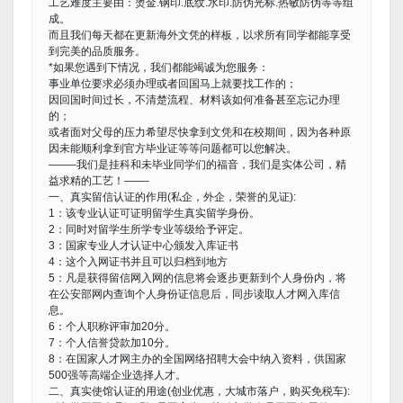
工艺难度主要由：烫金.钢印.底纹.水印.防伪光标.热敏防伪等等组
成。
而且我们每天都在更新海外文凭的样板，以求所有同学都能享受
到完美的品质服务。
*如果您遇到下情况，我们都能竭诚为您服务：
事业单位要求必须办理或者回国马上就要找工作的；
因回国时间过长，不清楚流程、材料该如何准备甚至忘记办理
的；
或者面对父母的压力希望尽快拿到文凭和在校期间，因为各种原
因未能顺利拿到官方毕业证等等问题都可以您解决。
——–我们是挂科和未毕业同学们的福音，我们是实体公司，精
益求精的工艺！——-
一、真实留信认证的作用(私企，外企，荣誉的见证):
1：该专业认证可证明留学生真实留学身份。
2：同时对留学生所学专业等级给予评定。
3：国家专业人才认证中心颁发入库证书
4：这个入网证书并且可以归档到地方
5：凡是获得留信网入网的信息将会逐步更新到个人身份内，将
在公安部网内查询个人身份证信息后，同步读取人才网入库信
息。
6：个人职称评审加20分。
7：个人信誉贷款加10分。
8：在国家人才网主办的全国网络招聘大会中纳入资料，供国家
500强等高端企业选择人才。
二、真实使馆认证的用途(创业优惠，大城市落户，购买免税车):