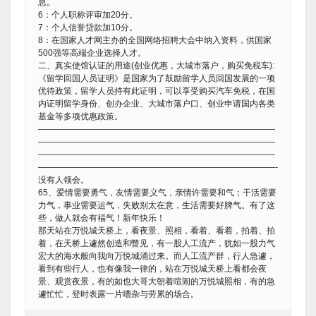
息。
6：个人职称评审加20分。
7：个人信誉贷款加10分。
8：在国家人才网主办的全国网络招聘大会中纳入资料，供国家
500强等高端企业选择人才。
二、真实使馆认证的用途(创业优惠，大城市落户，购买免税车):
《留学回国人员证明》是国家为了鼓励留学人员回国发展的一项
优待政策，留学人员持有此证明，可以享受购买汽车免税，在国
内证明留学身份、创办企业、大城市落户口、创业申请国内各类
基金等多项优惠政策。
————————————————————————————
————————————————————————————
————————————————————————————
————————————————————————————-
没有人领会。
65、爱情需要勇气，友情需要义气，亲情许需要和气；干活需要
力气，事业需要运气，失败别太在意，生活需要好脾气。有了这
些，做人就会有福气！新年快乐！
那天站在万悦城天桥上，看夜景、照相，看着、看着，拍着、拍
着，在天桥上遽然创造和瞥见，有一股人工流产，犹如一股力气
宏大的海水般向我向万悦城涌过来。而人工流产群，行人急遽，
看到有些行人，也有像我一律的，站在万悦城天桥上看都会夜
景、观赏夜景，有的如也大哥大朝着喧闹的万悦城照相，有的急
遽忙忙，登时表露一片嘈杂与劳累的场合。