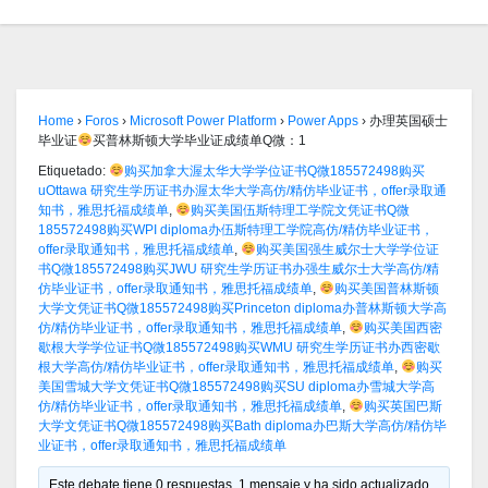
Home
›
Foros
›
Microsoft Power Platform
›
Power Apps
›
办理英国硕士
毕业证
买普林斯顿大学毕业证成绩单Q微：1
Etiquetado:
购买加拿大渥太华大学学位证书Q微185572498购买
uOttawa 研究生学历证书办渥太华大学高仿/精仿毕业证书，offer录取通
知书，雅思托福成绩单
,
购买美国伍斯特理工学院文凭证书Q微
185572498购买WPI diploma办伍斯特理工学院高仿/精仿毕业证书，
offer录取通知书，雅思托福成绩单
,
购买美国强生威尔士大学学位证
书Q微185572498购买JWU 研究生学历证书办强生威尔士大学高仿/精
仿毕业证书，offer录取通知书，雅思托福成绩单
,
购买美国普林斯顿
大学文凭证书Q微185572498购买Princeton diploma办普林斯顿大学高
仿/精仿毕业证书，offer录取通知书，雅思托福成绩单
,
购买美国西密
歇根大学学位证书Q微185572498购买WMU 研究生学历证书办西密歇
根大学高仿/精仿毕业证书，offer录取通知书，雅思托福成绩单
,
购买
美国雪城大学文凭证书Q微185572498购买SU diploma办雪城大学高
仿/精仿毕业证书，offer录取通知书，雅思托福成绩单
,
购买英国巴斯
大学文凭证书Q微185572498购买Bath diploma办巴斯大学高仿/精仿毕
业证书，offer录取通知书，雅思托福成绩单
Este debate tiene 0 respuestas, 1 mensaje y ha sido actualizado