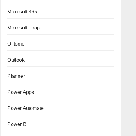
Microsoft 365
Microsoft Loop
Offtopic
Outlook
Planner
Power Apps
Power Automate
Power BI