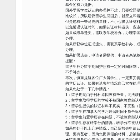
基金的有力凭据。
国外学历学位认证的办理并不难，只要按照
比较长，所以建议留学生回国后，就应立即
但是也有一些马虎的童鞋，不小心将认证材
以免延误认证时间，如果认证材料遗失，应
如果成绩单遗失，需联系学校补办，办理学
办理。
如果所获学位证书遗失，需联系学校补办，
办理。
如果护照遗失，申请者需提供：申请者亲笔
提醒：
留学生补办留学期间护照有一定的时间限制
不予补办。
再次，慎重提醒各位广大留学生，一定要妥
的学历认证。如果有遗失的情况自己实在处
如果您处于一下几种情况：
1：留学期间由于种种原因没有毕业，无法获
2：留学生取得学历的学校不被国家教育部认
3：留学生提供的认证材料不真实，不完整（缺少St
4：留学生在加拿大的学习居留时间不符合标
5：留学生前置学历存在问题，不被教育部认
6：留学生存在转学分的情况，转学分不被认
如果您处于以上几种情况，自己贸然去申请认
理。更有甚者，因为您提供假的材料，后被
★留学服务中心专业为您服务，更多关于“ 教