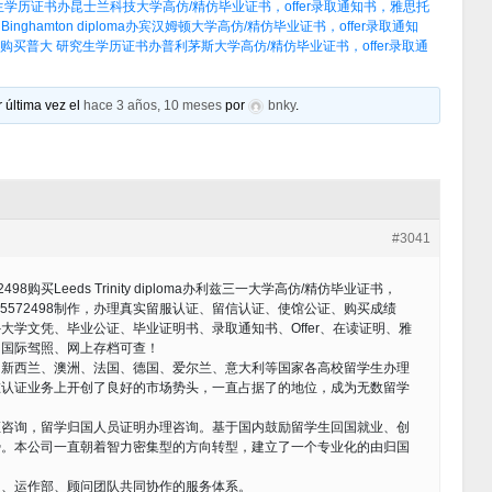
究生学历证书办昆士兰科技大学高仿/精仿毕业证书，offer录取通知书，雅思托
nghamton diploma办宾汉姆顿大学高仿/精仿毕业证书，offer录取通知
8购买普大 研究生学历证书办普利茅斯大学高仿/精仿毕业证书，offer录取通
 última vez el
hace 3 años, 10 meses
por
bnky
.
#3041
购买Leeds Trinity diploma办利兹三一大学高仿/精仿毕业证书，
185572498制作，办理真实留服认证、留信认证、使馆公证、购买成绩
学文凭、毕业公证、毕业证明书、录取通知书、Offer、在读证明、雅
、国际驾照、网上存档可查！
、新西兰、澳洲、法国、德国、爱尔兰、意大利等国家各高校留学生办理
在认证业务上开创了良好的市场势头，一直占据了的地位，成为无数留学
证咨询，留学归国人员证明办理咨询。基于国内鼓励留学生回国就业、创
势。本公司一直朝着智力密集型的方向转型，建立了一个专业化的由归国
门、运作部、顾问团队共同协作的服务体系。