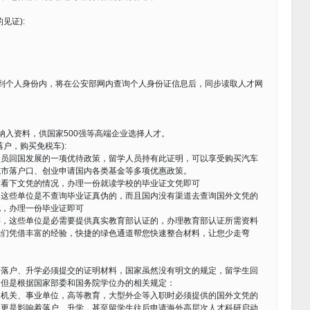
见证):
到个人身份内，将在公安部网内查询个人身份证信息后，同步读取人才网
纳入资料，供国家500强等高端企业选择人才。
户，购买免税车):
人员回国发展的一项优待政策，留学人员持有此证明，可以享受购买汽车
城市落户口、创业申请国内各类基金等多项优惠政策。
友看下文凭的情况，办理一份就读学校的毕业证文凭即可
，这些单位是不查询毕业证真伪的，而且国内没有渠道去查询国外文凭的
此，办理一份毕业证即可
等，这些单位是必需要提供真实教育部认证的，办理教育部认证所需资料
我们凭借丰富的经验，快捷的绿色通道帮您快速整合材料，让您少走弯
、落户、升学必须提交的证明材料，国家虽然没有明文的规定，留学生回
。但是根据国家部委和国务院学位办的相关规定：
家机关、事业单位，高等教育，大型外企等入职时必须提供的国外文凭的
，更是影响着落户、升学，甚至留学生往后申请海外高层次人才科研启动