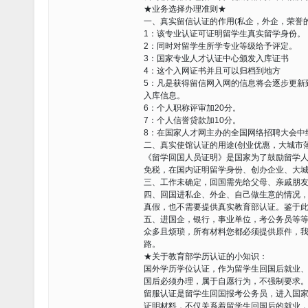
★业务选择办理准则★
一、真实留信认证的作用(私企，外企，荣誉的
1：该专业认证可证明留学生真实留学身份。
2：同时对留学生所学专业等级给予评定。
3：国家专业人才认证中心颁发入库证书
4：这个入网证书并且可以归档到地方
5：凡是获得留信网入网的信息将会逐步更新
入库信息。
6：个人职称评审加20分。
7：个人信誉贷款加10分。
8：在国家人才网主办的全国网络招聘大会中
二、真实使馆认证的用途(创业优惠，大城市落
《留学回国人员证明》是国家为了鼓励留学
免税，在国内证明留学身份、创办企业、大
三、工作未确定，回国需先给父母、亲戚朋
四、回国进私企、外企、自己做生意的情况
真假，也不需要提供真实教育部认证。鉴于
五、进国企，银行，事业单位，考公务员等
众多且烦琐，所有材料您都必须提供原件，
路。
★关于教育部学历认证的小知识：
国外学历学位认证，作为留学生回国后就业
国后必须办理，属于自愿行为，不强制要求
留服认证是留学生回国报考公务员，进入国
证明材料，不仅关系着留学生回国后的就业