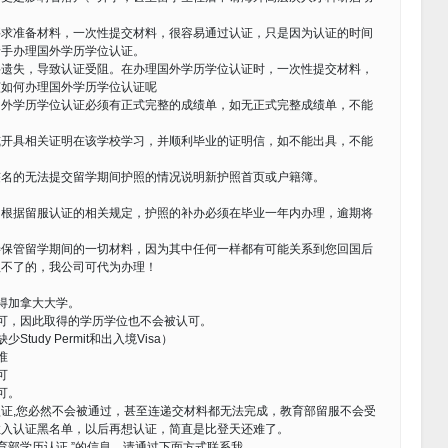
要求准备材料，一次性提交材料，很容易通过认证，只是因为认证的时间
着手办理国外学历学位认证。
料遗失，导致认证受阻。在办理国外学历学位认证时，一次性提交材料，
该如何办理国外学历学位认证呢
国外学历学位认证必须有正式完整的成绩单，如无正式完整成绩单，不能
或开具相关证明在该学校学习，并顺利毕业的证明信，如不能出具，不能
签名的无法提交留学期间护照的情况说明新护照首页或户籍簿。
，根据留服认证的相关规定，护照的补办必须在毕业一年内办理，逾期将
善保管留学期间的一切材料，因为其中任何一样都有可能关系到您回国后
理不了的，我公司可代为办理！
得加拿大大学。
可，因此取得的学历学位也不会被认可。
udy Permit和出入境Visa）
准
可
可。
证,您必然不会被通过，甚至连递交材料都无法完成，教育部留服不会受
拉入认证黑名单，以后再想认证，简直是比登天还难了。
育部学历认证 ”的信息，请通过下面方式联系我