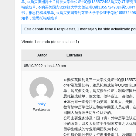
单
,
☺购买澳洲昆士兰科技大学学位证书Q微185572498购买QUT 研
福成绩单
,
☺购买美国宾汉姆顿大学文凭证书Q微185572498购买SUNY Bi
书，雅思托福成绩单
,
☺购买英国普利茅斯大学学位证书Q微18557249
知书，雅思托福成绩单
Este debate tiene 0 respuestas, 1 mensaje y ha sido actualizado por
Viendo 1 entrada (de un total de 1)
Autor
Entradas
05/10/2022 a las 4:39 pm
☺购买英国利兹三一大学文凭证书Q微185572498
offer录取通知书，雅思托福成绩单QQ/微信
单，购买假文凭，购买假学位证，制造假国外大
思托福成绩单、假文凭、假毕业证、请假条
★本公司一直专注于为英国、加拿大、美国
bnky
教育部学历学位认证和留学回国人员证明，
Participante
回国人员办理学历学位认证的。
公司主要业务涉及：国（境）外学历学位认
业的政策，以及大批留学生归国立业之大优
留学生组成的专业顾问团队为中心，
公司核心部分包括：咨询服务部门、营销部